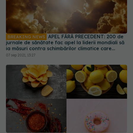
APEL FĂRĂ PRECEDENT: 200 de
BREAKING NEWS
jurnale de sănătate fac apel la liderii mondiali să
ia măsuri contra schimbărilor climatice care
produc „daunele catastrofale asupra sănătății”
07 sep 2021, 13:27