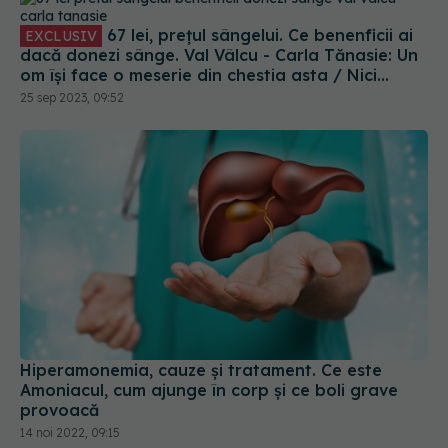
67 lei, prețul sângelui. Ce benenficii ai
EXCLUSIV
dacă donezi sânge. Val Vâlcu - Carla Tănasie: Un
om își face o meserie din chestia asta / Nici
pentru 67 lei lumea nu donează! Nu trebuie să
25 sep 2023, 09:52
vină pentru bani
Hiperamonemia, cauze și tratament. Ce este
Amoniacul, cum ajunge în corp și ce boli grave
provoacă
14 noi 2022, 09:15