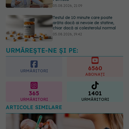
chiar dacă ai colesterolul normal
05.08.2026, 19:42
Pepenele roșu sau cel galben: care
crește glicemia mai repede.
Răspunsul unui medic diabetolog
06.08.2026, 09:36
URMĂREȘTE-NE ȘI PE:
6560
URMĂRITORI
ABONAȚI
365
1401
URMĂRITORI
URMĂRITORI
ARTICOLE SIMILARE