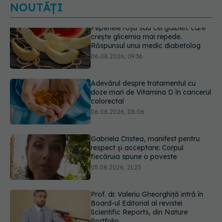
NOUTĂȚI
Adevărul despre tratamentul cu
doze mari de Vitamina D în cancerul
colorectal
06.08.2026, 08:06
Gabriela Cristea, manifest pentru
respect și acceptare: Corpul
fiecăruia spune o poveste
05.08.2026, 21:23
Prof. dr. Valeriu Gheorghiță intră în
Board-ul Editorial al revistei
Scientific Reports, din Nature
Portfolio
05.08.2026, 21:09
Testul de 10 minute care poate
arăta dacă ai nevoie de statine,