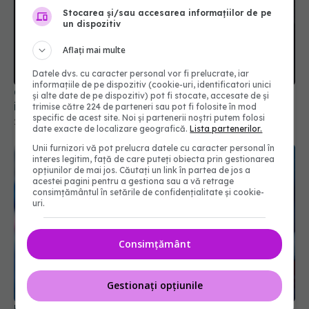
Stocarea și/sau accesarea informațiilor de pe
un dispozitiv
Aflați mai multe
Datele dvs. cu caracter personal vor fi prelucrate, iar
informațiile de pe dispozitiv (cookie-uri, identificatori unici
Colesterolul bun HDL poate proteja ficatul de
și alte date de pe dispozitiv) pot fi stocate, accesate de și
inflamație și boli cronice. STUDIU
trimise către 224 de parteneri sau pot fi folosite în mod
specific de acest site. Noi și partenerii noștri putem folosi
27 iul 2021, 15:53
date exacte de localizare geografică.
Lista partenerilor.
Unii furnizori vă pot prelucra datele cu caracter personal în
interes legitim, față de care puteți obiecta prin gestionarea
opțiunilor de mai jos. Căutați un link în partea de jos a
acestei pagini pentru a gestiona sau a vă retrage
consimțământul în setările de confidențialitate și cookie-
uri.
Consimțământ
Gestionați opțiunile