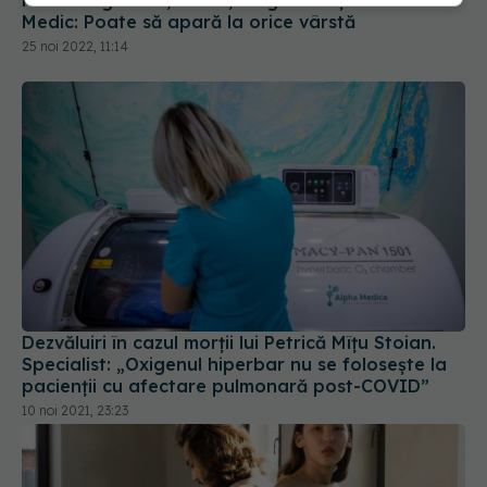
Hernia inghinală, cauze, diagnostic și tratament.
Medic: Poate să apară la orice vârstă
25 noi 2022, 11:14
Dezvăluiri în cazul morții lui Petrică Mîțu Stoian.
Specialist: „Oxigenul hiperbar nu se folosește la
pacienții cu afectare pulmonară post-COVID”
10 noi 2021, 23:23