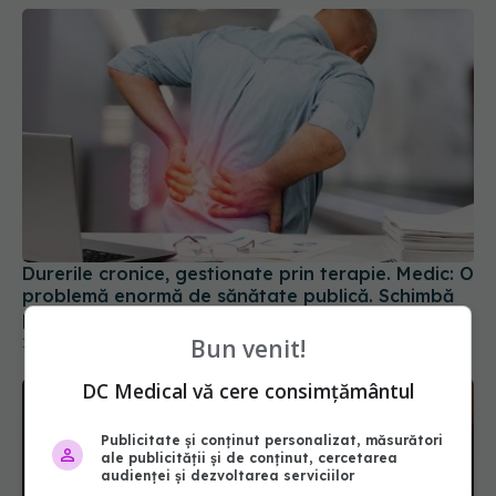
Durerile cronice, gestionate prin terapie. Medic: O
problemă enormă de sănătate publică. Schimbă
pur și simplu structura cerebrală
Bun venit!
13 apr 2023, 16:07
DC Medical vă cere consimțământul
Publicitate și conținut personalizat, măsurători
ale publicității și de conținut, cercetarea
audienței și dezvoltarea serviciilor