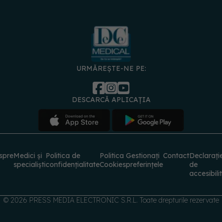
URMĂREȘTE-NE PE:
DESCARCĂ APLICAȚIA
spre
Medici și
Politica de
Politica
Gestionați
Contact
Declarați
specialiști
confidențialitate
Cookies
preferințele
de
accesibili
© 2026 PRESS MEDIA ELECTRONIC S.R.L. Toate drepturile rezervate