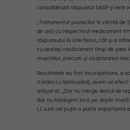
consolidează răspunsul SASP și este r
„Tratamentul șoarecilor în vârstă de 2
de ani) cu respectivul medicament ti
răspunsului la interferon, cât și a infl
cu același medicament timp de șase lun
mușchilor, precum și cicatrizarea rinich
Rezultatele au fost incurajatoare, a 
tratăm cu lamivudină, avem un efect tan
arăyat el. „Dar nu merge destul de re
dar nu înțelegem încă pe deplin toată 
L1 sunt cel puțin o parte importantă a