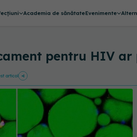
fecțiuni
Academia de sănătate
Evenimente
Alter
cament pentru HIV ar 
st articol