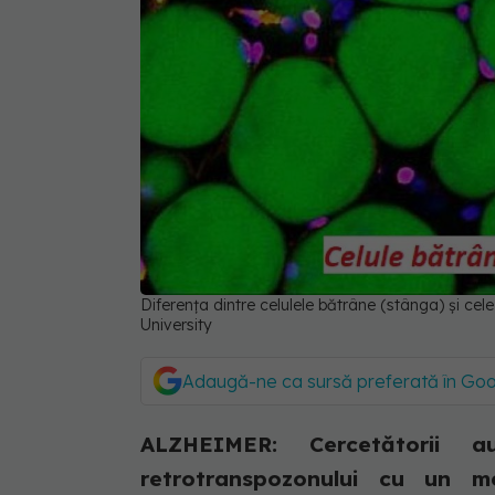
Diferența dintre celulele bătrâne (stânga) și ce
University
Adaugă-ne ca sursă preferată în Go
ALZHEIMER: Cercetătorii a
retrotranspozonului cu un 