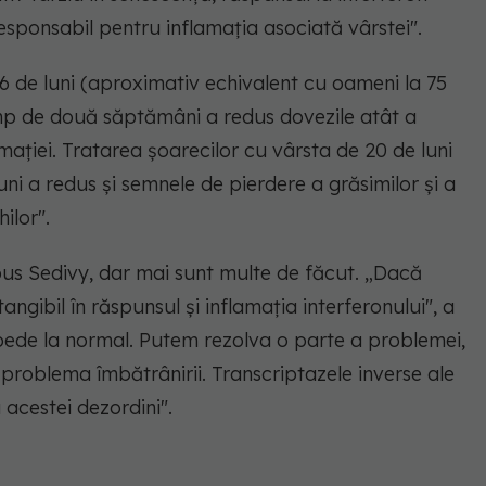
esponsabil pentru inflamația asociată vârstei".
6 de luni (aproximativ echivalent cu oameni la 75
mp de două săptămâni a redus dovezile atât a
amației. Tratarea șoarecilor cu vârsta de 20 de luni
i a redus și semnele de pierdere a grăsimilor și a
ilor".
spus Sedivy, dar mai sunt multe de făcut. „Dacă
gibil în răspunsul și inflamația interferonului", a
pede la normal. Putem rezolva o parte a problemei,
problema îmbătrânirii. Transcriptazele inverse ale
 acestei dezordini".