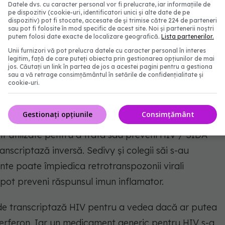
Datele dvs. cu caracter personal vor fi prelucrate, iar informațiile de
pe dispozitiv (cookie-uri, identificatori unici și alte date de pe
dispozitiv) pot fi stocate, accesate de și trimise către 224 de parteneri
sau pot fi folosite în mod specific de acest site. Noi și partenerii noștri
putem folosi date exacte de localizare geografică.
Lista partenerilor.
t oprește procesul
Unii furnizori vă pot prelucra datele cu caracter personal în interes
legitim, față de care puteți obiecta prin gestionarea opțiunilor de mai
jos. Căutați un link în partea de jos a acestei pagini pentru a gestiona
DN-ului L1 necesită o proteină specifică numită
sau a vă retrage consimțământul în setările de confidențialitate și
cookie-uri.
ovirusuri necesită, de asemenea, proteinele
ucă, a spus Sedivy. De fapt, AZT, primul
Gestionați opțiunile
Consimțământ
HIV / SIDA, oprește transcriptaza inversă a HIV.
t utilizate pentru a trata sau preveni HIV / SIDA
ranscriptază inversă. Sedivy și colegii săi s-au
te poate împiedica retrotranspozonii virali
, pot preveni răspunsul imun inflamator.
ți de transcriptază HIV pentru a vedea dacă ar putea
nterferon. Iar un medicament generic pentru HIV s-a