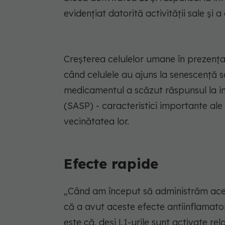
evidențiat datorită activității sale și
Creșterea celulelor umane în prezenț
când celulele au ajuns la senescență s
medicamentul a scăzut răspunsul la int
(SASP) - caracteristici importante al
vecinătatea lor.
Efecte rapide
„Când am început să administrăm ace
că a avut aceste efecte antiinflamator
este că, deși L1-urile sunt activate rel