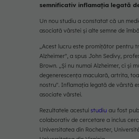
semnificativ inflamația legată de 
Un nou studiu a constatat că un medi
asociată vârstei și alte semne de îmbăt
„Acest lucru este promițător pentru tr
Alzheimer", a spus John Sedivy, profes
Brown. „Și nu numai Alzheimer, ci și mu
degenerescența maculară, artrita, toat
nostru". Inflamația legată de vârstă 
asociate vârstei.
Rezultatele acestui
studiu
au fost publ
colaborativ de cercetare a inclus cer
Universitatea din Rochester, Universit