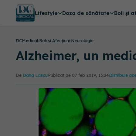
Lifestyle
Doza de sănătate
Boli și a
DCMedical
›
Boli și Afecțiuni
›
Neurologie
Alzheimer, un medi
De
Dana Lascu
Publicat pe 07 feb 2019, 13:34
Distribuie ace