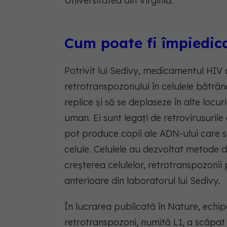
Universitatea din Virginia.
Cum poate fi împiedic
Potrivit lui Sedivy, medicamentul HIV 
retrotranspozonului în celulele bătrâ
replice și să se deplaseze în alte locu
uman. Ei sunt legați de retrovirusurile
pot produce copii ale ADN-ului care se
celule. Celulele au dezvoltat metode 
creșterea celulelor, retrotranspozonii
anterioare din laboratorul lui Sedivy.
În lucrarea publicată în Nature, echi
retrotranspozoni, numită L1, a scăpat 