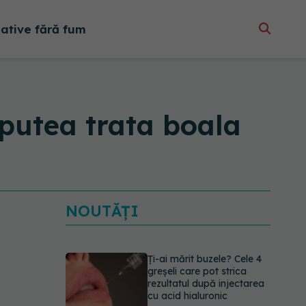
native fără fum
putea trata boala
NOUTĂȚI
Ți-ai mărit buzele? Cele 4
greșeli care pot strica
rezultatul după injectarea
cu acid hialuronic