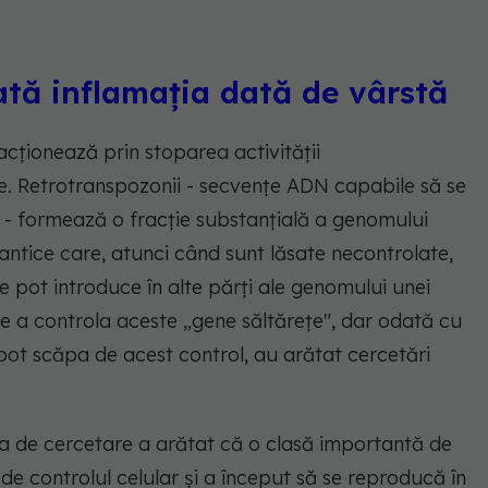
ată inflamația dată de vârstă
acționează prin stoparea activității
ne. Retrotranspozonii - secvențe ADN capabile să se
ri - formează o fracție substanțială a genomului
 antice care, atunci când sunt lăsate necontrolate,
 pot introduce în alte părți ale genomului unei
de a controla aceste „gene săltărețe", dar odată cu
 pot scăpa de acest control, au arătat cercetări
pa de cercetare a arătat că o clasă importantă de
de controlul celular și a început să se reproducă în