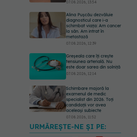
07.08.2026, 13:54
Alina Pușcău dezvăluie
diagnosticul care i-a
schimbat viața: Am cancer
la sân. Am intrat în
metastază
07.08.2026, 12:39
Greșeala care îți crește
tensiunea arterială. Nu
este doar sarea din solniță
07.08.2026, 12:14
Schimbare majoră la
examenul de medic
specialist din 2026. Toți
candidații vor avea
aceleași subiecte
07.08.2026, 11:52
URMĂREȘTE-NE ȘI PE:
Cât durează simptomele
menopauzei?