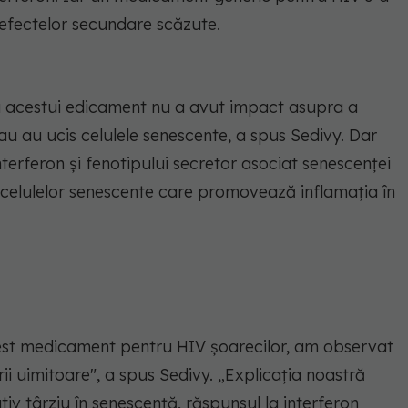
 a efectelor secundare scăzute.
a acestui edicament nu a avut impact asupra a
au au ucis celulele senescente, a spus Sedivy. Dar
erferon și fenotipului secretor asociat senescenței
e celulelor senescente care promovează inflamația în
st medicament pentru HIV șoarecilor, am observat
ii uimitoare", a spus Sedivy. „Explicația noastră
ativ târziu în senescență, răspunsul la interferon