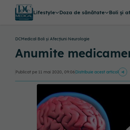
Lifestyle
Doza de sănătate
Boli și a
DCMedical
›
Boli și Afecțiuni
›
Neurologie
Anumite medicament
Publicat pe 11 mai 2020, 09:06
Distribuie acest articol