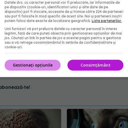
Datele dvs. cu caracter personal vor fi prelucrate, iar informațiile de
ărat necesare, deoarece sistemul nostru nervos este
pe dispozitiv (cookie-uri, identificatori unici și alte date de pe
dispozitiv) pot fi stocate, accesate de și trimise către 224 de parteneri
 să tolereze impactul pe termen scurt ", adaugă el.
sau pot fi folosite în mod specific de acest site. Noi și partenerii noștri
putem folosi date exacte de localizare geografică.
Lista partenerilor.
Unii furnizori vă pot prelucra datele cu caracter personal în interes
legitim, față de care puteți obiecta prin gestionarea opțiunilor de mai
jos. Căutați un link în partea de jos a acestei pagini pentru a gestiona
sau a vă retrage consimțământul în setările de confidențialitate și
cookie-uri.
Gestionați opțiunile
Consimțământ
abonează‑te!