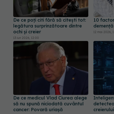
De ce poți citi fără să citești tot:
10 factor
legătura surprinzătoare dintre
demență
ochi și creier
12 mai 2026, 1
13 iun 2026, 12:00
De ce medicul Vlad Ciurea alege
Inteligen
să nu spună niciodată cuvântul
detecte
cancer: Povară uriașă
creierulu