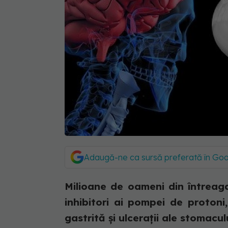
Adaugă-ne ca sursă preferată în Go
Milioane de oameni din întreag
inhibitori ai pompei de protoni
gastrită și ulcerații ale stomaculu