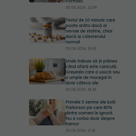
Portfolio
05.08.2026, 21:09
Testul de 10 minute care
poate arăta dacă ai
nevoie de statine, chiar
dacă ai colesterolul
normal
05.08.2026, 19:42
Unde trebuie să ții pâinea
când afară este caniculă.
Greșeala care o usucă sau
o umple de mucegai în
doar câteva zile
05.08.2026, 18:33
Primele 5 semne ale bolii
Parkinson pe care 80%
dintre oameni le ignoră.
Nu e vorba doar despre
tremor
05.08.2026, 17:31