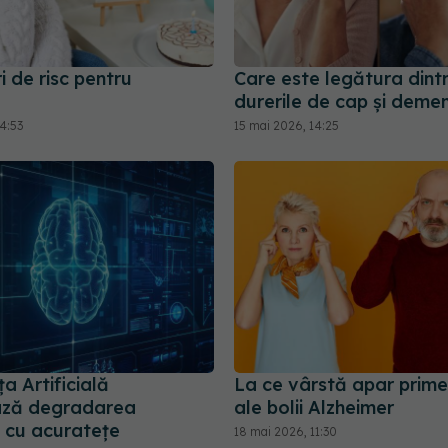
i de risc pentru
Care este legătura dint
durerile de cap și deme
4:53
15 mai 2026, 14:25
ța Artificială
La ce vârstă apar prim
ază degradarea
ale bolii Alzheimer
i cu acuratețe
18 mai 2026, 11:30