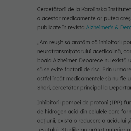
Cercetătorii de la Karolinska Institut
a acestor medicamente ar putea crește
publicate în revista
Alzheimer's & Dem
„Am reușit să arătăm că inhibitorii p
neurotransmițătorului acetilcolină, ca
boala Alzheimer. Deoarece nu există u
să se evite factorii de risc. Prin urma
astfel încât medicamentele să nu fie ut
Shori, cercetător principal la Departa
Inhibitorii pompei de protoni (IPP) f
de hidrogen acid din celulele care f
acțiunii, există o reducere a acidului ș
țesutului. Studiile au arătat anterior