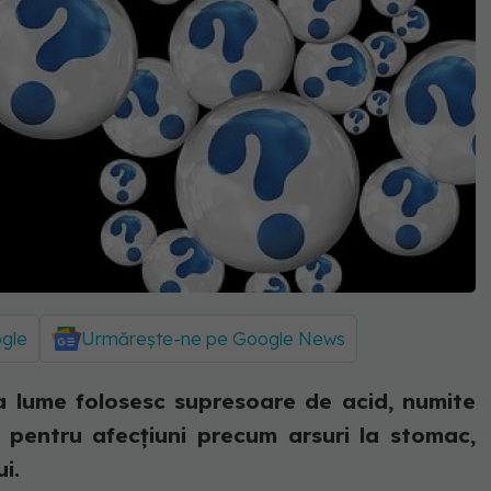
ogle
Urmărește-ne pe Google News
a lume folosesc supresoare de acid, numite
, pentru afecțiuni precum arsuri la stomac,
i.