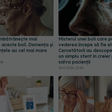
 îmbătrânește mai
Misterul unei boli care 
 aceste boli. Demența și
vederea începe să fie el
țele au cel mai mare
Cercetătorii au descope
un simplu stent în creie
salva pacienții
:38
23 iul 2026, 22:00