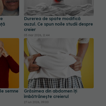
re
Durerea de spate modifică
nță
auzul. Ce spun noile studii despre
creier
05 mar 2026, 11:44
ele semne
Grăsimea din abdomen îți
îmbătrânește creierul
27 iun 2026, 09:00