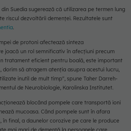
et din Suedia sugerează că utilizarea pe termen lung
 riscul dezvoltării demenței. Rezultatele sunt
entia
.
ompei de protoni afectează sinteza
re joacă un rol semnificativ în afecțiuni precum
n tratament eficient pentru boală, este important
re, dorim să atragem atenția asupra acestui lucru,
ilizate inutil de mult timp", spune Taher Darreh-
mentul de Neurobiologie, Karolinska Institutet.
uncționează blocând pompele care transportă ioni
ormează mucoasa. Când pompele sunt în afara
i, în final, a daunelor corozive pe care le produce
 rate mai mari de demență la persoanele care