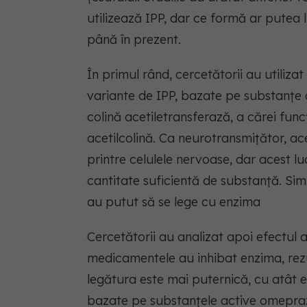
utilizează IPP, dar ce formă ar putea
până în prezent.
În primul rând, cercetătorii au utiliz
variante de IPP, bazate pe substanțe 
colină acetiletransferază, a cărei func
acetilcolină. Ca neurotransmițător, ac
printre celulele nervoase, dar acest 
cantitate suficientă de substanță. Si
au putut să se lege cu enzima
Cercetătorii au analizat apoi efectul a
medicamentele au inhibat enzima, rezu
legătura este mai puternică, cu atât e
bazate pe substanțele active omepraz