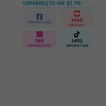
URMĂREȘTE-NE ȘI PE:
Gabriela Cristea, manifest
pentru respect și
acceptare: Corpul
fiecăruia spune o poveste
6560
URMĂRITORI
05.08.2026, 21:23
ABONAȚI
365
1401
URMĂRITORI
URMĂRITORI