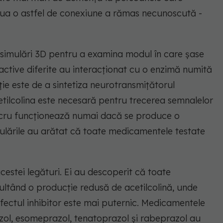
 lua o astfel de conexiune a rămas necunoscută -
at simulări 3D pentru a examina modul în care șase
active diferite au interacționat cu o enzimă numită
ție este de a sintetiza neurotransmițătorul
etilcolina este necesară pentru trecerea semnalelor
lucru funcționează numai dacă se produce o
mulările au arătat că toate medicamentele testate
cestei legături. Ei au descoperit că toate
ltând o producție redusă de acetilcolină, unde
fectul inhibitor este mai puternic. Medicamentele
ol, esomeprazol, tenatoprazol și rabeprazol au