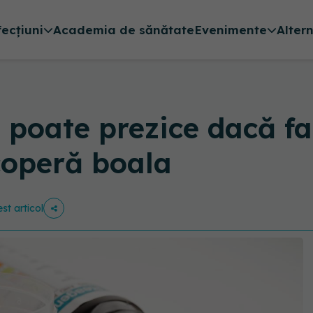
fecțiuni
Academia de sănătate
Evenimente
Alter
e poate prezice dacă f
coperă boala
st articol