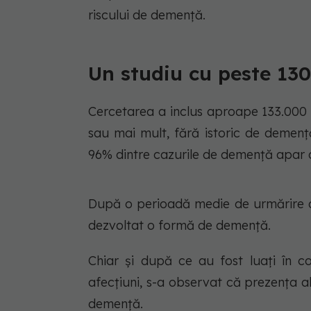
riscului de demență.
Un studiu cu peste 130
Cercetarea a inclus aproape 133.000 
sau mai mult, fără istoric de demenț
96% dintre cazurile de demență apar 
După o perioadă medie de urmărire de
dezvoltat o formă de demență.
Chiar și după ce au fost luați în c
afecțiuni, s-a observat că prezența a
demență.