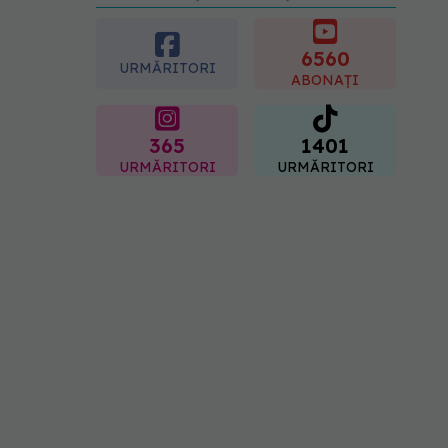
preferată despre vârsta
pe care o ai. Care este
"codul cromatic" al
6560
URMĂRITORI
generațiilor
ABONAȚI
07.08.2026, 21:29
365
1401
URMĂRITORI
URMĂRITORI