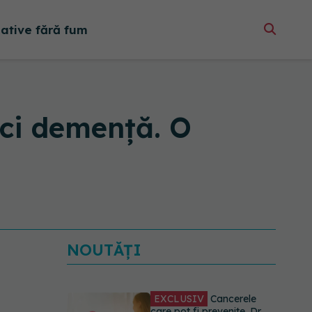
native fără fum
aci demență. O
NOUTĂȚI
EXCLUSIV
Cancerele
care pot fi prevenite. Dr.