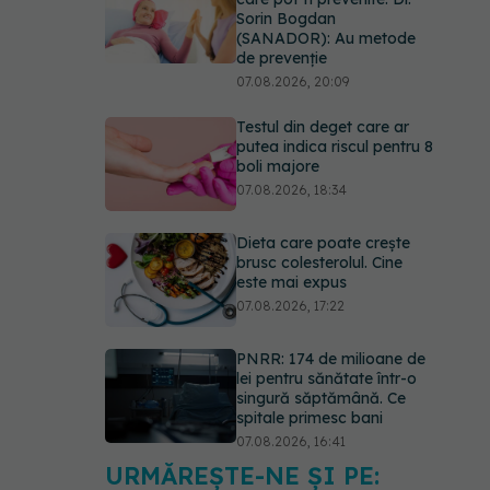
Sorin Bogdan
(SANADOR): Au metode
de prevenție
07.08.2026, 20:09
Testul din deget care ar
putea indica riscul pentru 8
boli majore
07.08.2026, 18:34
Dieta care poate crește
brusc colesterolul. Cine
este mai expus
07.08.2026, 17:22
PNRR: 174 de milioane de
lei pentru sănătate într-o
singură săptămână. Ce
spitale primesc bani
07.08.2026, 16:41
URMĂREȘTE-NE ȘI PE:
Ce spune culoarea ta