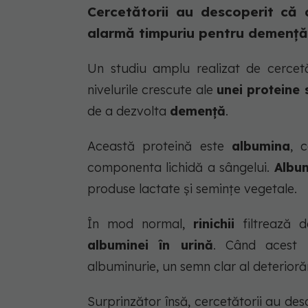
Cercetătorii au descoperit că
alarmă timpuriu pentru demență
Un studiu amplu realizat de cercetă
nivelurile crescute ale
unei proteine 
de a dezvolta
demență
.
Această proteină este
albumina
, 
componenta lichidă a sângelui.
Albu
produse lactate și semințe vegetale.
În mod normal,
rinichii
filtrează d
albuminei în urină
. Când acest l
albuminurie, un semn clar al deteriorării
Surprinzător însă, cercetătorii au des