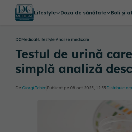
Lifestyle
Doza de sănătate
Boli și a
DCMedical
›
Lifestyle
›
Analize medicale
Testul de urină car
simplă analiză des
De
Giorgi Ichim
Publicat pe 08 oct 2025, 12:55
Distribuie ace