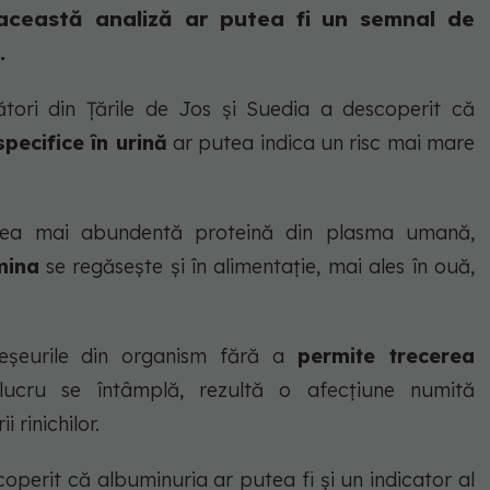
 această analiză ar putea fi un semnal de
.
tori din Țările de Jos și Suedia a descoperit că
specifice în urină
ar putea indica un risc mai mare
cea mai abundentă proteină din plasma umană,
mina
se regăsește și în alimentație, mai ales în ouă,
eșeurile din organism fără a
permite trecerea
ucru se întâmplă, rezultă o afecțiune numită
 rinichilor.
coperit că albuminuria ar putea fi și un indicator al