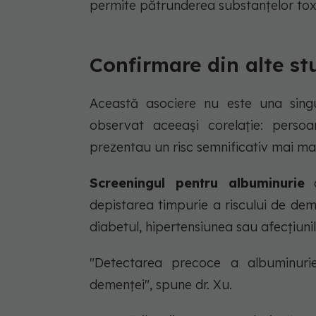
permite pătrunderea substanțelor toxi
Confirmare din alte st
Această asociere nu este una singu
observat aceeași corelație: persoa
prezentau un risc semnificativ mai m
Screeningul pentru albuminurie
a
depistarea timpurie a riscului de dem
diabetul, hipertensiunea sau afecțiuni
"Detectarea precoce a albuminurie
demenței", spune dr. Xu.