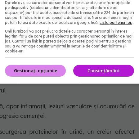
precum hipertensiunea, diabetul sau accidentul
Datele dvs. cu caracter personal vor fi prelucrate, iar informațiile de
pe dispozitiv (cookie-uri, identificatori unici și alte date de pe
dispozitiv) pot fi stocate, accesate de și trimise către 224 de parteneri
sau pot fi folosite în mod specific de acest site. Noi și partenerii noștri
putem folosi date exacte de localizare geografică.
Lista partenerilor.
entă formă de demență, după boala Alzheimer
,
Unii furnizori vă pot prelucra datele cu caracter personal în interes
legitim, față de care puteți obiecta prin gestionarea opțiunilor de mai
azuri.
jos. Căutați un link în partea de jos a acestei pagini pentru a gestiona
sau a vă retrage consimțământul în setările de confidențialitate și
cookie-uri.
că - paznicul creierului
Gestionați opțiunile
Consimțământ
ică acționează ca un filtru, împiedicând moleculele
ul.
, apar inflamații, leziuni vasculare și acumulări de
ogresia demenței.
scurgerea proteinelor în urină, un creier afectat