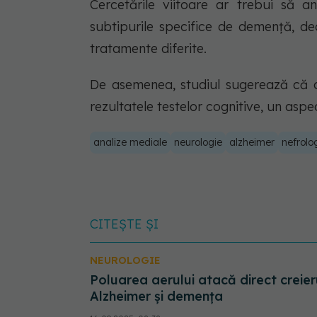
Cercetările viitoare ar trebui să a
subtipurile specifice de demență, de
tratamente diferite.
De asemenea, studiul sugerează că or
rezultatele testelor cognitive, un aspec
analize mediale
neurologie
alzheimer
nefrolo
CITEȘTE ȘI
NEUROLOGIE
Poluarea aerului atacă direct creieru
Alzheimer și demența