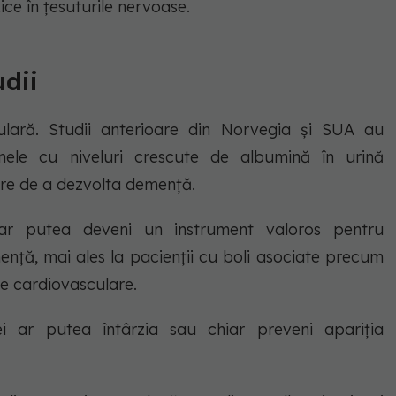
ce în țesuturile nervoase.
udii
lară. Studii anterioare din Norvegia și SUA au
nele cu niveluri crescute de albumină în urină
are de a dezvolta demență.
r putea deveni un instrument valoros pentru
ență, mai ales la pacienții cu boli asociate precum
le cardiovasculare.
i ar putea întârzia sau chiar preveni apariția