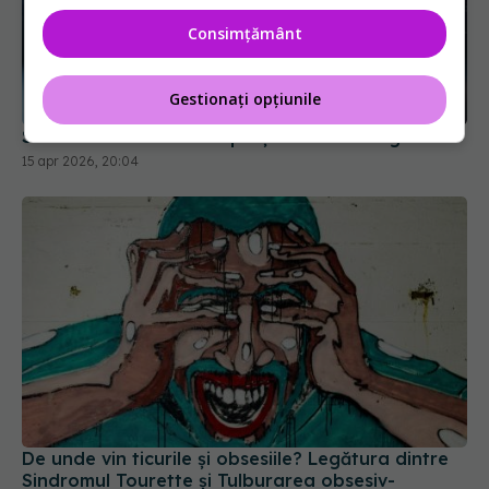
Consimțământ
Scutul alimentar care oprește declinul cognitiv
15 apr 2026, 20:04
Gestionați opțiunile
De unde vin ticurile și obsesiile? Legătura dintre
Sindromul Tourette și Tulburarea obsesiv-
compulsivă
05 mai 2026, 08:48