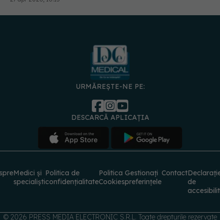
URMĂREȘTE-NE PE:
DESCARCĂ APLICAȚIA
spre
Medici și
Politica de
Politica
Gestionați
Contact
Declarați
specialiști
confidențialitate
Cookies
preferințele
de
accesibili
© 2026 PRESS MEDIA ELECTRONIC S.R.L. Toate drepturile rezervate