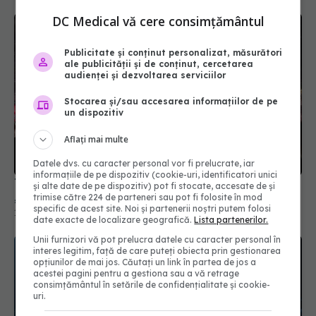
DC Medical vă cere consimțământul
Publicitate și conținut personalizat, măsurători
ale publicității și de conținut, cercetarea
audienței și dezvoltarea serviciilor
Stocarea și/sau accesarea informațiilor de pe
un dispozitiv
Te rătăcești des la festivaluri? Ar putea fi un
„defect” al creierului despre care puțini știu
Aflați mai multe
13 iun 2026, 21:48
Datele dvs. cu caracter personal vor fi prelucrate, iar
informațiile de pe dispozitiv (cookie-uri, identificatori unici
și alte date de pe dispozitiv) pot fi stocate, accesate de și
trimise către 224 de parteneri sau pot fi folosite în mod
specific de acest site. Noi și partenerii noștri putem folosi
date exacte de localizare geografică.
Lista partenerilor.
Unii furnizori vă pot prelucra datele cu caracter personal în
interes legitim, față de care puteți obiecta prin gestionarea
opțiunilor de mai jos. Căutați un link în partea de jos a
acestei pagini pentru a gestiona sau a vă retrage
consimțământul în setările de confidențialitate și cookie-
uri.