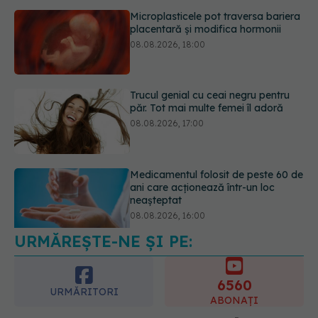
Trucul genial cu ceai negru pentru
păr. Tot mai multe femei îl adoră
08.08.2026, 17:00
Medicamentul folosit de peste 60 de
ani care acționează într-un loc
neașteptat
08.08.2026, 16:00
URMĂREȘTE-NE ȘI PE:
Transpirații nocturne: semnul ignorat
care poate ascunde probleme
serioase de sănătate
6560
08.08.2026, 20:00
URMĂRITORI
ABONAȚI
365
1401
URMĂRITORI
URMĂRITORI