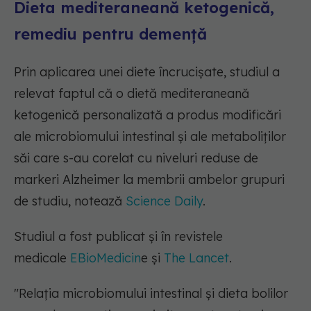
Dieta mediteraneană ketogenică,
remediu pentru demenţă
Prin aplicarea unei diete încrucişate, studiul a
relevat faptul că o dietă mediteraneană
ketogenică personalizată a produs modificări
ale microbiomului intestinal și ale metaboliților
săi care s-au corelat cu niveluri reduse de
markeri Alzheimer la membrii ambelor grupuri
de studiu, notează
Science Daily
.
Studiul a fost publicat şi în revistele
medicale
EBioMedicin
e şi
The Lancet
.
"Relația microbiomului intestinal și dieta bolilor