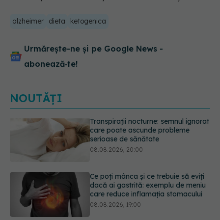
alzheimer
dieta
ketogenica
Urmărește-ne și pe Google News -
abonează‑te!
NOUTĂȚI
Ce poți mânca și ce trebuie să eviți
dacă ai gastrită: exemplu de meniu
care reduce inflamația stomacului
08.08.2026, 19:00
Microplasticele pot traversa bariera
placentară și modifica hormonii
08.08.2026, 18:00