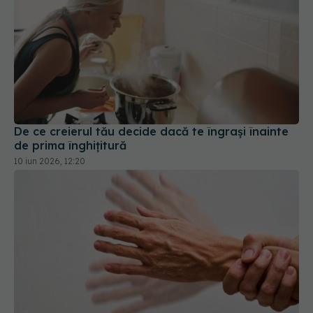
De ce creierul tău decide dacă te îngrași înainte
de prima înghițitură
10 iun 2026, 12:20
Boala Parkinson, descoperită fără proceduri
invazive. Senzorul care schimbă diagnosticul
14 iul 2026, 10:29