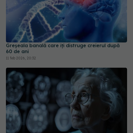
Greșeala banală care îți distruge creierul după
60 de ani
11 feb 2026, 20:32
Alzheimer: Simptomele timpurii apar în afara
creierului, arată un studiu recent
23 apr 2026, 08:34