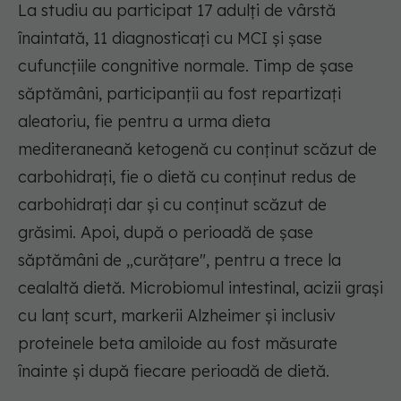
La studiu au participat 17 adulți de vârstă
înaintată, 11 diagnosticaţi cu MCI și șase
cufuncţiile congnitive normale. Timp de şase
săptămâni, participanții au fost repartizați
aleatoriu, fie pentru a urma dieta
mediteraneană ketogenă cu conținut scăzut de
carbohidrați, fie o dietă cu conținut redus de
carbohidrați dar şi cu conținut scăzut de
grăsimi. Apoi, după o perioadă de șase
săptămâni de „curăţare", pentru a trece la
cealaltă dietă. Microbiomul intestinal, acizii grași
cu lanţ scurt, markerii Alzheimer şi inclusiv
proteinele beta amiloide au fost măsurate
înainte și după fiecare perioadă de dietă.