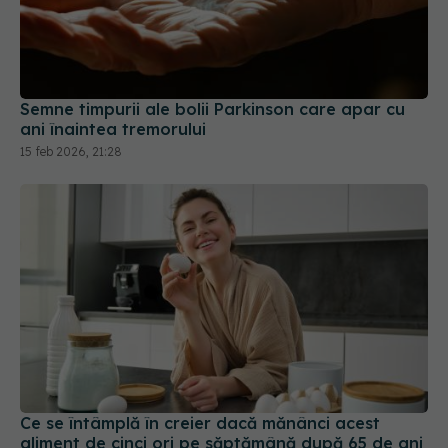
Semne timpurii ale bolii Parkinson care apar cu
ani înaintea tremorului
15 feb 2026, 21:28
Ce se întâmplă în creier dacă mănânci acest
aliment de cinci ori pe săptămână după 65 de ani
21 mai 2026, 09:38