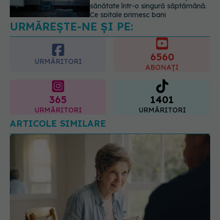
despre vârsta pe care o ai. Care
este "codul cromatic" al generațiilor
6560
07.08.2026, 21:29
URMĂRITORI
ABONAȚI
365
1401
URMĂRITORI
URMĂRITORI
ARTICOLE SIMILARE
Semnul banal al demenței. Apare când vorbim