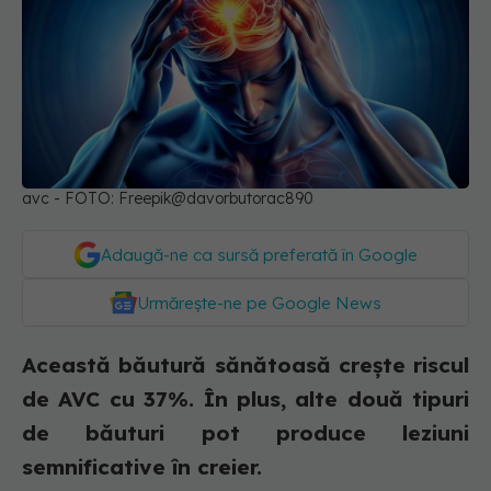
avc - FOTO: Freepik@davorbutorac890
Adaugă-ne ca sursă preferată în Google
Urmărește-ne pe Google News
Această băutură sănătoasă crește riscul
de AVC cu 37%. În plus, alte două tipuri
de băuturi pot produce leziuni
semnificative în creier.