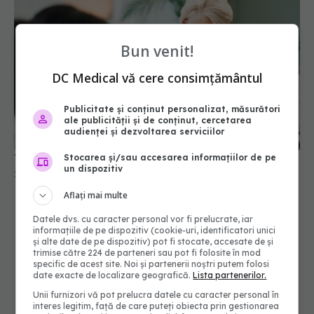
Bun venit!
DC Medical vă cere consimțământul
Testul care prezice demența cu 25 de ani înainte
Publicitate și conținut personalizat, măsurători
ale publicității și de conținut, cercetarea
29 mar 2026, 15:56
audienței și dezvoltarea serviciilor
Stocarea și/sau accesarea informațiilor de pe
un dispozitiv
Aflați mai multe
Datele dvs. cu caracter personal vor fi prelucrate, iar
informațiile de pe dispozitiv (cookie-uri, identificatori unici
și alte date de pe dispozitiv) pot fi stocate, accesate de și
trimise către 224 de parteneri sau pot fi folosite în mod
specific de acest site. Noi și partenerii noștri putem folosi
date exacte de localizare geografică.
Lista partenerilor.
Unii furnizori vă pot prelucra datele cu caracter personal în
interes legitim, față de care puteți obiecta prin gestionarea