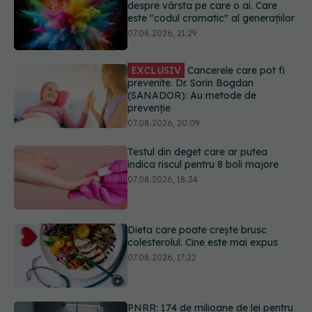
prevenite. Dr. Sorin Bogdan
(SANADOR): Au metode de
prevenție
07.08.2026, 20:09
Testul din deget care ar putea
indica riscul pentru 8 boli majore
07.08.2026, 18:34
Dieta care poate crește brusc
colesterolul. Cine este mai expus
07.08.2026, 17:22
PNRR: 174 de milioane de lei pentru
sănătate într-o singură săptămână.
Ce spitale primesc bani
07.08.2026, 16:41
URMĂREȘTE-NE ȘI PE:
Ce spune culoarea ta preferată