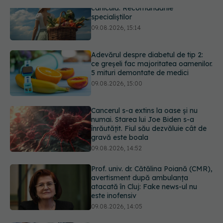
Adevărul despre diabetul de tip 2:
ce greșeli fac majoritatea oamenilor.
5 mituri demontate de medici
09.08.2026, 15:00
Cancerul s-a extins la oase și nu
numai. Starea lui Joe Biden s-a
înrăutățit. Fiul său dezvăluie cât de
gravă este boala
09.08.2026, 14:52
Prof. univ. dr. Cătălina Poiană (CMR),
avertisment după ambulanța
atacată în Cluj: Fake news-ul nu
este inofensiv
09.08.2026, 14:05
Ora la care mănânci ar putea
influența oasele după vârsta de 50
de ani