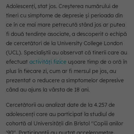
Adolescenți, stat jos. Creşterea numărului de
tineri cu simptome de depresie şi perioada din
ce în ce mai mare petrecută stând jos ar putea
fi două tendinţe asociate, a descoperit o echipă
de cercetători de la University College London
(UCL). Specialiştii au observat că tinerii care au
efectuat
activităţi fizice
uşoare timp de o oră în
plus în fiecare zi, cum ar fi mersul pe jos, au
prezentat o reducere a simptomelor depresive
când au ajuns la vârsta de 18 ani.
Cercetătorii au analizat date de la 4.257 de
adolescenţi care au participat la studiul de
cohortă al Universităţii din Bristol ''Copiii anilor
'90''. Participanţii au purtat accelerometre