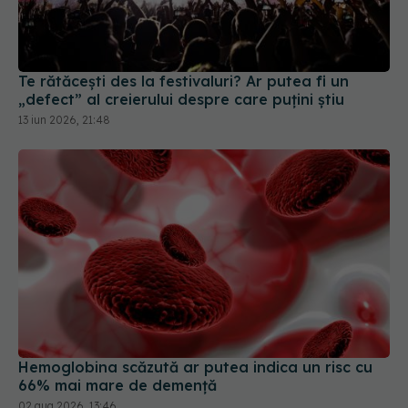
Te rătăcești des la festivaluri? Ar putea fi un
„defect” al creierului despre care puțini știu
13 iun 2026, 21:48
Hemoglobina scăzută ar putea indica un risc cu
66% mai mare de demență
02 aug 2026, 13:46