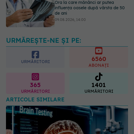
09.08.2026, 14:00
Cum alegem alimentele pe timp de
caniculă. Recomandările
specialiștilor
09.08.2026, 15:14
URMĂREȘTE-NE ȘI PE:
6560
URMĂRITORI
ABONAȚI
365
1401
URMĂRITORI
URMĂRITORI
ARTICOLE SIMILARE