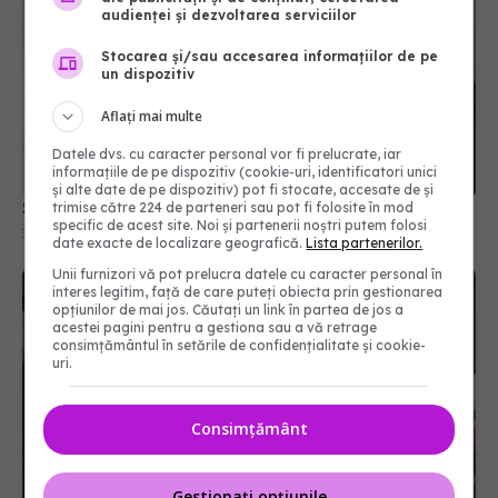
audienței și dezvoltarea serviciilor
Stocarea și/sau accesarea informațiilor de pe
un dispozitiv
Aflați mai multe
Datele dvs. cu caracter personal vor fi prelucrate, iar
informațiile de pe dispozitiv (cookie-uri, identificatori unici
și alte date de pe dispozitiv) pot fi stocate, accesate de și
Semnele fizice care anunță demența
trimise către 224 de parteneri sau pot fi folosite în mod
specific de acest site. Noi și partenerii noștri putem folosi
17 mar 2026, 14:26
date exacte de localizare geografică.
Lista partenerilor.
Unii furnizori vă pot prelucra datele cu caracter personal în
interes legitim, față de care puteți obiecta prin gestionarea
opțiunilor de mai jos. Căutați un link în partea de jos a
acestei pagini pentru a gestiona sau a vă retrage
consimțământul în setările de confidențialitate și cookie-
uri.
Consimțământ
Gestionați opțiunile