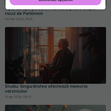
Tipul de apă pe care îl consumi poate crește
riscul de Parkinson
04 mar 2026, 09:25
Studiu: Singurătatea afectează memoria
vârstnicilor
15 apr 2026, 08:20