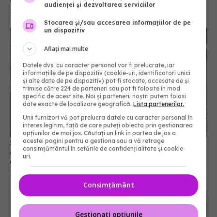
audienței și dezvoltarea serviciilor
Stocarea și/sau accesarea informațiilor de pe
un dispozitiv
Aflați mai multe
Datele dvs. cu caracter personal vor fi prelucrate, iar
informațiile de pe dispozitiv (cookie-uri, identificatori unici
și alte date de pe dispozitiv) pot fi stocate, accesate de și
trimise către 224 de parteneri sau pot fi folosite în mod
specific de acest site. Noi și partenerii noștri putem folosi
date exacte de localizare geografică.
Lista partenerilor.
Unii furnizori vă pot prelucra datele cu caracter personal în
interes legitim, față de care puteți obiecta prin gestionarea
Semnul banal de la locul de muncă ce poate
opțiunilor de mai jos. Căutați un link în partea de jos a
anunța demența cu 15 ani înainte de diagnostic.
acestei pagini pentru a gestiona sau a vă retrage
consimțământul în setările de confidențialitate și cookie-
Ce a descoperit un studiu recent
uri.
11 iul 2026, 14:15
Consimțământ
Gestionați opțiunile