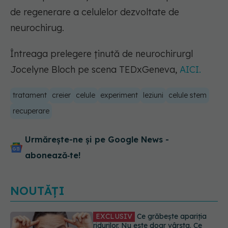
de regenerare a celulelor dezvoltate de
neurochirug.
Întreaga prelegere ținută de neurochirurgl
Jocelyne Bloch pe scena TEDxGeneva,
AICI.
tratament
creier
celule
experiment
leziuni
celule stem
recuperare
Urmărește-ne și pe Google News -
abonează‑te!
NOUTĂȚI
Ce se întâmplă cu colesterolul când