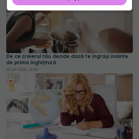
De ce creierul tău decide dacă te îngrași înainte
de prima înghițitură
10 iun 2026, 12:20