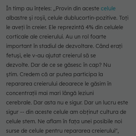
În timp au înțeles:
„Provin din aceste
celule
albastre și roșii, celule dublucortin-pozitive. Toți
le aveți în creier. Ele reprezintă 4% din celulele
corticale ale creierului. Au un rol foarte
important în stadiul de dezvoltare. Când erați
fetuși, ele v-au ajutat creierul să se
dezvolte. Dar de ce se găsesc în cap? Nu
știm. Credem că ar putea participa la
repararea creierului deoarece le găsim în
concentrații mai mari lângă leziuni
cerebrale. Dar asta nu e sigur. Dar un lucru este
sigur -- din aceste celule am obținut cultura de
celule stem. Ne aflam în fața unei posibile noi
surse de celule pentru repararea creierului",