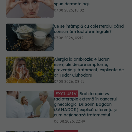
consumăm lactate integrale?
07.08.2026, 09:12
Alergia la ambrozie: 4 lucruri
esențiale despre simptome,
prevenție și tratament, explicate de
dr. Tudor Ciuhodaru
07.08.2026, 08:21
EXCLUSIV
Brahiterapie vs
radioterapie externă în cancerul
ginecologic. Dr. Sorin Bogdan
(SANADOR) explică diferența și
cum acționează tratamentul
06.08.2026, 22:49
EXCLUSIV
De ce unele paciente
cu cancer de col uterin nu mai ajung
la operație. Dr. Sorin Bogdan
(SANADOR): Intervenția
chirurgicală, doar în situații