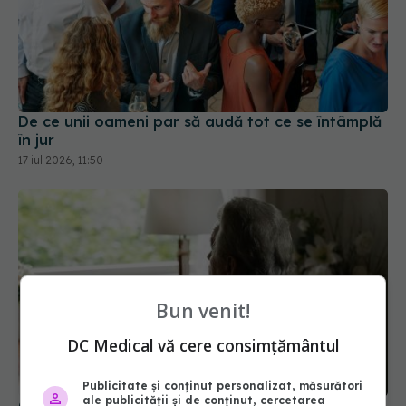
De ce unii oameni par să audă tot ce se întâmplă
în jur
17 iul 2026, 11:50
Bun venit!
DC Medical vă cere consimțământul
Ce se întâmplă cu creierul după pensionare
Publicitate și conținut personalizat, măsurători
ale publicității și de conținut, cercetarea
10 mar 2026, 16:11