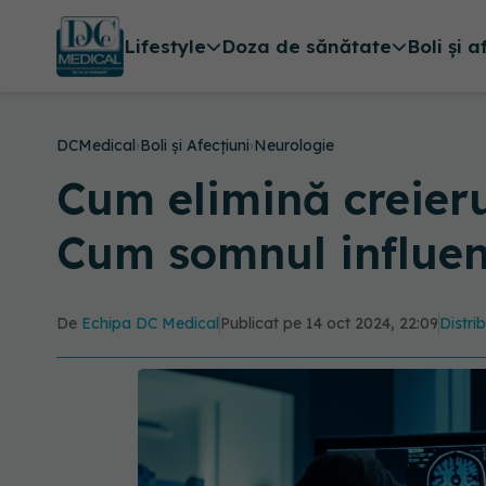
Lifestyle
Doza de sănătate
Boli și a
DCMedical
›
Boli și Afecțiuni
›
Neurologie
Cum elimină creierul
Cum somnul influen
De
Echipa DC Medical
Publicat pe 14 oct 2024, 22:09
Distri