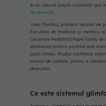
în ce măsură aceste constatări pot 
de demență
.
Juan Piantino, profesor asociat de pe
Facultății de Medicină și membru al f
Cercetare Pediatrică Papé Family de la
eliminarea acestor proteine este esen
puțin înțeles. Studiul subliniază impo
somnul de calitate, pentru a menține
deșeurilor.
Ce este sistemul glimf