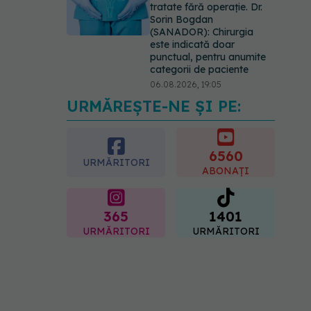
tratate fără operație. Dr.
Sorin Bogdan
(SANADOR): Chirurgia
este indicată doar
punctual, pentru anumite
categorii de paciente
06.08.2026, 19:05
URMĂREȘTE-NE ȘI PE:
EXCLUSIV
Brahiterapie
vs radioterapie externă în
cancerul ginecologic. Dr.
Sorin Bogdan (SANADOR)
6560
URMĂRITORI
explică diferența și cum
ABONAȚI
acționează tratamentul
06.08.2026, 22:49
365
1401
URMĂRITORI
URMĂRITORI