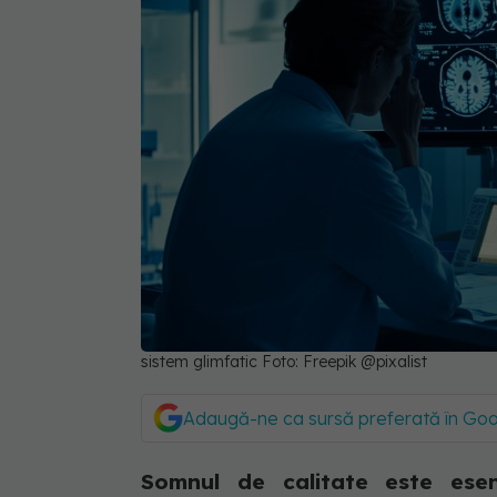
sistem glimfatic Foto: Freepik @pixalist
Adaugă-ne ca sursă preferată în Go
Somnul de calitate este esenț