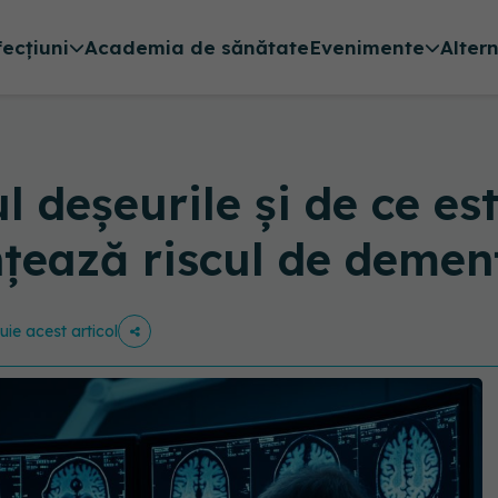
fecțiuni
Academia de sănătate
Evenimente
Alter
 deșeurile și de ce es
țează riscul de demen
buie acest articol