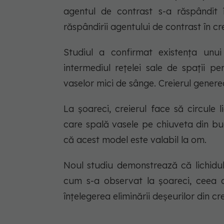
agentul de contrast s-a răspândit î
răspândirii agentului de contrast în cre
Studiul a confirmat existența unui
intermediul rețelei sale de spații pe
vaselor mici de sânge. Creierul generea
La șoareci, creierul face să circule l
care spală vasele pe chiuveta din bu
că acest model este valabil la om.
Noul studiu demonstrează că lichidul 
cum s-a observat la șoareci, ceea c
înțelegerea eliminării deșeurilor din cre