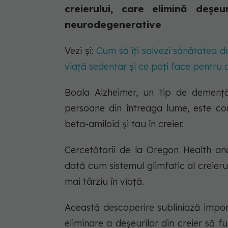
creierului, care elimină deșeur
neurodegenerative
Vezi și:
Cum să îți salvezi sănătatea de
viață sedentar și ce poți face pentru 
Boala Alzheimer, un tip de demenț
persoane din întreaga lume, este co
beta-amiloid și tau în creier.
Cercetătorii de la Oregon Health a
dată cum sistemul glimfatic al creier
mai târziu în viață.
Această descoperire subliniază impor
eliminare a deșeurilor din creier să 