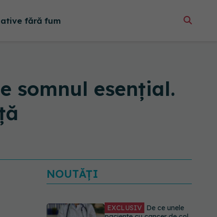
native fără fum
te somnul esențial.
ță
NOUTĂȚI
EXCLUSIV
De ce unele
paciente cu cancer de col