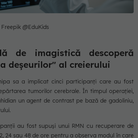
: Freepik @EduKids
lă de imagistică descoperă
a deșeurilor" al creierului
hipa sa a implicat cinci participanți care au fost
epărtarea tumorilor cerebrale. În timpul operației,
orahidian un agent de contrast pe bază de gadoliniu,
ului.
cipanții au fost supuși unui RMN cu recuperare de
 12, 24 sau 48 de ore pentru a observa modul în care