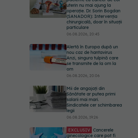
uterin nu mai ajung la
operație. Dr. Sorin Bogdan
(SANADOR): Intervenția
chirurgicală, doar în situații
particulare
06.08.2026, 20:45
Alertă în Europa după un
nou caz de hantavirus
Anzi, singura tulpină care
se transmite de la om la
om
06.08.2026, 20:06
Mii de angajați din
Sănătate ar putea primi
salarii mai mari.
Sindicatele cer schimbarea
legii
06.08.2026, 19:26
EXCLUSIV
Cancerele
ginecologice care pot fi