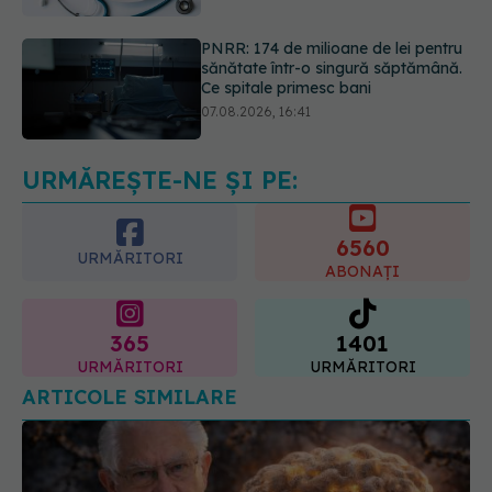
Ce spitale primesc bani
07.08.2026, 16:41
Ce spune culoarea ta preferată
despre vârsta pe care o ai. Care
este "codul cromatic" al generațiilor
07.08.2026, 21:29
URMĂREȘTE-NE ȘI PE:
6560
URMĂRITORI
ABONAȚI
365
1401
URMĂRITORI
URMĂRITORI
ARTICOLE SIMILARE