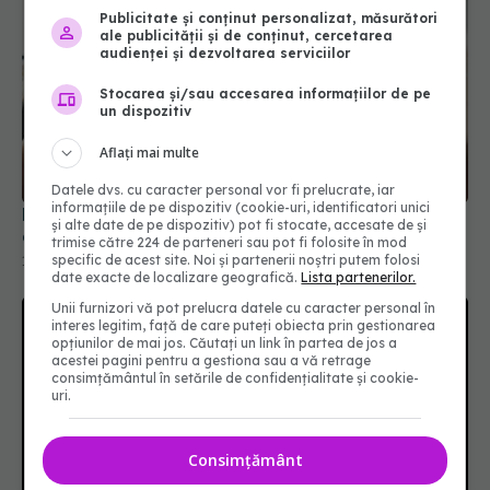
Publicitate și conținut personalizat, măsurători
ale publicității și de conținut, cercetarea
audienței și dezvoltarea serviciilor
Stocarea și/sau accesarea informațiilor de pe
un dispozitiv
Aflați mai multe
Datele dvs. cu caracter personal vor fi prelucrate, iar
informațiile de pe dispozitiv (cookie-uri, identificatori unici
De ce creierul tău decide dacă te îngrași înainte
și alte date de pe dispozitiv) pot fi stocate, accesate de și
de prima înghițitură
trimise către 224 de parteneri sau pot fi folosite în mod
specific de acest site. Noi și partenerii noștri putem folosi
10 iun 2026, 12:20
date exacte de localizare geografică.
Lista partenerilor.
Unii furnizori vă pot prelucra datele cu caracter personal în
interes legitim, față de care puteți obiecta prin gestionarea
opțiunilor de mai jos. Căutați un link în partea de jos a
acestei pagini pentru a gestiona sau a vă retrage
consimțământul în setările de confidențialitate și cookie-
uri.
Consimțământ