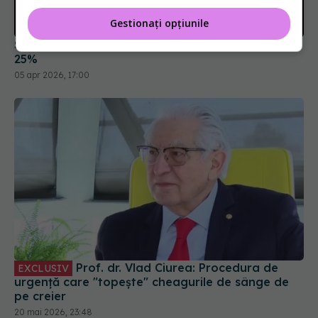
Gestionați opțiunile
Soluția simplă care reduce riscul de demență cu
25%
05 apr 2026, 17:00
Prof. dr. Vlad Ciurea: Procedura de
EXCLUSIV
urgență care "topește" cheagurile de sânge de
pe creier
20 mai 2026, 23:48