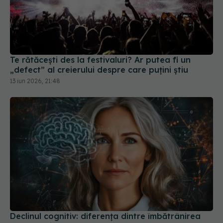
Te rătăcești des la festivaluri? Ar putea fi un
„defect” al creierului despre care puțini știu
13 iun 2026, 21:48
Declinul cognitiv: diferența dintre îmbătrânirea
normală și demență
16 apr 2026, 11:34