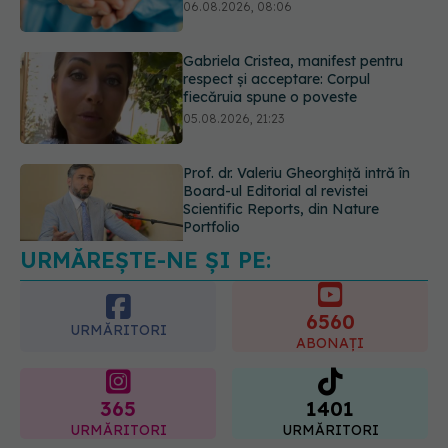
05.08.2026, 21:23
Prof. dr. Valeriu Gheorghiță intră în
Board-ul Editorial al revistei
Scientific Reports, din Nature
Portfolio
05.08.2026, 21:09
URMĂREȘTE-NE ȘI PE:
EXCLUSIV
Tratamentul modern al
cancerelor ginecologice. Dr. Sorin
Bogdan (SANADOR), la DC Medical
6560
și DC News
URMĂRITORI
ABONAȚI
06.08.2026, 10:29
365
1401
URMĂRITORI
URMĂRITORI
ARTICOLE SIMILARE