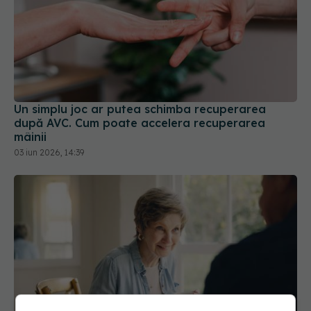
Un simplu joc ar putea schimba recuperarea
după AVC. Cum poate accelera recuperarea
mâinii
03 iun 2026, 14:39
Semnul banal al demenței. Apare când vorbim
26 feb 2026, 16:11