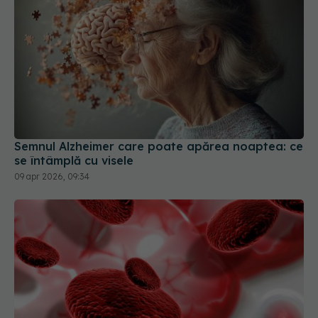
Semnul Alzheimer care poate apărea noaptea: ce
se întâmplă cu visele
09 apr 2026, 09:34
Hemoglobina scăzută ar putea indica un risc cu