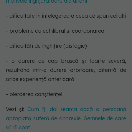
motivele îngrijorătoare ale uitării
- dificultate în înțelegerea a ceea ce spun ceilalți
- probleme cu echilibrul și coordonarea
- dificultăți de înghițire (disfagie)
- o durere de cap bruscă și foarte severă,
rezultând într-o durere orbitoare, diferită de
orice experiență anterioară
- pierderea conștienței
Vezi și:
Cum îți dai seama dacă o persoană
apropiată suferă de anorexie. Semnele de care
să ții cont