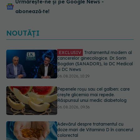
Urmărește-ne și pe Google News -
abonează‑te!
NOUTĂȚI
Pepenele roșu sau cel galben: care
crește glicemia mai repede.
Răspunsul unui medic diabetolog
06.08.2026, 09:36
Adevărul despre tratamentul cu
doze mari de Vitamina D în cancerul
colorectal
06.08.2026, 08:06
Gabriela Cristea, manifest pentru
respect și acceptare: Corpul
fiecăruia spune o poveste