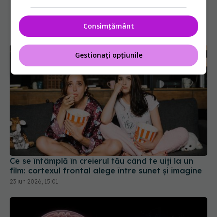
Consimțământ
Gestionați opțiunile
Ce se întâmplă în creierul tău când te uiți la un
film: cortexul frontal alege între sunet și imagine
23 iun 2026, 15:01