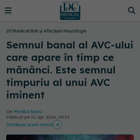
DCMedical
›
Boli și Afecțiuni
›
Neurologie
Semnul banal al AVC-ului
care apare în timp ce
mănânci. Este semnul
timpuriu al unui AVC
iminent
De
Monika Baciu
Publicat pe 01 apr 2024, 09:13
Distribuie acest articol