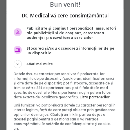
Bun venit!
DC Medical vă cere consimțământul
Publicitate și conținut personalizat, măsurători
ale publicității și de conținut, cercetarea
audienței și dezvoltarea serviciilor
Stocarea și/sau accesarea informațiilor de pe
un dispozitiv
Aflați mai multe
Datele dvs. cu caracter personal vor fi prelucrate, iar
informațiile de pe dispozitiv (cookie-uri, identificatori unici
și alte date de pe dispozitiv) pot fi stocate, accesate de și
trimise către 224 de parteneri sau pot fi folosite în mod
specific de acest site. Noi și partenerii noștri putem folosi
date exacte de localizare geografică.
Lista partenerilor.
Unii furnizori vă pot prelucra datele cu caracter personal în
interes legitim, față de care puteți obiecta prin gestionarea
opțiunilor de mai jos. Căutați un link în partea de jos a
acestei pagini pentru a gestiona sau a vă retrage
consimțământul în setările de confidențialitate și cookie-
uri.