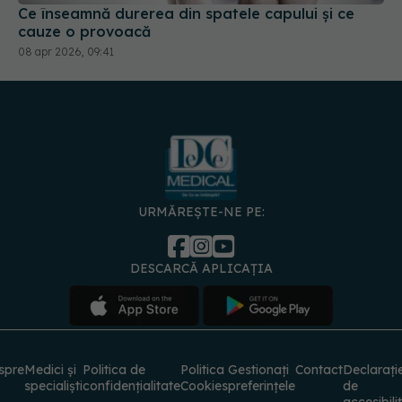
URMĂREȘTE-NE PE:
DESCARCĂ APLICAȚIA
spre
Medici și
Politica de
Politica
Gestionați
Contact
Declarați
specialiști
confidențialitate
Cookies
preferințele
de
accesibili
© 2026 PRESS MEDIA ELECTRONIC S.R.L. Toate drepturile rezervate