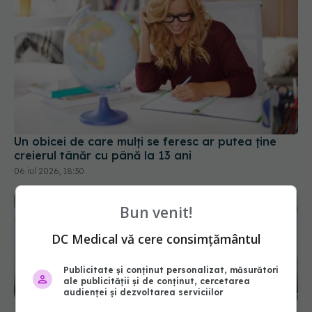
Un obicei de care mulți se feresc ar putea ține
creierul tânăr cu până la 13 ani
06 iul 2026, 18:30
Bun venit!
DC Medical vă cere consimțământul
Publicitate și conținut personalizat, măsurători
ale publicității și de conținut, cercetarea
audienței și dezvoltarea serviciilor