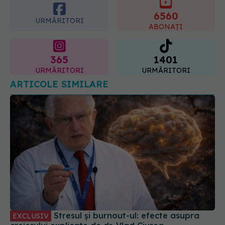
6560
URMĂRITORI
ABONAȚI
365
1401
URMĂRITORI
URMĂRITORI
ARTICOLE SIMILARE
Stresul și burnout-ul: efecte asupra
EXCLUSIV