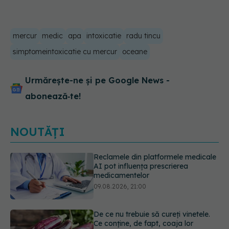
mercur
medic
apa
intoxicatie
radu tincu
simptomeintoxicatie cu mercur
oceane
Urmărește-ne și pe Google News -
abonează‑te!
NOUTĂȚI
De ce nu trebuie să cureți vinetele.
Ce conține, de fapt, coaja lor
09.08.2026, 20:00
Excrescențele cutanate benigne în