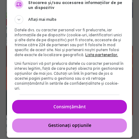
Stocarea și/sau accesarea informațiilor de pe
un dispozitiv
Aflați mai multe
Prof. dr. Vlad Ciurea: Procedura de
EXCLUSIV
urgență care "topește" cheagurile de sânge de
Datele dvs. cu caracter personal vor fi prelucrate, iar
pe creier
informațiile de pe dispozitiv (cookie-uri, identificatori unici
și alte date de pe dispozitiv) pot fi stocate, accesate de și
20 mai 2026, 23:48
trimise către 224 de parteneri sau pot fi folosite în mod
specific de acest site. Noi și partenerii noștri putem folosi
date exacte de localizare geografică.
Lista partenerilor.
Unii furnizori vă pot prelucra datele cu caracter personal în
interes legitim, față de care puteți obiecta prin gestionarea
opțiunilor de mai jos. Căutați un link în partea de jos a
acestei pagini pentru a gestiona sau a vă retrage
consimțământul în setările de confidențialitate și cookie-
uri.
Consimțământ
Cum crește rugăciunea imunitatea? Explicațiile
medicului Leon Dănăilă despre puterea credinței
Gestionați opțiunile
08 mar 2026, 22:11