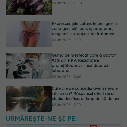
zona genitală: cauze, simptome,
diagnostic și opțiuni de tratament
09.08.2026, 19:00
Guma de mestecat care a captat
93% din HPV. Rezultatele
promițătoare vin însă doar din
laborator
09.08.2026, 18:00
Câte zile de concediu avem nevoie
într-un an? Răspunsul oferit de un
studiu desfășurat timp de 40 de ani
09.08.2026, 17:00
Reclamele din platformele medicale
AI pot influența prescrierea
medicamentelor
09.08.2026, 21:00
URMĂREȘTE-NE ȘI PE: