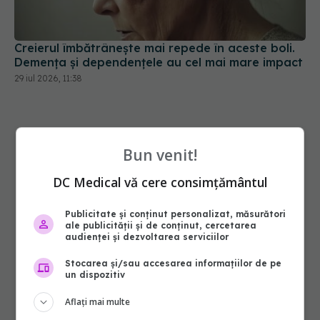
Creierul îmbătrânește mai repede în aceste boli.
Demența și dependențele au cel mai mare impact
29 iul 2026, 11:38
Bun venit!
DC Medical vă cere consimțământul
Publicitate și conținut personalizat, măsurători
ale publicității și de conținut, cercetarea
audienței și dezvoltarea serviciilor
Stocarea și/sau accesarea informațiilor de pe
un dispozitiv
Aflați mai multe