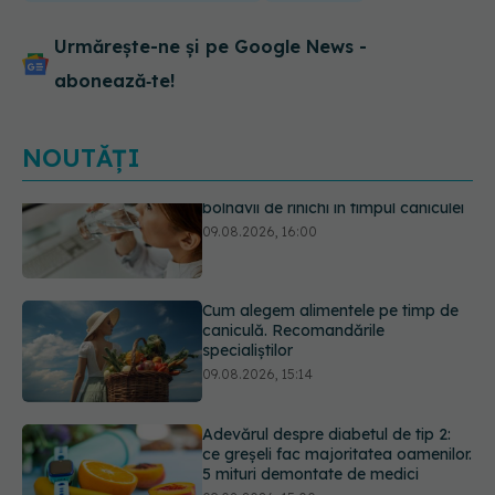
Urmărește-ne și pe Google News -
abonează‑te!
NOUTĂȚI
Cum alegem alimentele pe timp de
caniculă. Recomandările
specialiștilor
09.08.2026, 15:14
Adevărul despre diabetul de tip 2:
ce greșeli fac majoritatea oamenilor.
5 mituri demontate de medici
09.08.2026, 15:00
Cancerul s-a extins la oase și nu