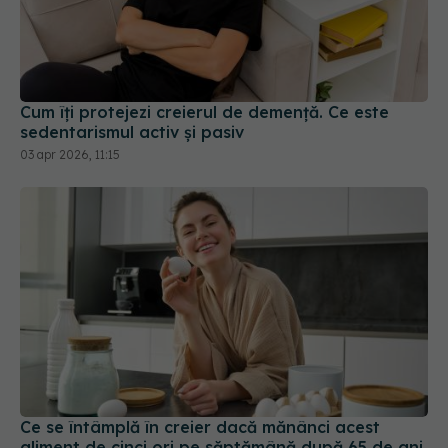
Cum îți protejezi creierul de demență. Ce este
sedentarismul activ și pasiv
03 apr 2026, 11:15
Ce se întâmplă în creier dacă mănânci acest
aliment de cinci ori pe săptămână după 65 de ani