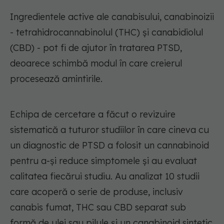
Ingredientele active ale canabisului, canabinoizii
- tetrahidrocannabinolul (THC) și canabidiolul
(CBD) - pot fi de ajutor în tratarea PTSD,
deoarece schimbă modul în care creierul
procesează amintirile.
Echipa de cercetare a făcut o revizuire
sistematică a tuturor studiilor în care cineva cu
un diagnostic de PTSD a folosit un cannabinoid
pentru a-și reduce simptomele și au evaluat
calitatea fiecărui studiu. Au analizat 10 studii
care acoperă o serie de produse, inclusiv
canabis fumat, THC sau CBD separat sub
formă de ulei sau pilule și un canabinoid sintetic