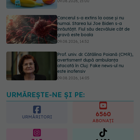
numai. Starea lui Joe Biden s-a
înrăutățit. Fiul său dezvăluie cât de
gravă este boala
09.08.2026, 14:52
Prof. univ. dr. Cătălina Poiană (CMR),
avertisment după ambulanța
atacată în Cluj: Fake news-ul nu
este inofensiv
09.08.2026, 14:05
Greșeala periculoasă făcută de
bolnavii de rinichi în timpul caniculei
09.08.2026, 16:00
URMĂREȘTE-NE ȘI PE:
6560
URMĂRITORI
ABONAȚI