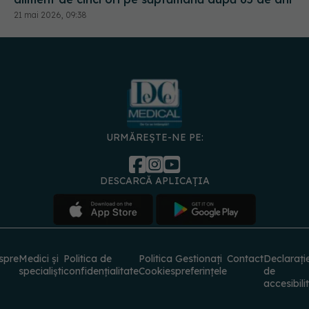
21 mai 2026, 09:38
URMĂREȘTE-NE PE:
DESCARCĂ APLICAȚIA
spre
Medici și
Politica de
Politica
Gestionați
Contact
Declarați
specialiști
confidențialitate
Cookies
preferințele
de
accesibili