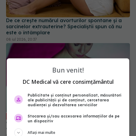
De ce crește numărul avorturilor spontane și a
sarcinelor extrauterine? Specialiștii spun că nu
este o întâmplare
08 iul 2026, 20:37
Bun venit!
DC Medical vă cere consimțământul
Publicitate și conținut personalizat, măsurători
ale publicității și de conținut, cercetarea
audienței și dezvoltarea serviciilor
De ce să faci chimioterapie înainte de
EXCLUSIV
Stocarea și/sau accesarea informațiilor de pe
un dispozitiv
operație. Dr. Ștefan Voiculescu: Nu pierzi timpul
din TREI motive importante. E urgent să rezolvi
Aflați mai multe
metastazele
01 noi 2024, 09:42