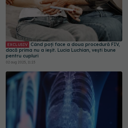
Când poți face a doua procedură FIV,
EXCLUSIV
dacă prima nu a ieșit. Lucia Luchian, vești bune
pentru cupluri
02 aug 2025, 11:23