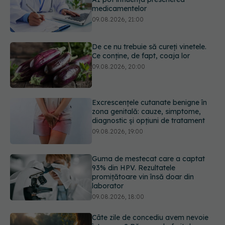
De ce nu trebuie să cureți vinetele.
Ce conține, de fapt, coaja lor
09.08.2026, 20:00
Excrescențele cutanate benigne în
zona genitală: cauze, simptome,
diagnostic și opțiuni de tratament
09.08.2026, 19:00
Guma de mestecat care a captat
93% din HPV. Rezultatele
promițătoare vin însă doar din
laborator
09.08.2026, 18:00
Câte zile de concediu avem nevoie
într-un an? Răspunsul oferit de un
studiu desfășurat timp de 40 de ani
09.08.2026, 17:00