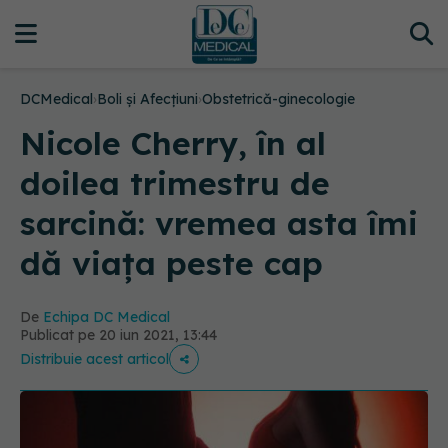
DCMedical
›
Boli și Afecțiuni
›
Obstetrică-ginecologie
Nicole Cherry, în al
doilea trimestru de
sarcină: vremea asta îmi
dă viața peste cap
De
Echipa DC Medical
Publicat pe 20 iun 2021, 13:44
Distribuie acest articol