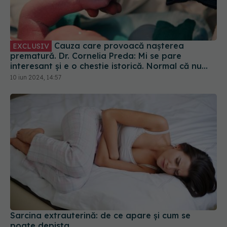
Cauza care provoacă nașterea
EXCLUSIV
prematură. Dr. Cornelia Preda: Mi se pare
interesant și e o chestie istorică. Normal că nu
poți să duci la termen
10 iun 2024, 14:57
Sarcina extrauterină: de ce apare și cum se
poate depista