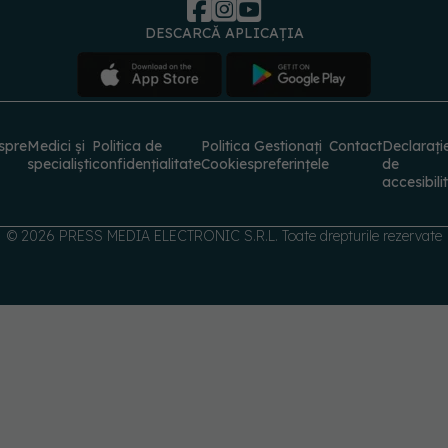
DESCARCĂ APLICAȚIA
spre
Medici și
Politica de
Politica
Gestionați
Contact
Declarați
specialiști
confidențialitate
Cookies
preferințele
de
accesibili
© 2026 PRESS MEDIA ELECTRONIC S.R.L. Toate drepturile rezervate