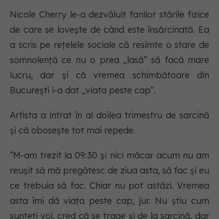
Nicole Cherry le-a dezvăluit fanilor stările fizice
de care se lovește de când este însărcinată. Ea
a scris pe rețelele sociale că resimte o stare de
somnolență ce nu o prea „lasă” să facă mare
lucru, dar și că vremea schimbătoare din
București i-a dat „viata peste cap”.
Artista a intrat în al doilea trimestru de sarcină
și că obosește tot mai repede.
”M-am trezit la 09:30 și nici măcar acum nu am
reușit să mă pregătesc de ziua asta, să fac și eu
ce trebuia să fac. Chiar nu pot astăzi. Vremea
asta îmi dă viața peste cap, jur. Nu știu cum
sunteți voi, cred că se trage și de la sarcină, dar