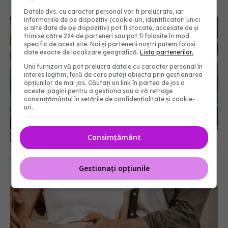
Datele dvs. cu caracter personal vor fi prelucrate, iar
informațiile de pe dispozitiv (cookie-uri, identificatori unici
și alte date de pe dispozitiv) pot fi stocate, accesate de și
trimise către 224 de parteneri sau pot fi folosite în mod
specific de acest site. Noi și partenerii noștri putem folosi
date exacte de localizare geografică.
Lista partenerilor.
Unii furnizori vă pot prelucra datele cu caracter personal în
interes legitim, față de care puteți obiecta prin gestionarea
opțiunilor de mai jos. Căutați un link în partea de jos a
acestei pagini pentru a gestiona sau a vă retrage
consimțământul în setările de confidențialitate și cookie-
uri.
Vaccinul anti-HPV, eficient pentru
EXCLUSIV
Consimțământ
prevenirea a cinci tipuri de cancer. Dr. Matei Bâră:
Sunt dependente de HPV
Gestionați opțiunile
02 feb 2025, 14:45