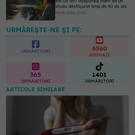
Reclamele din platformele medicale
AI pot influența prescrierea
medicamentelor
09.08.2026, 21:00
URMĂREȘTE-NE ȘI PE:
6560
URMĂRITORI
ABONAȚI
365
1401
URMĂRITORI
URMĂRITORI
ARTICOLE SIMILARE