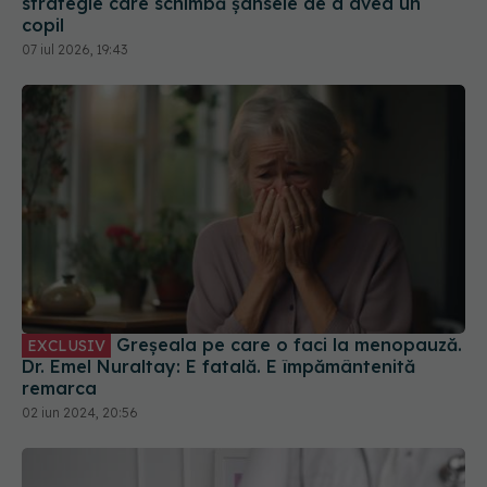
strategie care schimbă șansele de a avea un
copil
07 iul 2026, 19:43
Greșeala pe care o faci la menopauză.
EXCLUSIV
Dr. Emel Nuraltay: E fatală. E împământenită
remarca
02 iun 2024, 20:56