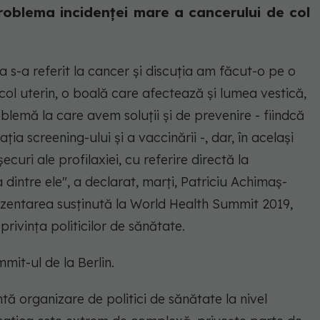
oblema incidenţei mare a cancerului de col
 s-a referit la cancer şi discuţia am făcut-o pe o
col uterin, o boală care afectează şi lumea vestică,
oblemă la care avem soluţii şi de prevenire - fiindcă
ia screening-ului şi a vaccinării -, dar, în acelaşi
curi ale profilaxiei, cu referire directă la
 dintre ele"
, a declarat, marţi, Patriciu Achimaş-
ezentarea susținută la World Health Summit 2019,
privinţa politicilor de sănătate.
mit-ul de la Berlin.
ă organizare de politici de sănătate la nivel