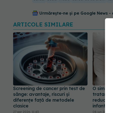
Urmărește-ne și pe Google News - 
ARTICOLE SIMILARE
Screening de cancer prin test de
O simplă
sânge: avantaje, riscuri și
tratament
diferențe față de metodele
reduce n
clasice
infantile
27 apr 2026, 11:43
08 iun 2026, 