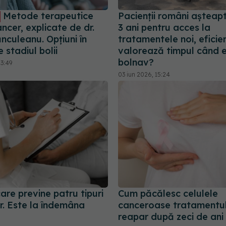
Metode terapeutice
Pacienții români așteap
ncer, explicate de dr.
3 ani pentru acces la
nculeanu. Opțiuni în
tratamentele noi, eficie
e stadiul bolii
valorează timpul când e
bolnav?
23:49
03 iun 2026, 15:24
are previne patru tipuri
Cum păcălesc celulele
r. Este la îndemâna
canceroase tratamentul
reapar după zeci de ani