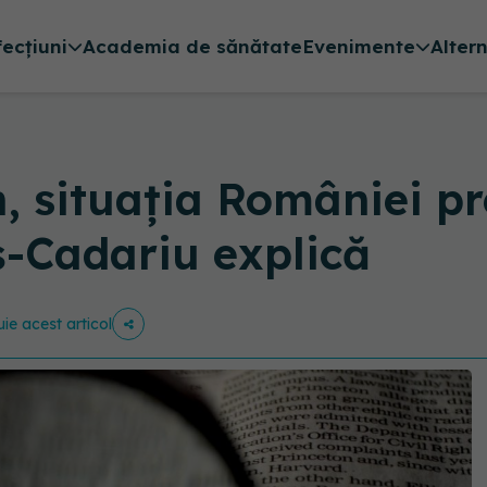
fecțiuni
Academia de sănătate
Evenimente
Alter
, situația României pr
ș-Cadariu explică
uie acest articol