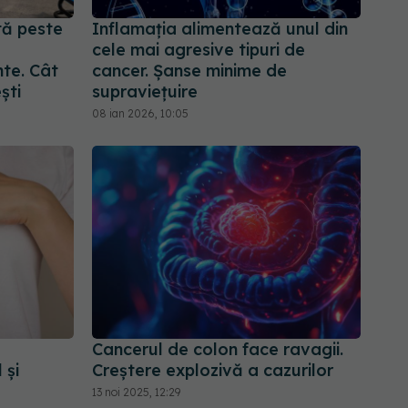
tă peste
Inflamația alimentează unul din
cele mai agresive tipuri de
nte. Cât
cancer. Șanse minime de
ști
supraviețuire
08 ian 2026, 10:05
Cancerul de colon face ravagii.
 și
Creștere explozivă a cazurilor
13 noi 2025, 12:29