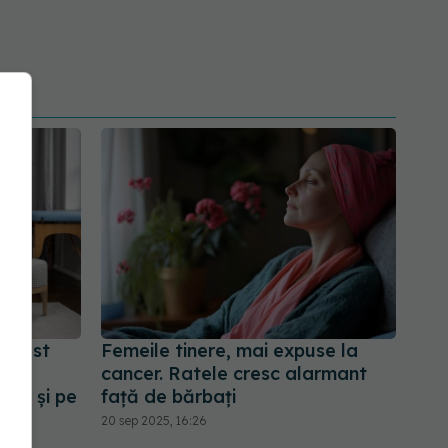
 acest
Femeile tinere, mai expuse la
e.
cancer. Ratele cresc alarmant
ână și pe
față de bărbați
20 sep 2025, 16:26