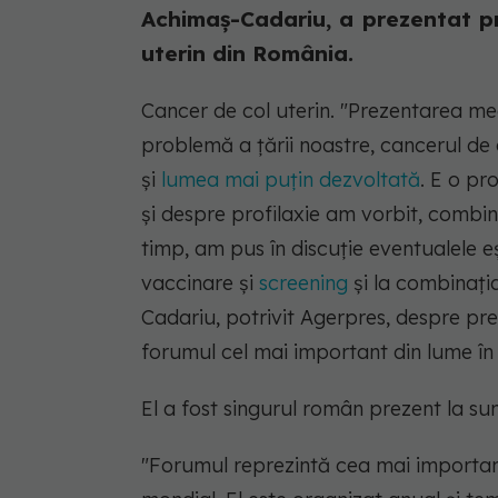
Achimaş-Cadariu, a prezentat pr
uterin din România.
Cancer de col uterin.
"Prezentarea mea
problemă a ţării noastre, cancerul de 
şi
lumea mai puţin dezvoltată
. E o pr
şi despre profilaxie am vorbit, combinaţ
timp, am pus în discuţie eventualele eşe
vaccinare şi
screening
şi la combinaţia
Cadariu, potrivit Agerpres, despre pr
forumul cel mai important din lume în 
El a fost singurul român prezent la sum
"Forumul reprezintă cea mai important