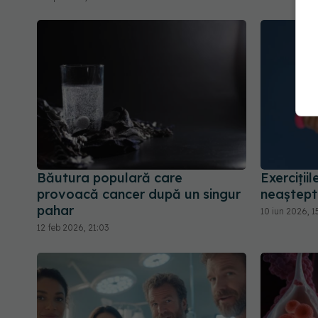
Băutura populară care
Exerciții
provoacă cancer după un singur
neaștept
pahar
10 iun 2026, 1
12 feb 2026, 21:03