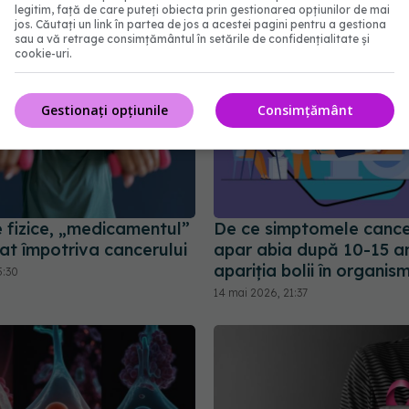
legitim, față de care puteți obiecta prin gestionarea opțiunilor de mai
jos. Căutați un link în partea de jos a acestei pagini pentru a gestiona
sau a vă retrage consimțământul în setările de confidențialitate și
cookie-uri.
Gestionați opțiunile
Consimțământ
le fizice, „medicamentul”
De ce simptomele cance
at împotriva cancerului
apar abia după 10-15 an
apariția bolii în organis
5:30
14 mai 2026, 21:37