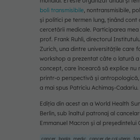
mondial. El este organizat anual şi t
boli transmisibile
, nontransmisibile, po
şi politici pe termen lung, ţinând cont 
cercetării medicale. Participarea mea a
prof. Frank Ruhli, directorul Institutu
Zurich, una dintre universităţile care 
workshop a prezentat câte o latură a a
concept, care încearcă să explice nu n
printr-o perspectivă şi antropologică,
a mai spus Patriciu Achimaş-Cadariu.
Ediţia din acest an a World Health Su
Berlin, sub înaltul patronaj al cancel
Emmanuel Macron şi al preşedintelui 
cancer
boala
medic
cancer de col uterin
fo