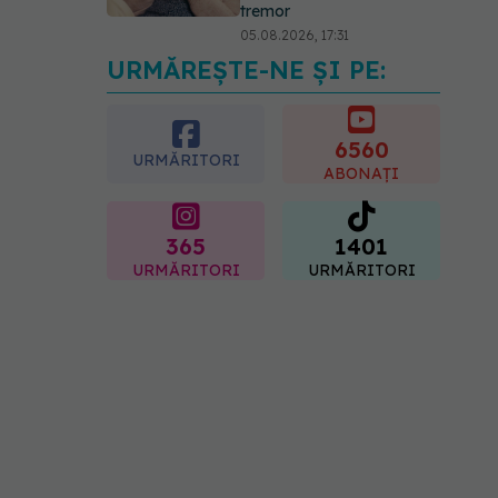
tremor
05.08.2026, 17:31
URMĂREȘTE-NE ȘI PE:
Gabriela Cristea, manifest
pentru respect și
acceptare: Corpul
fiecăruia spune o poveste
6560
URMĂRITORI
05.08.2026, 21:23
ABONAȚI
365
1401
URMĂRITORI
URMĂRITORI