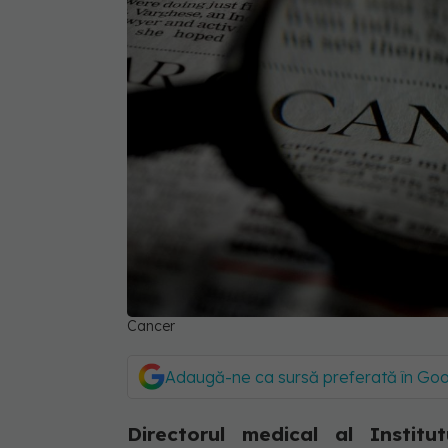
Cancer
Adaugă-ne ca sursă preferată în Go
Directorul medical al Institu