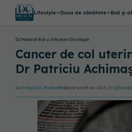
Lifestyle
Doza de sănătate
Boli și a
DCMedical
›
Boli și Afecțiuni
›
Oncologie
Cancer de col uterin
Dr Patriciu Achima
De
Echipa DC Medical
Publicat pe 05 noi 2019, 17:23
Distrib