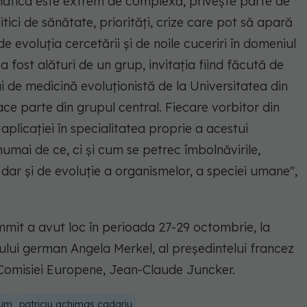
ematica este extrem de complexă, priveşte parte de
litici de sănătate, priorităţi, crize care pot să apară
de evoluţia cercetării şi de noile cuceriri în domeniul
 fost alături de un grup, invitaţia fiind făcută de
lui de medicină evoluţionistă de la Universitatea din
face parte din grupul central. Fiecare vorbitor din
plicaţiei în specialitatea proprie a acestui
umai de ce, ci şi cum se petrec îmbolnăvirile,
 dar şi de evoluţie a organismelor, a speciei umane",
mmit a avut loc în perioada 27-29 octombrie, la
arului german Angela Merkel, al preşedintelui francez
Comisiei Europene, Jean-Claude Juncker.
rum
patriciu achimas cadariu