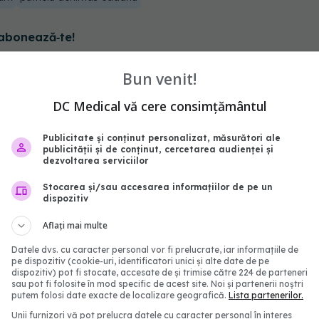
abonează‑te!
Bun venit!
DC Medical vă cere consimțământul
Publicitate și conținut personalizat, măsurători ale
publicității și de conținut, cercetarea audienței și
dezvoltarea serviciilor
Stocarea și/sau accesarea informațiilor de pe un
dispozitiv
Aflați mai multe
 modificare a
Decesele provocate de
Datele dvs. cu caracter personal vor fi prelucrate, iar informațiile de
pe dispozitiv (cookie-uri, identificatori unici și alte date de pe
ului leucemiei în India
cancer pot deveni istori
dispozitiv) pot fi stocate, accesate de și trimise către 224 de parteneri
umărul deceselor
Descoperirea i-a uimit p
sau pot fi folosite în mod specific de acest site. Noi și partenerii noștri
putem folosi date exacte de localizare geografică.
Lista partenerilor.
 precoce
cercetători
Unii furnizori vă pot prelucra datele cu caracter personal în interes
18:30
02 iul 2026, 14:50