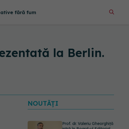
native fără fum
ezentată la Berlin.
NOUTĂȚI
Prof. dr. Valeriu Gheorghiță
intră în Board-ul Editorial