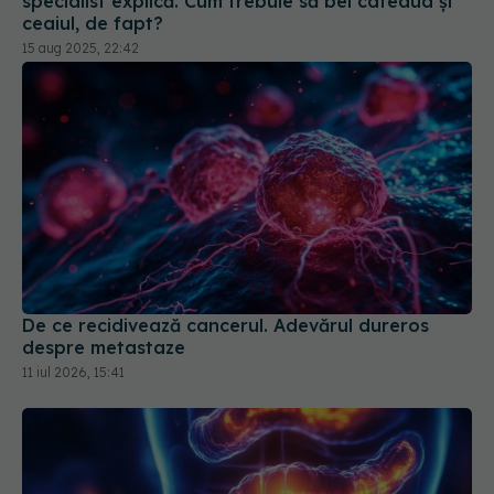
specialist explică. Cum trebuie să bei cafeaua și
ceaiul, de fapt?
15 aug 2025, 22:42
De ce recidivează cancerul. Adevărul dureros
despre metastaze
11 iul 2026, 15:41