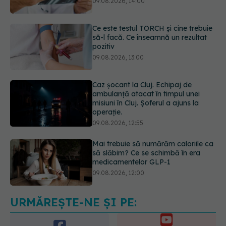
pozitiv
09.08.2026, 13:00
Caz șocant la Cluj. Echipaj de
ambulanță atacat în timpul unei
misiuni în Cluj. Șoferul a ajuns la
operație.
09.08.2026, 12:55
Mai trebuie să numărăm caloriile ca
să slăbim? Ce se schimbă în era
medicamentelor GLP-1
09.08.2026, 12:00
Prof. univ. dr. Cătălina Poiană (CMR),
avertisment după ambulanța
atacată în Cluj: Fake news-ul nu
este inofensiv
09.08.2026, 14:05
URMĂREȘTE-NE ȘI PE: