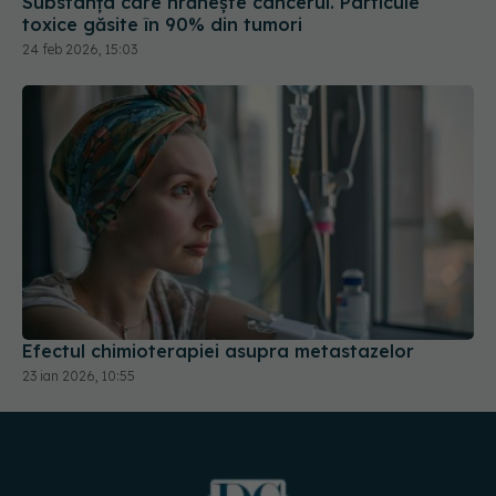
Substanța care hrănește cancerul. Particule
toxice găsite în 90% din tumori
24 feb 2026, 15:03
Efectul chimioterapiei asupra metastazelor
23 ian 2026, 10:55