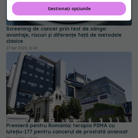
Gestionați opțiunile
Screening de cancer prin test de sânge:
avantaje, riscuri și diferențe față de metodele
clasice
27 apr 2026, 11:43
Premieră pentru România: terapia PSMA cu
lutețiu-177 pentru cancerul de prostată avansat