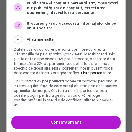
Publicitate și conținut personalizat, măsurători
ale publicității și de conținut, cercetarea
audienței și dezvoltarea serviciilor
Stocarea și/sau accesarea informațiilor de pe
un dispozitiv
Aflați mai multe
Datele dvs. cu caracter personal vor fi prelucrate, iar
informațiile de pe dispozitiv (cookie-uri, identificatori unici
și alte date de pe dispozitiv) pot fi stocate, accesate de și
trimise către 224 de parteneri sau pot fi folosite în mod
Cancerul în stadiul 4: informații
EXCLUSIV
specific de acest site. Noi și partenerii noștri putem folosi
esențiale despre supraviețuire și remisia bolii
date exacte de localizare geografică.
Lista partenerilor.
19 apr 2026, 21:50
Unii furnizori vă pot prelucra datele cu caracter personal în
interes legitim, față de care puteți obiecta prin gestionarea
opțiunilor de mai jos. Căutați un link în partea de jos a
acestei pagini pentru a gestiona sau a vă retrage
consimțământul în setările de confidențialitate și cookie-
uri.
Consimțământ