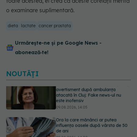
toate acestea, ei cred că aceste corelații merită
o examinare suplimentară.
dieta
lactate
cancer prostata
Urmărește-ne și pe Google News -
abonează‑te!
NOUTĂȚI
Ora la care mănânci ar putea
influența oasele după vârsta de 50
de ani
09.08.2026, 14:00
Ce este testul TORCH și cine trebuie
să-l facă. Ce înseamnă un rezultat