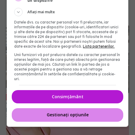
un dispozitiv
Aflați mai multe
Datele dvs. cu caracter personal vor fi prelucrate, iar
informațiile de pe dispozitiv (cookie-uri, identificatori unici
și alte date de pe dispozitiv) pot fi stocate, accesate de și
trimise către 224 de parteneri sau pot fi folosite în mod
specific de acest site. Noi și partenerii noștri putem folosi
date exacte de localizare geografică.
Lista partenerilor.
Unii furnizori vă pot prelucra datele cu caracter personal în
interes legitim, față de care puteți obiecta prin gestionarea
opțiunilor de mai jos. Căutați un link în partea de jos a
acestei pagini pentru a gestiona sau a vă retrage
consimțământul în setările de confidențialitate și cookie-
uri.
Cum ajută suportul psihologic pacienții
EXCLUSIV
oncologici. Dr. Lucia Stănculeanu explică rolul
psihologului și psihiatrului în oncologie
Consimțământ
20 sep 2025, 21:56
Gestionați opțiunile