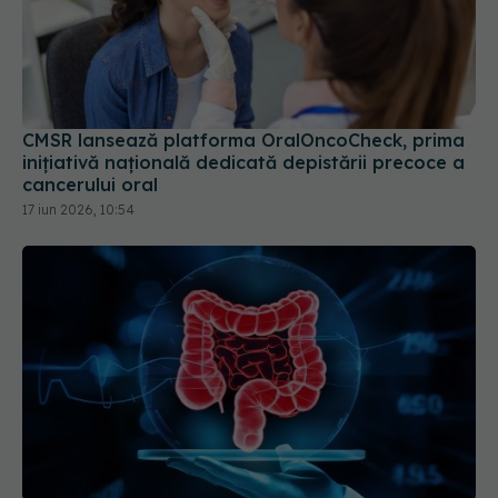
CMSR lansează platforma OralOncoCheck, prima
inițiativă națională dedicată depistării precoce a
cancerului oral
17 iun 2026, 10:54
Cancerul colorectal lasă un semnal în sânge.
Testul care ar putea arăta riscul de recidivă