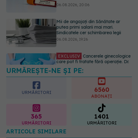
06.08.2026, 19:26
EXCLUSIV
Cancerele ginecologice
care pot fi tratate fără operație. Dr.
Sorin Bogdan (SANADOR): Chirurgia
este indicată doar punctual, pentru
anumite categorii de paciente
06.08.2026, 19:05
URMĂREȘTE-NE ȘI PE:
EXCLUSIV
Brahiterapie vs
radioterapie externă în cancerul
ginecologic. Dr. Sorin Bogdan
6560
(SANADOR) explică diferența și
URMĂRITORI
cum acționează tratamentul
ABONAȚI
06.08.2026, 22:49
365
1401
URMĂRITORI
URMĂRITORI
ARTICOLE SIMILARE