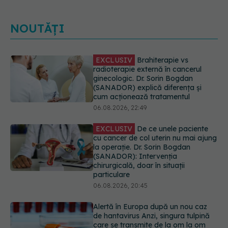
NOUTĂȚI
EXCLUSIV
De ce unele paciente
cu cancer de col uterin nu mai ajung
la operație. Dr. Sorin Bogdan
(SANADOR): Intervenția
chirurgicală, doar în situații
particulare
06.08.2026, 20:45
Alertă în Europa după un nou caz
de hantavirus Anzi, singura tulpină
care se transmite de la om la om
06.08.2026, 20:06
Mii de angajați din Sănătate ar
putea primi salarii mai mari.
Sindicatele cer schimbarea legii