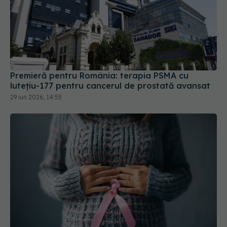
Premieră pentru România: terapia PSMA cu
lutețiu-177 pentru cancerul de prostată avansat
29 iun 2026, 14:55
Cercetătorii au găsit un nou "buton" care
activează cancerul ovarian. Asta ar putea duce