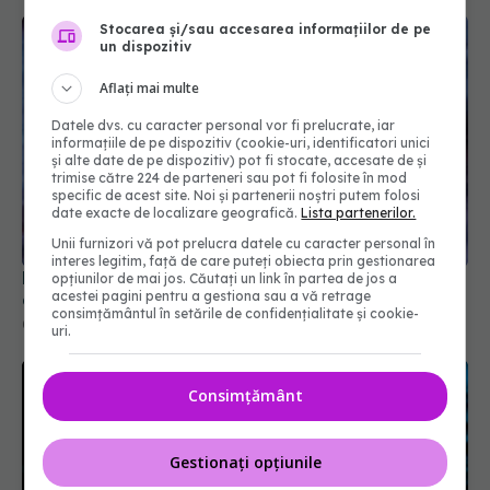
Stocarea și/sau accesarea informațiilor de pe
un dispozitiv
Aflați mai multe
Datele dvs. cu caracter personal vor fi prelucrate, iar
informațiile de pe dispozitiv (cookie-uri, identificatori unici
și alte date de pe dispozitiv) pot fi stocate, accesate de și
trimise către 224 de parteneri sau pot fi folosite în mod
specific de acest site. Noi și partenerii noștri putem folosi
date exacte de localizare geografică.
Lista partenerilor.
Unii furnizori vă pot prelucra datele cu caracter personal în
interes legitim, față de care puteți obiecta prin gestionarea
Proteina care hrănește tumorile și le face să se
opțiunilor de mai jos. Căutați un link în partea de jos a
acestei pagini pentru a gestiona sau a vă retrage
dezvolte
consimțământul în setările de confidențialitate și cookie-
07 mar 2026, 15:29
uri.
Consimțământ
Gestionați opțiunile