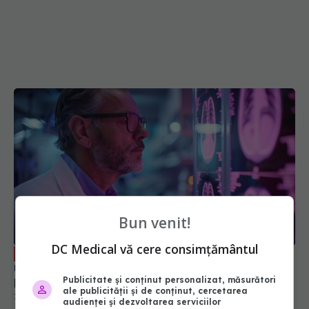
Bun venit!
DC Medical vă cere consimțământul
Dr. Matei Bâră (SANADOR), despre
EXCLUSIV
radioterapia țintită care protejează inima și
plămânii
Publicitate și conținut personalizat, măsurători
ale publicității și de conținut, cercetarea
23 dec 2025, 17:04
audienței și dezvoltarea serviciilor