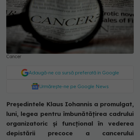
Cancer
Adaugă-ne ca sursă preferată în Google
Urmărește-ne pe Google News
Preşedintele Klaus Iohannis a promulgat,
luni, legea pentru îmbunătăţirea cadrului
organizatoric şi funcţional în vederea
depistării precoce a cancerului