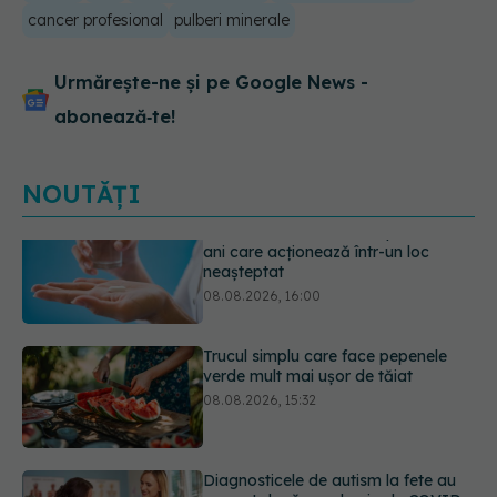
cancer profesional
pulberi minerale
Urmărește-ne și pe Google News -
abonează‑te!
NOUTĂȚI
Trucul simplu care face pepenele
verde mult mai ușor de tăiat
08.08.2026, 15:32
Diagnosticele de autism la fete au
crescut după pandemia de COVID-
19
08.08.2026, 15:00