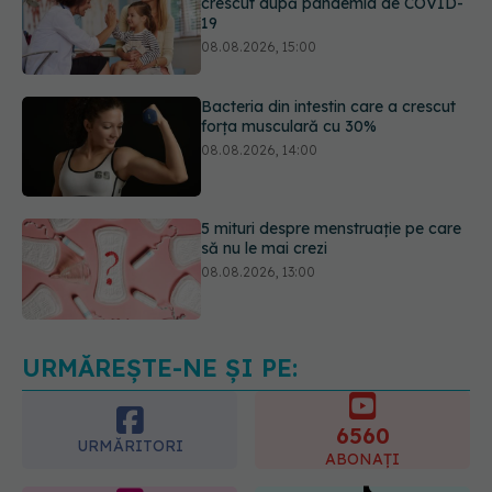
Bacteria din intestin care a crescut
forța musculară cu 30%
08.08.2026, 14:00
5 mituri despre menstruație pe care
să nu le mai crezi
08.08.2026, 13:00
Medicamentul folosit de peste 60 de
ani care acționează într-un loc
neașteptat
08.08.2026, 16:00
URMĂREȘTE-NE ȘI PE:
6560
URMĂRITORI
ABONAȚI