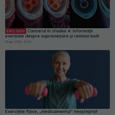
Cancerul în stadiul 4: informații
EXCLUSIV
esențiale despre supraviețuire și remisia bolii
19 apr 2026, 21:50
Exercițiile fizice, „medicamentul” neașteptat