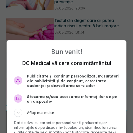
Fereastra alimentară de opt ore ar
putea ajuta creierul femeilor de
peste 50 de ani
08.08.2026, 10:00
URMĂREȘTE-NE ȘI PE:
Bun venit!
DC Medical vă cere consimțământul
6560
URMĂRITORI
ABONAȚI
Publicitate și conținut personalizat, măsurători
ale publicității și de conținut, cercetarea
audienței și dezvoltarea serviciilor
365
1401
URMĂRITORI
URMĂRITORI
Stocarea și/sau accesarea informațiilor de pe
un dispozitiv
ARTICOLE SIMILARE
Aflați mai multe
Datele dvs. cu caracter personal vor fi prelucrate, iar
informațiile de pe dispozitiv (cookie-uri, identificatori unici
și alte date de pe dispozitiv) pot fi stocate, accesate de și