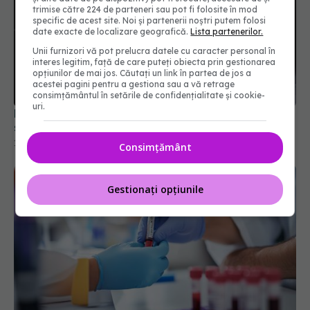
trimise către 224 de parteneri sau pot fi folosite în mod
specific de acest site. Noi și partenerii noștri putem folosi
date exacte de localizare geografică.
Lista partenerilor.
Unii furnizori vă pot prelucra datele cu caracter personal în
interes legitim, față de care puteți obiecta prin gestionarea
opțiunilor de mai jos. Căutați un link în partea de jos a
acestei pagini pentru a gestiona sau a vă retrage
consimțământul în setările de confidențialitate și cookie-
uri.
Băutura populară care provoacă cancer după un
singur pahar
12 feb 2026, 21:03
Consimțământ
Gestionați opțiunile