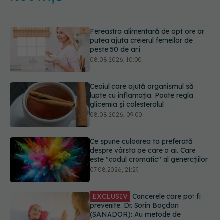
Ceaiul care ajută organismul să
lupte cu inflamația. Poate regla
glicemia și colesterolul
08.08.2026, 09:00
Ce spune culoarea ta preferată
despre vârsta pe care o ai. Care
este "codul cromatic" al generațiilor
07.08.2026, 21:29
EXCLUSIV
Cancerele care pot fi
prevenite. Dr. Sorin Bogdan
(SANADOR): Au metode de
prevenție
07.08.2026, 20:09
Testul din deget care ar putea
indica riscul pentru 8 boli majore
07.08.2026, 18:34