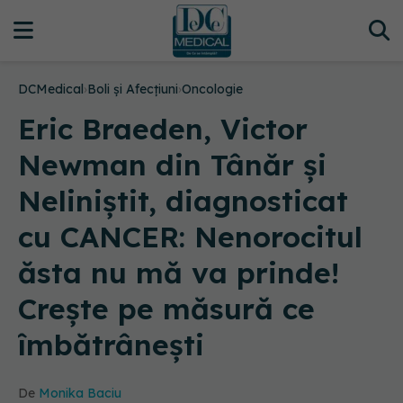
DCMedical
›
Boli și Afecțiuni
›
Oncologie
Eric Braeden, Victor
Newman din Tânăr și
Neliniștit, diagnosticat
cu CANCER: Nenorocitul
ăsta nu mă va prinde!
Crește pe măsură ce
îmbătrânești
De
Monika Baciu