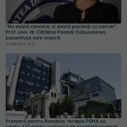
"Nu există cancere, ci există pacienți cu cancer".
Prof. univ. dr. Cătălina Poiană: Debusolarea
pacientului este majoră
04 feb 2026, 14:21
Premieră pentru România: terapia PSMA cu
lutețiu-177 pentru cancerul de prostată avansat