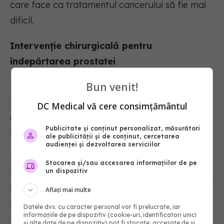
care face ca tratamentul cancerului să fie mai
dificil.
Intervenție chirurgicală pentru
îndepărtarea prostatei
Bun venit!
Intervenția chirurgicală pentru cancerul de
prostată presupune îndepărtarea prostatei
DC Medical vă cere consimțământul
(prostatectomie radicală), a unor țesuturi
Publicitate și conținut personalizat, măsurători
înconjurătoare și a câtorva ganglioni limfatici.
ale publicității și de conținut, cercetarea
audienței și dezvoltarea serviciilor
Intervenția chirurgicală este o opțiune pentru
Stocarea și/sau accesarea informațiilor de pe
un dispozitiv
tratarea cancerului care este limitat la prostată.
Uneori este utilizată pentru a trata cancerul de
Aflați mai multe
prostată avansat în combinație cu alte
Datele dvs. cu caracter personal vor fi prelucrate, iar
informațiile de pe dispozitiv (cookie-uri, identificatori unici
tratamente.
și alte date de pe dispozitiv) pot fi stocate, accesate de și