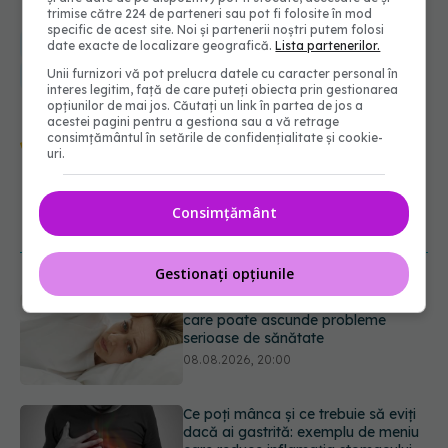
trimise către 224 de parteneri sau pot fi folosite în mod
specific de acest site. Noi și partenerii noștri putem folosi
cancer
medical
prostata
doza de sanatate
eric braeden
date exacte de localizare geografică.
Lista partenerilor.
Unii furnizori vă pot prelucra datele cu caracter personal în
tanar si nelinistit
interes legitim, față de care puteți obiecta prin gestionarea
opțiunilor de mai jos. Căutați un link în partea de jos a
acestei pagini pentru a gestiona sau a vă retrage
Urmărește-ne și pe Google News -
consimțământul în setările de confidențialitate și cookie-
uri.
abonează‑te!
Consimțământ
NOUTĂȚI
Gestionați opțiunile
Ce poți mânca și ce trebuie să eviți
dacă ai gastrită: exemplu de meniu
care reduce inflamația stomacului
08.08.2026, 19:00
Microplasticele pot traversa bariera
placentară și modifica hormonii