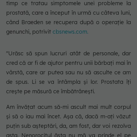
timp ce tratau simptomele unei probleme la
prostată, care a început în urmă cu câteva luni,
când Braeden se recupera după o operație la
genunchi, potrivit
cbsnews.com.
"Urăsc să spun lucruri atât de personale, dar
cred că ar fi de ajutor pentru unii bărbați mai în
vârstă, care ar putea sau nu să asculte ce am
de spus. Li se va întâmpla și lor. Prostata îți
crește pe măsură ce îmbătrânești.
Am învățat acum să-mi ascult mai mult corpul
și să o iau mai încet. Așa că, dacă m-ați văzut
puțin sub așteptări, da, am fost, dar voi rezolva
asta. Nenorocitul ăsta nu mă va prinde el pe