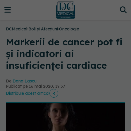
DCMedical
›
Boli și Afecțiuni
›
Oncologie
Markerii de cancer pot fi
și indicatori ai
insuficienței cardiace
De
Dana Lascu
Publicat pe 16 mai 2020, 19:57
Distribuie acest articol