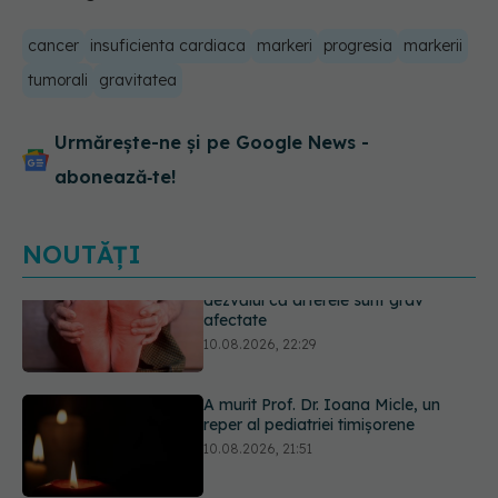
cancer
insuficienta cardiaca
markeri
progresia
markerii
tumorali
gravitatea
Urmărește-ne și pe Google News -
abonează‑te!
NOUTĂȚI
A murit Prof. Dr. Ioana Micle, un
reper al pediatriei timișorene
10.08.2026, 21:51
Doliu în medicina românească. A
murit medicul Doru Valentin Vasilie,
după aproape 40 de ani dedicați