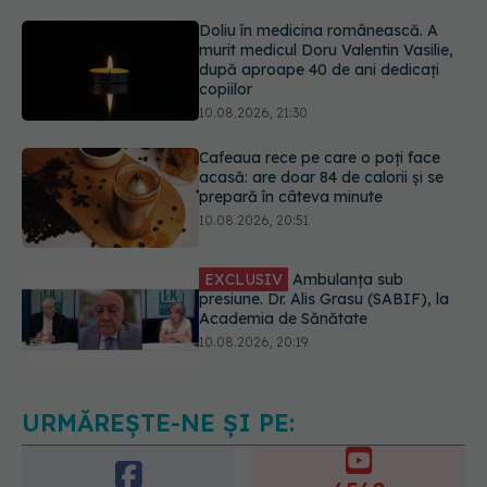
copiilor
10.08.2026, 21:30
Cafeaua rece pe care o poți face
acasă: are doar 84 de calorii și se
prepară în câteva minute
10.08.2026, 20:51
EXCLUSIV
Ambulanța sub
presiune. Dr. Alis Grasu (SABIF), la
Academia de Sănătate
10.08.2026, 20:19
Semnul de pe picioare care poate
dezvălui că arterele sunt grav
afectate
10.08.2026, 22:29
URMĂREȘTE-NE ȘI PE: