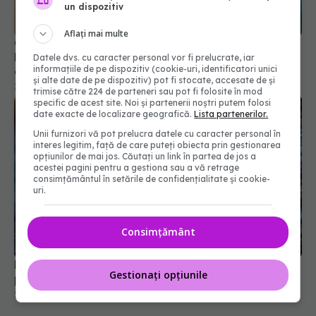
un dispozitiv
Aflați mai multe
Gordon Ramsay, operat de cancer de piele.
Mesajul pentru fani: Nu uitaţi să vă daţi cu cremă
Datele dvs. cu caracter personal vor fi prelucrate, iar
informațiile de pe dispozitiv (cookie-uri, identificatori unici
de protecţie solară
și alte date de pe dispozitiv) pot fi stocate, accesate de și
31 aug 2025, 12:08
trimise către 224 de parteneri sau pot fi folosite în mod
specific de acest site. Noi și partenerii noștri putem folosi
date exacte de localizare geografică.
Lista partenerilor.
Unii furnizori vă pot prelucra datele cu caracter personal în
interes legitim, față de care puteți obiecta prin gestionarea
opțiunilor de mai jos. Căutați un link în partea de jos a
acestei pagini pentru a gestiona sau a vă retrage
consimțământul în setările de confidențialitate și cookie-
uri.
Consimțământ
Bacteriile din tumori pot prezice supraviețuirea
Gestionați opțiunile
pacienților
27 feb 2026, 16:12