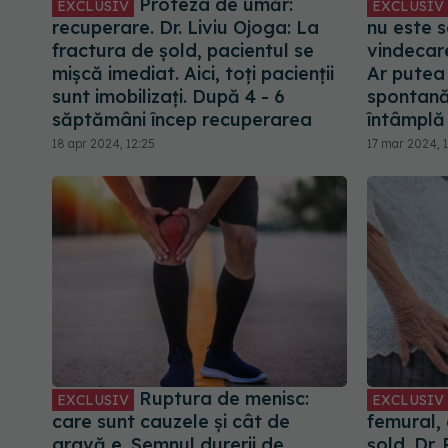
Proteza de umăr:
EXCLUSIV
EXCLUSIV
recuperare. Dr. Liviu Ojoga: La
nu este s
fractura de șold, pacientul se
vindecar
mișcă imediat. Aici, toți pacienții
Ar putea
sunt imobilizați. După 4 - 6
spontană
săptămâni încep recuperarea
întâmplă
18 apr 2024, 12:25
17 mar 2024, 
Ruptura de menisc:
EXCLUSIV
EXCLUSIV
care sunt cauzele și cât de
femural, 
gravă e. Semnul durerii de
șold. Dr.