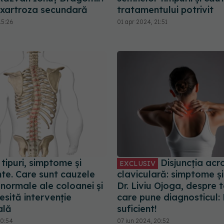
xartroza secundară
tratamentului potrivit
15:26
01 apr 2024, 21:51
 tipuri, simptome și
Disjuncția acr
EXCLUSIV
te. Care sunt cauzele
claviculară: simptome și
anormale ale coloanei și
Dr. Liviu Ojoga, despre t
sită intervenție
care pune diagnosticul:
ală
suficient!
20:54
07 iun 2024, 20:52