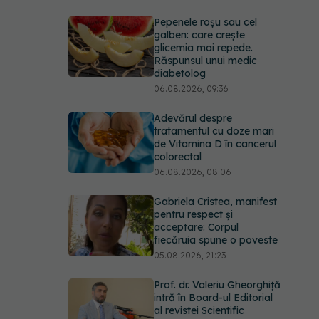
Pepenele roșu sau cel
galben: care crește
glicemia mai repede.
Răspunsul unui medic
diabetolog
06.08.2026, 09:36
Adevărul despre
tratamentul cu doze mari
de Vitamina D în cancerul
colorectal
06.08.2026, 08:06
Gabriela Cristea, manifest
pentru respect și
acceptare: Corpul
fiecăruia spune o poveste
05.08.2026, 21:23
Prof. dr. Valeriu Gheorghiță
intră în Board-ul Editorial
al revistei Scientific