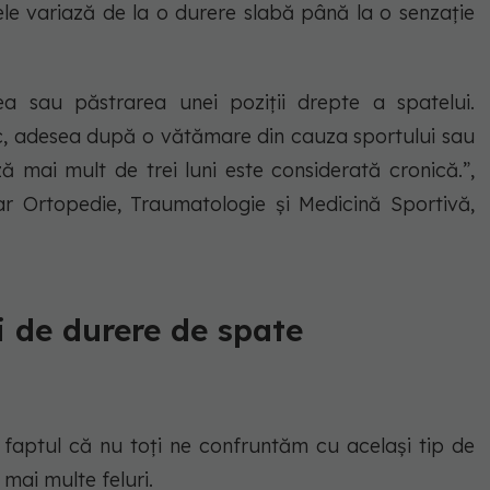
ele variază de la o durere slabă până la o senzație
ea sau păstrarea unei poziții drepte a spatelui.
c, adesea după o vătămare din cauza sportului sau
ză mai mult de trei luni este considerată cronică.”,
ar Ortopedie, Traumatologie și Medicină Sportivă,
i de durere de spate
, faptul că nu toți ne confruntăm cu același tip de
mai multe feluri.