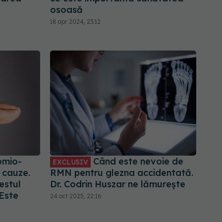
osoasă
18 apr 2024, 23:12
omio-
Când este nevoie de
EXCLUSIV
 cauze.
RMN pentru glezna accidentată.
estul
Dr. Codrin Huszar ne lămurește
 Este
24 oct 2025, 22:16