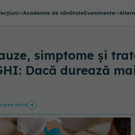
fecțiuni
Academia de sănătate
Evenimente
Alter
auze, simptome și trat
HI: Dacă durează mai 
e acest articol