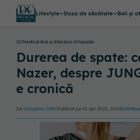
Lifestyle
Doza de sănătate
Boli și a
DCMedical
›
Boli și Afecțiuni
›
Ortopedie
Durerea de spate: c
Nazer, despre JUNG
e cronică
De
Giorgiana Ichim
Publicat pe 01 apr 2022, 20:02
Distribui