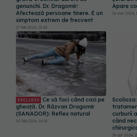
genunchi. Dr. Dragomir:
Apare co
Afectează persoane tinere. E un
16 mar 2024, 
simptom extrem de frecvent
27 feb 2024, 15:43
Ce să faci când cazi pe
Scolioza:
EXCLUSIV
gheață. Dr. Răzvan Dragomir
tratamen
(SANADOR): Reflex natural
curburii 
când nece
02 feb 2026, 16:19
chirurgic
18 apr 2024, 