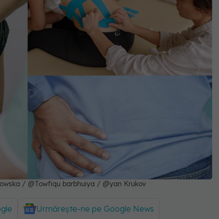
abowska / @Towfiqu barbhuiya / @yan Krukov
ogle
Urmărește-ne pe Google News