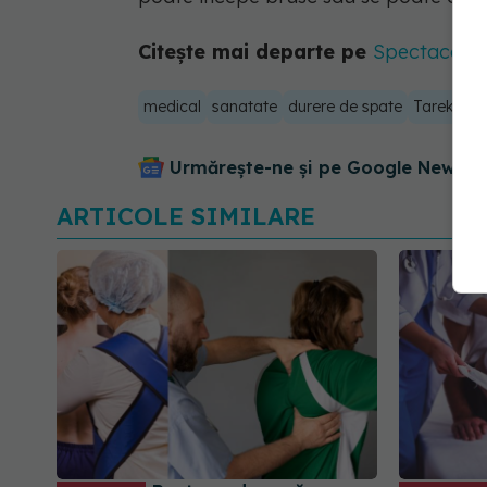
Citește mai departe pe
Spectacola.
medical
sanatate
durere de spate
Tarek Naz
Urmărește-ne și pe Google News - 
ARTICOLE SIMILARE