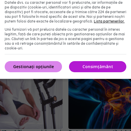
Datele dvs. cu caracter personal vor fi prelucrate, iar informațiile de
pe dispozitiv (cookie-uri, identificatori unici și alte date de pe
dispozitiv) pot fi stocate, accesate de și trimise către 224 de parteneri
ro
sau pot fi folosite în mod specific de acest site. Noi și partenerii noștri
putem folosi date exacte de localizare geografică.
Lista partenerilor.
er
Unii furnizori vă pot prelucra datele cu caracter personal în interes
legitim, față de care puteți obiecta prin gestionarea opțiunilor de mai
jos. Căutați un link în partea de jos a acestei pagini pentru a gestiona
sau a vă retrage consimțământul în setările de confidențialitate și
abonează‑te!
cookie-uri.
Gestionați opțiunile
Consimțământ