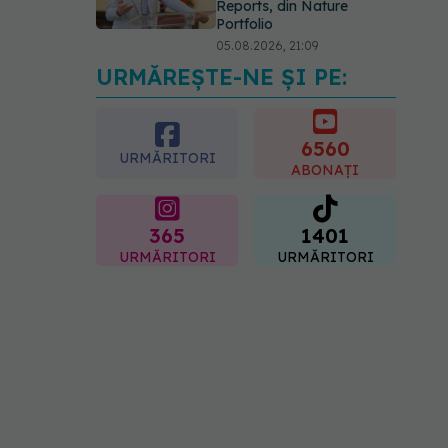
Reports, din Nature
Portfolio
05.08.2026, 21:09
URMĂREȘTE-NE ȘI PE:
EXCLUSIV
Tratamentul
modern al cancerelor
ginecologice. Dr. Sorin
Bogdan (SANADOR), la
6560
URMĂRITORI
DC Medical și DC News
ABONAȚI
06.08.2026, 10:29
365
1401
URMĂRITORI
URMĂRITORI