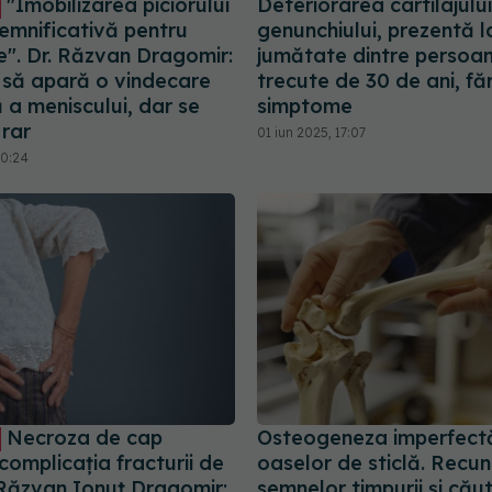
"Imobilizarea piciorului
Deteriorarea cartilajului
emnificativă pentru
genunchiului, prezentă l
e". Dr. Răzvan Dragomir:
jumătate dintre persoa
 să apară o vindecare
trecute de 30 de ani, fă
 a meniscului, dar se
simptome
 rar
01 iun 2025, 17:07
10:24
Necroza de cap
Osteogeneza imperfectă
complicația fracturii de
oaselor de sticlă. Recu
 Răzvan Ionuț Dragomir:
semnelor timpurii și cău