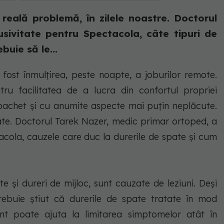
reală problemă, în zilele noastre. Doctorul
usivitate pentru Spectacola, câte tipuri de
buie să le...
fost înmulțirea, peste noapte, a joburilor remote.
ru facilitatea de a lucra din confortul propriei
pachet și cu anumite aspecte mai puțin neplăcute.
ate. Doctorul Tarek Nazer, medic primar ortoped, a
tacola, cauzele care duc la durerile de spate și cum
e și dureri de mijloc, sunt cauzate de leziuni. Deși
rebuie știut că durerile de spate tratate în mod
ent poate ajuta la limitarea simptomelor atât în