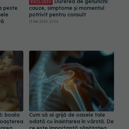
Durerea de genunchi:
EXCLUSIV
a peste
cauze, simptome și momentul
nele
potrivit pentru consult
ră
13 feb 2026, 21:54
: boala
Cum să ai grijă de oasele tale
noașterea
odată cu înaintarea în vârstă. De
tarea
ce este importantă sănătatea