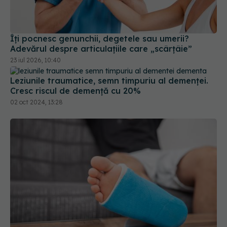
Ce trebuie să faci dacă ți-ai luxat
EXCLUSIV
piciorul. Dr. Vladimir Pușcașu: Măsuri
antiinflamatorii
26 dec 2024, 09:30