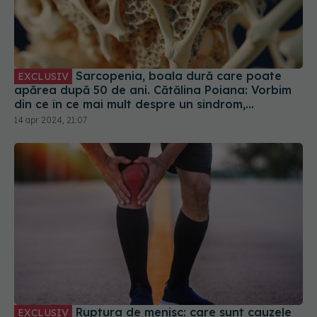
Sarcopenia, boala dură care poate
EXCLUSIV
apărea după 50 de ani. Cătălina Poiana: Vorbim
din ce în ce mai mult despre un sindrom,
osteosarcopenia
14 apr 2024, 21:07
Ruptura de menisc: care sunt cauzele
EXCLUSIV
și cât de gravă e. Semnul durerii de genunchi. Dr.
Dragomir: Afectează persoane tinere. E un
simptom extrem de frecvent
27 feb 2024, 15:43