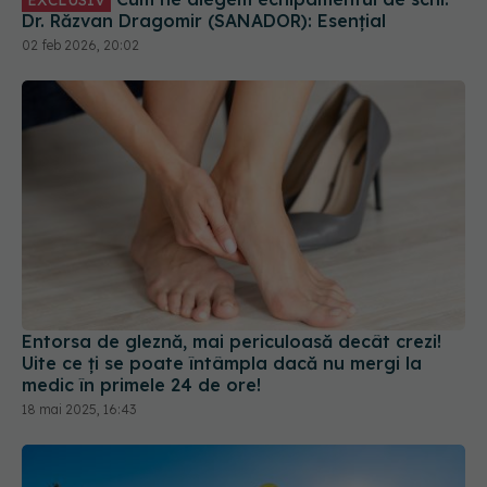
medic în primele 24 de ore!
18 mai 2025, 16:43
Ce trebuie să știi când mergi la schi. Dr.
EXCLUSIV
Răzvan Dragomir (SANADOR): Necesită condiție
fizică
07 feb 2026, 12:56