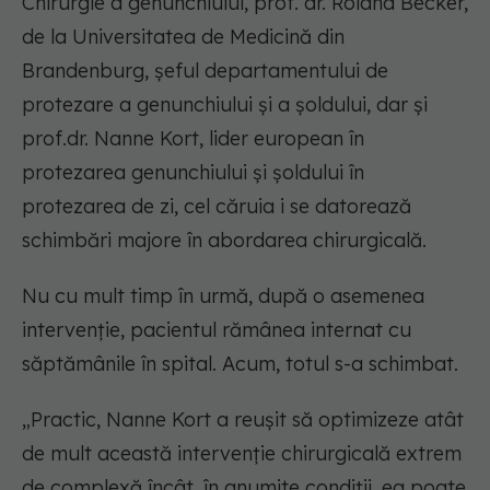
Chirurgie a genunchiului, prof. dr. Roland Becker,
de la Universitatea de Medicină din
Brandenburg, șeful departamentului de
protezare a genunchiului și a șoldului, dar și
prof.dr. Nanne Kort, lider european în
protezarea genunchiului și șoldului în
protezarea de zi, cel căruia i se datorează
schimbări majore în abordarea chirurgicală.
Nu cu mult timp în urmă, după o asemenea
intervenție, pacientul rămânea internat cu
săptămânile în spital. Acum, totul s-a schimbat.
„Practic, Nanne Kort a reușit să optimizeze atât
de mult această intervenție chirurgicală extrem
de complexă încât, în anumite condiții, ea poate