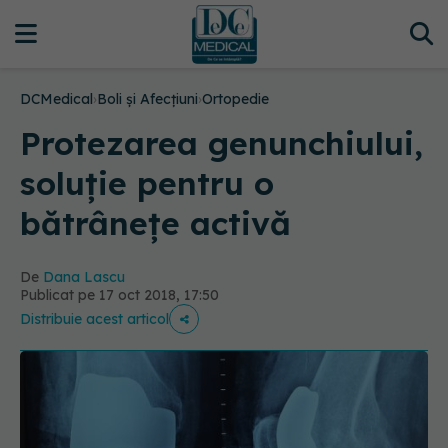
DCMedical
›
Boli și Afecțiuni
›
Ortopedie
Protezarea genunchiului,
soluție pentru o
bătrânețe activă
De
Dana Lascu
Publicat pe 17 oct 2018, 17:50
Distribuie acest articol