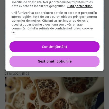
specific de acest site. Noi și partenerii noștri putem folosi
date exacte de localizare geografică.
Lista partenerilor.
Unii furnizori vă pot prelucra datele cu caracter personal în
interes legitim, față de care puteți obiecta prin gestionarea
opțiunilor de mai jos. Căutați un link în partea de jos a
acestei pagini pentru a gestiona sau a vă retrage
consimțământul în setările de confidențialitate și cookie-
uri.
Tratamentul care repară țesuturile și poate
inversa paralizia. Ce sunt moleculele dansatoare
Consimțământ
și cum vindecă leziunile măduvei spinării
28 iul 2024, 15:02
Gestionați opțiunile