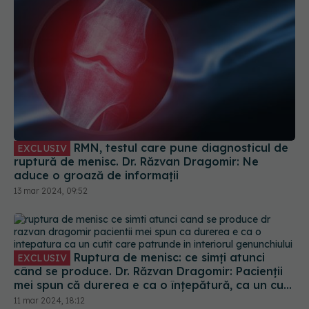
RMN, testul care pune diagnosticul de
EXCLUSIV
ruptură de menisc. Dr. Răzvan Dragomir: Ne
aduce o groază de informații
13 mar 2024, 09:52
Ruptura de menisc: ce simți atunci
EXCLUSIV
când se produce. Dr. Răzvan Dragomir: Pacienții
mei spun că durerea e ca o înțepătură, ca un cuțit
care pătrunde în interiorul genunchiului
11 mar 2024, 18:12
Cum să îți salvezi sănătatea de la statul pe scaun.