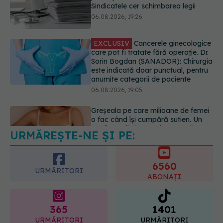
este indicată doar punctual, pentru
anumite categorii de paciente
06.08.2026, 19:05
Greșeala pe care milioane de femei
o fac când își cumpără sutien. Un
medic explică metoda corectă
06.08.2026, 18:08
URMĂREȘTE-NE ȘI PE:
EXCLUSIV
De ce unele paciente
cu cancer de col uterin nu mai ajung
la operație. Dr. Sorin Bogdan
6560
(SANADOR): Intervenția
URMĂRITORI
chirurgicală, doar în situații
ABONAȚI
particulare
06.08.2026, 20:45
365
1401
URMĂRITORI
URMĂRITORI
ARTICOLE SIMILARE