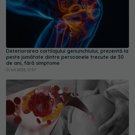
Deteriorarea cartilajului genunchiului, prezentă la
peste jumătate dintre persoanele trecute de 30
de ani, fără simptome
01 iun 2025, 17:07
Ruptura de menisc: când nu poate fi
EXCLUSIV
vindecată. Semnul dat de sângerare. Dr.