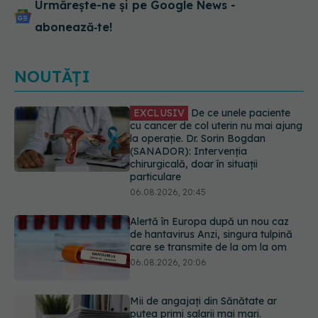
Urmărește-ne și pe Google News -
abonează‑te!
NOUTĂȚI
Alertă în Europa după un nou caz
de hantavirus Anzi, singura tulpină
care se transmite de la om la om
06.08.2026, 20:06
Mii de angajați din Sănătate ar
putea primi salarii mai mari.
Sindicatele cer schimbarea legii
06.08.2026, 19:26
EXCLUSIV
Cancerele ginecologice
care pot fi tratate fără operație. Dr.
Sorin Bogdan (SANADOR): Chirurgia