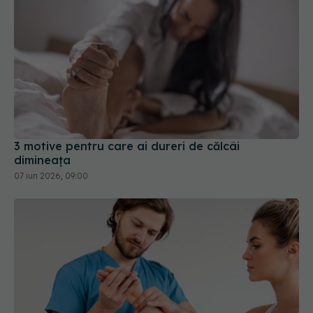
Îți pocnesc genunchii, degetele sau umerii?
Adevărul despre articulațiile care „scârțâie”
23 iul 2026, 10:40
Leziunile traumatice, semn timpuriu al demenței.
Cresc riscul de demență cu 20%
02 oct 2024, 13:28