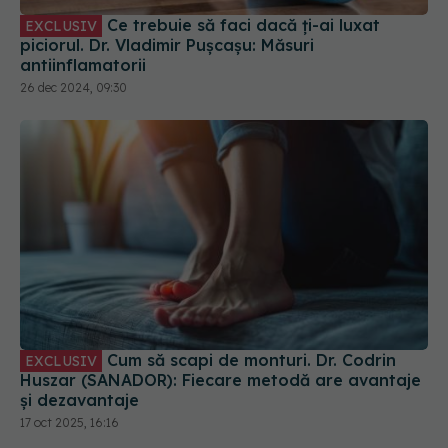
Cum să scapi de monturi. Dr. Codrin
EXCLUSIV
Huszar (SANADOR): Fiecare metodă are avantaje
și dezavantaje
17 oct 2025, 16:16
Dureri articulare la mâini și picioare: cele 6 trucuri
pe care să le încerci. Ingredientul care a redus
durerea după 12 săptămâni
06 feb 2024, 10:16