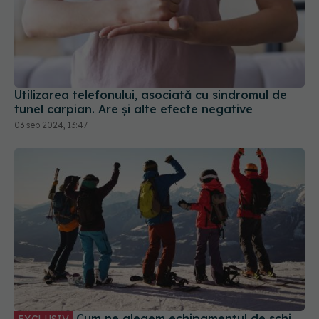
Cum ne alegem echipamentul de schi.
EXCLUSIV
Dr. Răzvan Dragomir (SANADOR): Esențial
02 feb 2026, 20:02
Entorsa de gleznă, mai periculoasă decât crezi!
Uite ce ți se poate întâmpla dacă nu mergi la