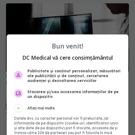
Bun venit!
De ce radiografiile pentru genunchi pot fi
DC Medical vă cere consimțământul
periculoase în diagnosticarea osteoartritei
31 aug 2025, 08:57
Publicitate și conținut personalizat, măsurători
ale publicității și de conținut, cercetarea
audienței și dezvoltarea serviciilor
Cele mai comune fracturi din sezonul
EXCLUSIV
rece. Dr. Vladimir Pușcașu: Se sprijină în palmă,
Stocarea și/sau accesarea informațiilor de pe
cade în mână. Are loc fractura
un dispozitiv
22 dec 2024, 10:22
Aflați mai multe
Datele dvs. cu caracter personal vor fi prelucrate, iar
informațiile de pe dispozitiv (cookie-uri, identificatori unici
și alte date de pe dispozitiv) pot fi stocate, accesate de și
trimise către 224 de parteneri sau pot fi folosite în mod