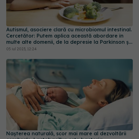
Autismul, asociere clară cu microbiomul intestinal.
Cercetător: Putem aplica această abordare în
multe alte domenii, de la depresie la Parkinson și
cancer
05 iul 2023, 12:24
Nașterea naturală, scor mai mare al dezvoltării
cerebrale. Lactobacillus este bacteria
responsabilă cu îmbunătățirea cogniției
19 iun 2023, 11:03