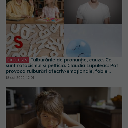
Tulburările de pronunție, cauze. Ce
EXCLUSIV
sunt rotacismul și pelticia. Claudia Lupuleac: Pot
provoca tulburări afectiv-emoţionale, fobie
socială și chiar depresie
18 oct 2022, 12:01