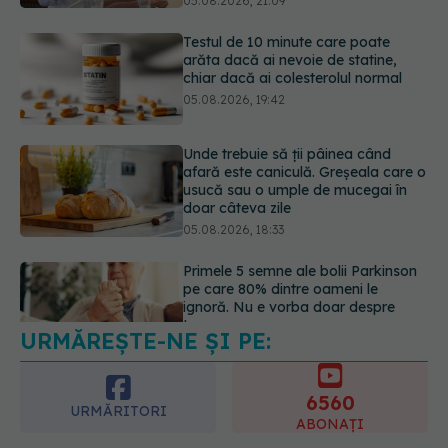
05.08.2026, 19:42
Unde trebuie să ții pâinea când
afară este caniculă. Greșeala care o
usucă sau o umple de mucegai în
doar câteva zile
05.08.2026, 18:33
Primele 5 semne ale bolii Parkinson
pe care 80% dintre oameni le
ignoră. Nu e vorba doar despre
tremor
05.08.2026, 17:31
URMĂREȘTE-NE ȘI PE:
Gabriela Cristea, manifest pentru
respect și acceptare: Corpul
fiecăruia spune o poveste
6560
05.08.2026, 21:23
URMĂRITORI
ABONAȚI
365
1401