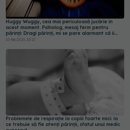
Huggy Wuggy, cea mai periculoasă jucărie în
acest moment. Psiholog, mesaj ferm pentru
părinți: Dragi părinți, mi se pare alarmant că îi
lăsați să se joace cu așa ceva. Mă înfioară
10 feb 2023, 20:27
Problemele de respirație la copiii foarte mici: la
ce trebuie să fie atenți părinții, sfatul unui medic
cunoscut
19 iul 2020, 10:45