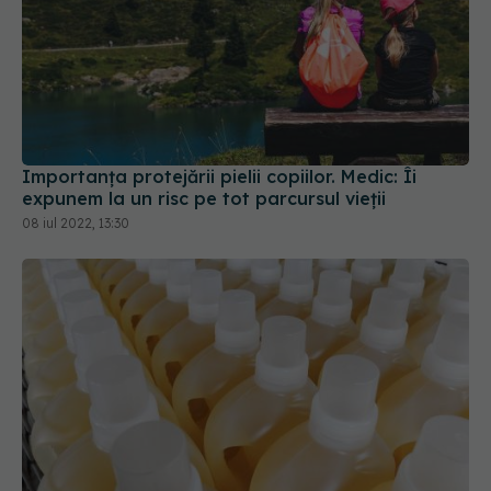
Importanța protejării pielii copiilor. Medic: Îi
expunem la un risc pe tot parcursul vieții
08 iul 2022, 13:30
Chimicalele folosite la curățenie, asociate cu
întârzieri de dezvoltare a limbajului la copii