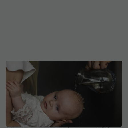
Adeverință pentru bebeluși că sunt apți să fie
botezați. Sandra Alexiu: Să le recomand să
schimbe preotul?