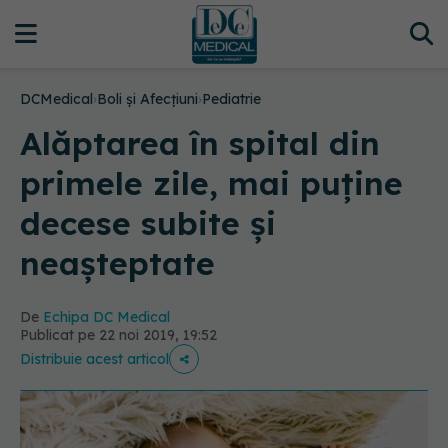
DCMedical
›
Boli și Afecțiuni
›
Pediatrie
Alăptarea în spital din
primele zile, mai puține
decese subite și
neașteptate
De
Echipa DC Medical
Publicat pe 22 noi 2019, 19:52
Distribuie acest articol