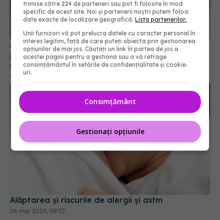
trimise către 224 de parteneri sau pot fi folosite în mod
specific de acest site. Noi și partenerii noștri putem folosi
De ce este important să speli hainele înainte de
date exacte de localizare geografică.
Lista partenerilor.
prima purtare. Dermatita, printre efectele
Unii furnizori vă pot prelucra datele cu caracter personal în
neplăcute
interes legitim, față de care puteți obiecta prin gestionarea
opțiunilor de mai jos. Căutați un link în partea de jos a
04 mai 2022, 16:54
acestei pagini pentru a gestiona sau a vă retrage
consimțământul în setările de confidențialitate și cookie-
uri.
Consimțământ
Gestionați opțiunile
Alăptarea și riscurile de alergii și astm
06 mar 2020, 09:07