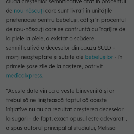
ciuda creșterilor semnificative atât în procentul
de
nou-născuți
care sunt livrați în unitățile
prietenoase pentru bebeluși, cât și în procentul
de nou-născuți care se confruntă cu îngrijire de
la piele la piele, a existat o scădere
semnificativă a deceselor din cauza SUID –
morți neașteptate și subite ale
bebelușilor
- în
primele șase zile de la naștere, potrivit
medicalxpress.
"Aceste date vin ca o veste binevenită și ar
trebui să ne liniștească faptul că aceste
inițiative nu au ca rezultat creșterea deceselor
la sugari - de fapt, exact opusul este adevărat",
a spus autorul principal al studiului, Melissa