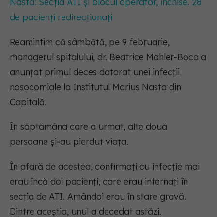
Nasta: Secția ATI și blocul operator, închise. 28
de pacienți redirecționați
Reamintim că sâmbătă, pe 9 februarie,
managerul spitalului, dr. Beatrice Mahler-Boca a
anunțat primul deces datorat unei infecții
nosocomiale la Institutul Marius Nasta din
Capitală.
În săptămâna care a urmat, alte două
persoane și-au pierdut viața.
În afară de acestea, confirmați cu infecție mai
erau încă doi pacienți, care erau internați în
secția de ATI. Amândoi erau în stare gravă.
Dintre aceștia, unul a decedat astăzi.