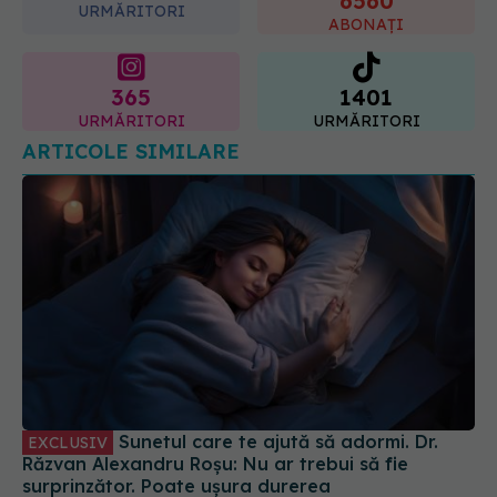
6560
URMĂRITORI
ABONAȚI
365
1401
URMĂRITORI
URMĂRITORI
ARTICOLE SIMILARE
Sunetul care te ajută să adormi. Dr.
EXCLUSIV
Răzvan Alexandru Roșu: Nu ar trebui să fie
surprinzător. Poate ușura durerea