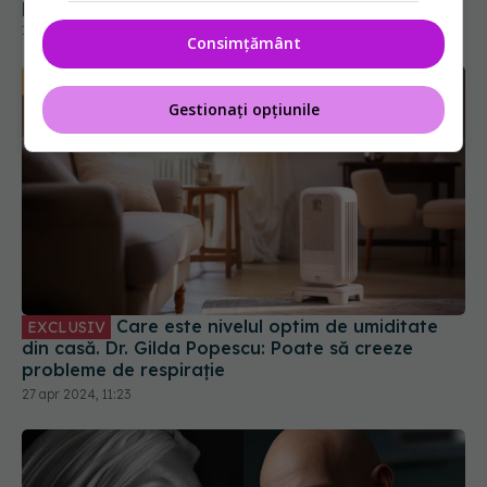
pulmonar. Alimentează tumorile
19 mar 2025, 08:47
Consimțământ
Gestionați opțiunile
Care este nivelul optim de umiditate
EXCLUSIV
din casă. Dr. Gilda Popescu: Poate să creeze
probleme de respirație
27 apr 2024, 11:23