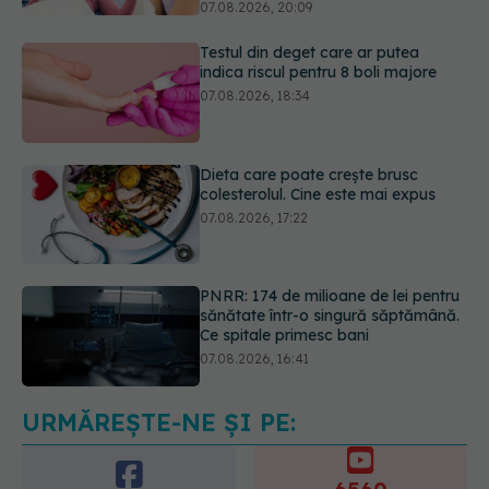
07.08.2026, 18:34
Dieta care poate crește brusc
colesterolul. Cine este mai expus
07.08.2026, 17:22
PNRR: 174 de milioane de lei pentru
sănătate într-o singură săptămână.
Ce spitale primesc bani
07.08.2026, 16:41
Ce spune culoarea ta preferată
despre vârsta pe care o ai. Care
este "codul cromatic" al generațiilor
07.08.2026, 21:29
URMĂREȘTE-NE ȘI PE: