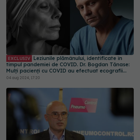
Leziunile plămânului, identificate în
EXCLUSIV
timpul pandemiei de COVID. Dr. Bogdan Tănase:
Mulți pacienți cu COVID au efectuat ecografii
toracice. Au fost diagnosticați diverși noduli
04 aug 2024, 17:20
pulmonari sau tumori