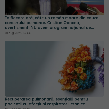
În fiecare oră, câte un român moare din cauza
cancerului pulmonar. Cristian Oancea,
avertisment: NU avem program național de
screening
01 aug 2025, 13:44
Recuperarea pulmonară, esențială pentru
pacienții cu afecțiuni respiratorii cronice