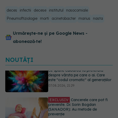
deces
infectii
decese
institutul
nosocomiale
Pneumoftiziologie
morti
acinetobacter
marius
nasta
Urmărește-ne și pe Google News -
abonează‑te!
NOUTĂȚI
EXCLUSIV
Cancerele care pot fi
prevenite. Dr. Sorin Bogdan
(SANADOR): Au metode de
prevenție
07.08.2026, 20:09
Testul din deget care ar putea
indica riscul pentru 8 boli majore