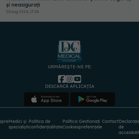
și neasigurați
03 aug 2024, 17:28
URMĂREȘTE-NE PE:
DESCARCĂ APLICAȚIA
spre
Medici și
Politica de
Politica
Gestionați
Contact
Declarați
specialiști
confidențialitate
Cookies
preferințele
de
accesibili