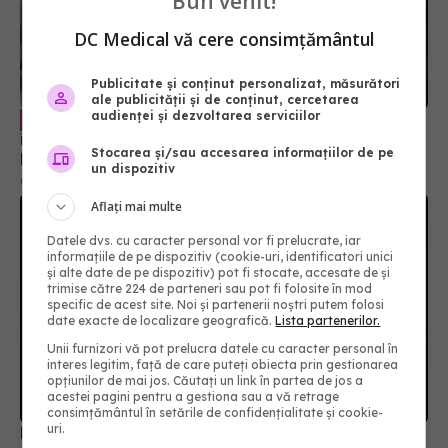
Bun venit!
DC Medical vă cere consimțământul
Publicitate și conținut personalizat, măsurători
ale publicității și de conținut, cercetarea
audienței și dezvoltarea serviciilor
Cancerul bronhopulmonar, tratament
EXCLUSIV
în stadiile incipiente. Dr. Michael Schenker:
Stocarea și/sau accesarea informațiilor de pe
Prognostic bun
un dispozitiv
03 aug 2024, 10:36
Aflați mai multe
Datele dvs. cu caracter personal vor fi prelucrate, iar
informațiile de pe dispozitiv (cookie-uri, identificatori unici
și alte date de pe dispozitiv) pot fi stocate, accesate de și
trimise către 224 de parteneri sau pot fi folosite în mod
specific de acest site. Noi și partenerii noștri putem folosi
date exacte de localizare geografică.
Lista partenerilor.
Unii furnizori vă pot prelucra datele cu caracter personal în
interes legitim, față de care puteți obiecta prin gestionarea
opțiunilor de mai jos. Căutați un link în partea de jos a
acestei pagini pentru a gestiona sau a vă retrage
consimțământul în setările de confidențialitate și cookie-
uri.
Dieta care favorizează dezvoltarea cancerului