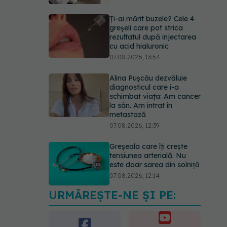
Ți-ai mărit buzele? Cele 4
greșeli care pot strica
rezultatul după injectarea
cu acid hialuronic
07.08.2026, 13:54
Alina Pușcău dezvăluie
diagnosticul care i-a
schimbat viața: Am cancer
la sân. Am intrat în
metastază
07.08.2026, 12:39
Greșeala care îți crește
tensiunea arterială. Nu
este doar sarea din solniță
07.08.2026, 12:14
URMĂREȘTE-NE ȘI PE:
PNRR: 174 de milioane de
lei pentru sănătate într-o
singură săptămână. Ce