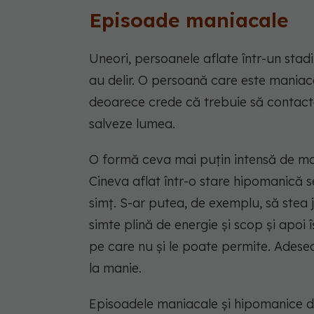
Episoade maniacale
Uneori, persoanele aflate într-un stad
au delir. O persoană care este maniac
deoarece crede că trebuie să contacte
salveze lumea.
O formă ceva mai puțin intensă de m
Cineva aflat într-o stare hipomanică s
simț. S-ar putea, de exemplu, să ste
simte plină de energie și scop și apoi
pe care nu și le poate permite. Adesea
la manie.
Episoadele maniacale și hipomanice du