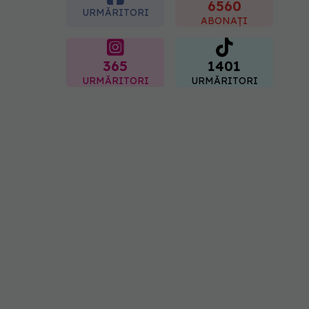
spitale primesc bani
6560
URMĂRITORI
07.08.2026, 16:41
ABONAȚI
365
1401
URMĂRITORI
URMĂRITORI