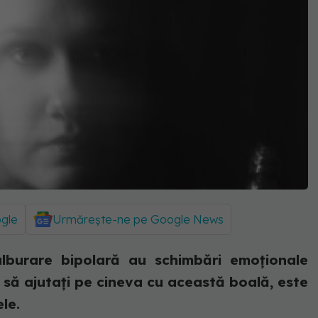
ogle
Urmărește-ne pe Google News
lburare bipolară au schimbări emoționale
m să ajutați pe cineva cu această boală, este
le.