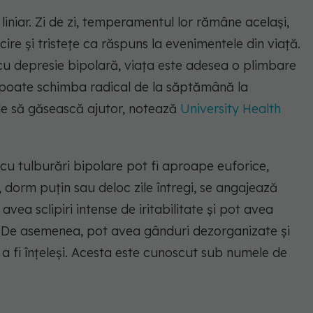
 liniar. Zi de zi, temperamentul lor rămâne același,
ire și tristețe ca răspuns la evenimentele din viață.
u depresie bipolară, viața este adesea o plimbare
 se poate schimba radical de la săptămână la
e să găsească ajutor, notează
University Health
 cu tulburări bipolare pot fi aproape euforice,
te, dorm puțin sau deloc zile întregi, se angajează
ea sclipiri intense de iritabilitate și pot avea
i. De asemenea, pot avea gânduri dezorganizate și
 fi înțeleși. Acesta este cunoscut sub numele de