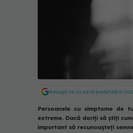
Adaugă-ne ca sursă preferată în Go
Persoanele cu simptome de tu
extreme. Dacă doriți să știți cu
important să recunoașteți semne