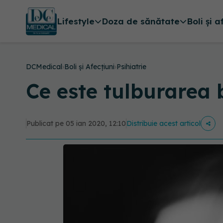
Lifestyle
Doza de sănătate
Boli și a
DCMedical
›
Boli și Afecțiuni
›
Psihiatrie
Ce este tulburarea
Publicat pe 05 ian 2020, 12:10
Distribuie acest articol