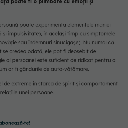
iața poate fi o plimbare cu emoții și
persoană poate experimenta elementele maniei
că și impulsivitate), în același timp cu simptomele
 vinovăție sau îndemnuri sinucigașe). Nu numai că
 se credea odată, ele pot fi deosebit de
ie al persoanei este suficient de ridicat pentru a
um ar fi gândurile de auto-vătămare.
el de extreme în starea de spirit și comportament
elațiile unei persoane.
abonează‑te!