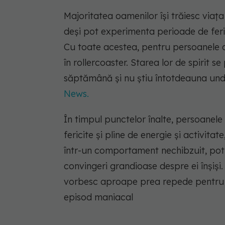
Majoritatea oamenilor își trăiesc viața
deși pot experimenta perioade de feric
Cu toate acestea, pentru persoanele c
în rollercoaster. Starea lor de spirit
săptămână și nu știu întotdeauna und
News.
În timpul punctelor înalte, persoanele
fericite și pline de energie și activita
într-un comportament nechibzuit, pot av
convingeri grandioase despre ei înșiș
vorbesc aproape prea repede pentru a
episod maniacal