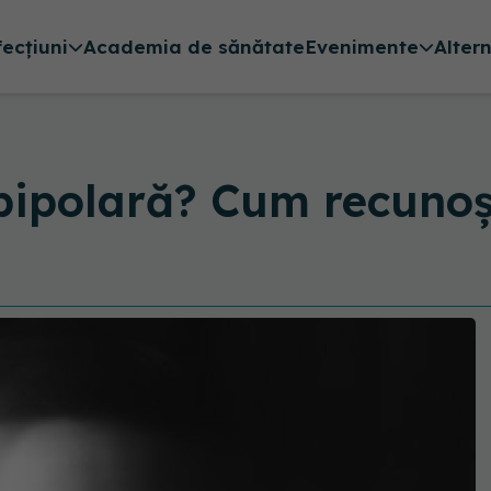
fecțiuni
Academia de sănătate
Evenimente
Alter
 bipolară? Cum recunoș