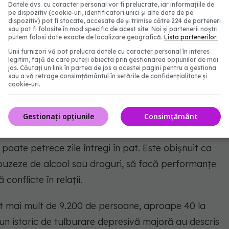
Datele dvs. cu caracter personal vor fi prelucrate, iar informațiile de
ome depresive majore pot avea de fapt o formă
pe dispozitiv (cookie-uri, identificatori unici și alte date de pe
dispozitiv) pot fi stocate, accesate de și trimise către 224 de parteneri
sau pot fi folosite în mod specific de acest site. Noi și partenerii noștri
putem folosi date exacte de localizare geografică.
Lista partenerilor.
Unii furnizori vă pot prelucra datele cu caracter personal în interes
legitim, față de care puteți obiecta prin gestionarea opțiunilor de mai
olară?
jos. Căutați un link în partea de jos a acestei pagini pentru a gestiona
sau a vă retrage consimțământul în setările de confidențialitate și
cookie-uri.
xte, nivelul energetic aproape frenetic și
ot copleși prietenii, membrii familiei și colegii,
Gestionați opțiunile
Consimțământ
i compromise. În timpul episoadelor depresive, o
oate petrece zile întregi în pat. Este obișnuit ca
buzeze de alcool sau droguri, să facă performanțe
conflicte în relații.
cat mai mult de 9.200 de persoane, aproape 40 la
un istoric de tulburare depresivă majoră au descris