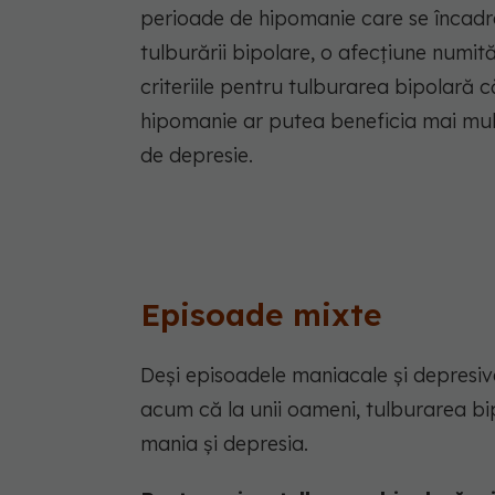
perioade de hipomanie care se încadre
tulburării bipolare, o afecțiune numi
criteriile pentru tulburarea bipolară că
hipomanie ar putea beneficia mai mul
de depresie.
Episoade mixte
Deși episoadele maniacale și depresive
acum că la unii oameni, tulburarea bi
mania și depresia.