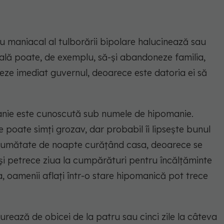
iu maniacal al tulborării bipolare halucinează sau
ală poate, de exemplu, să-și abandoneze familia,
ze imediat guvernul, deoarece este datoria ei să
anie este cunoscută sub numele de hipomanie.
e poate simți grozav, dar probabil îi lipsește bunul
a jumătate de noapte curățând casa, deoarece se
 își petrece ziua la cumpărături pentru încălțăminte
, oamenii aflați într-o stare hipomanică pot trece
rează de obicei de la patru sau cinci zile la câteva