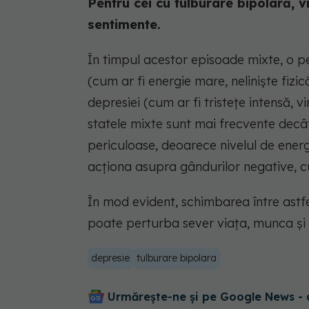
Pentru cei cu tulburare bipolară, v
sentimente.
În timpul acestor episoade mixte, o 
(cum ar fi energie mare, neliniște fizi
depresiei (cum ar fi tristețe intensă,
statele mixte sunt mai frecvente decât
periculoase, deoarece nivelul de energ
acționa asupra gândurilor negative, c
În mod evident, schimbarea între astf
poate perturba sever viața, munca și r
depresie
tulburare bipolara
Urmărește-ne și pe Google News - 