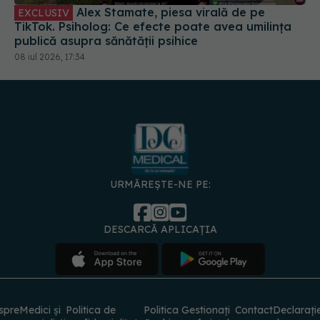
Alex Stamate, piesa virală de pe
EXCLUSIV
TikTok. Psiholog: Ce efecte poate avea umilința
publică asupra sănătății psihice
08 iul 2026, 17:34
URMĂREȘTE-NE PE:
DESCARCĂ APLICAȚIA
spre
Medici și
Politica de
Politica
Gestionați
Contact
Declarați