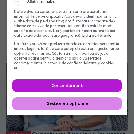
Aflați mai multe
Datele dvs. cu caracter personal vor fi prelucrate, iar
informațiile de pe dispozitiv (cookie-uri, identificatori unici
și alte date de pe dispozitiv) pot fi stocate, accesate de și
trimise către 224 de parteneri sau pot fi folosite în mod
specific de acest site. Noi și partenerii noștri putem folosi
date exacte de localizare geografică.
Lista partenerilor.
Unii furnizori vă pot prelucra datele cu caracter personal în
interes legitim, față de care puteți obiecta prin gestionarea
opțiunilor de mai jos. Căutați un link în partea de jos a
acestei pagini pentru a gestiona sau a vă retrage
consimțământul în setările de confidențialitate și cookie-
uri.
Consimțământ
Gestionați opțiunile
Greșeala uriașă pe care o fac românii