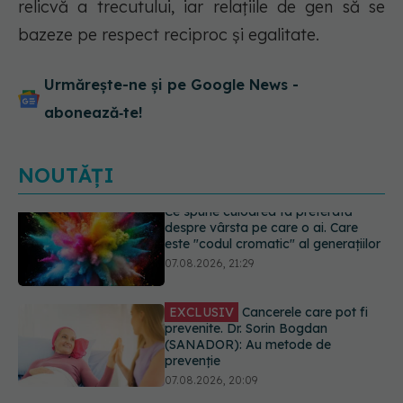
relicvă a trecutului, iar relațiile de gen să se
bazeze pe respect reciproc și egalitate.
Urmărește-ne și pe Google News -
abonează‑te!
NOUTĂȚI
EXCLUSIV
Cancerele care pot fi
prevenite. Dr. Sorin Bogdan
(SANADOR): Au metode de
prevenție
07.08.2026, 20:09
Testul din deget care ar putea
indica riscul pentru 8 boli majore
07.08.2026, 18:34