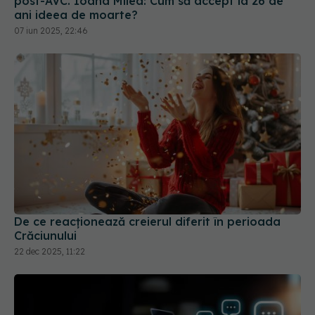
post-AVC. Ioana Milea: Cum să accept la 26 de
ani ideea de moarte?
07 iun 2025, 22:46
De ce reacționează creierul diferit în perioada
Crăciunului
22 dec 2025, 11:22