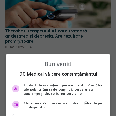
Therabot, terapeutul AI care tratează
anxietatea și depresia. Are rezultate
promițătoare
06 mai 2025, 10:45
Bun venit!
DC Medical vă cere consimțământul
Publicitate și conținut personalizat, măsurători
ale publicității și de conținut, cercetarea
audienței și dezvoltarea serviciilor
Stocarea și/sau accesarea informațiilor de pe
un dispozitiv