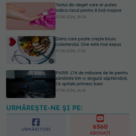
Dieta care poate crește brusc
colesterolul. Cine este mai expus
07.08.2026, 17:22
PNRR: 174 de milioane de lei pentru
sănătate într-o singură săptămână.
Ce spitale primesc bani
07.08.2026, 16:41
Ce spune culoarea ta preferată
despre vârsta pe care o ai. Care
este "codul cromatic" al generațiilor
07.08.2026, 21:29
URMĂREȘTE-NE ȘI PE:
6560
URMĂRITORI
ABONAȚI