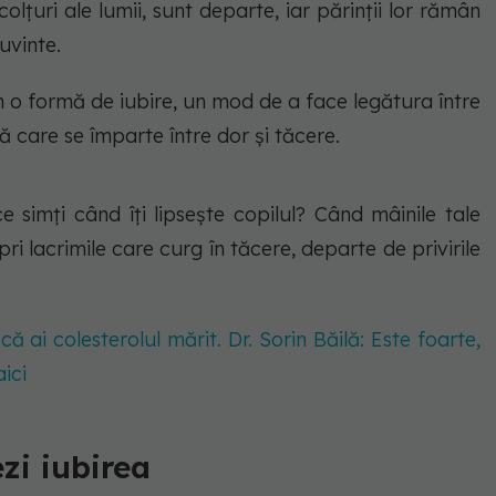
 colțuri ale lumii, sunt departe, iar părinții lor rămân
uvinte.
n o formă de iubire, un mod de a face legătura între
 care se împarte între dor și tăcere.
 simți când îți lipsește copilul? Când mâinile tale
ri lacrimile care curg în tăcere, departe de privirile
ă ai colesterolul mărit. Dr. Sorin Băilă: Este foarte,
ici
zi iubirea