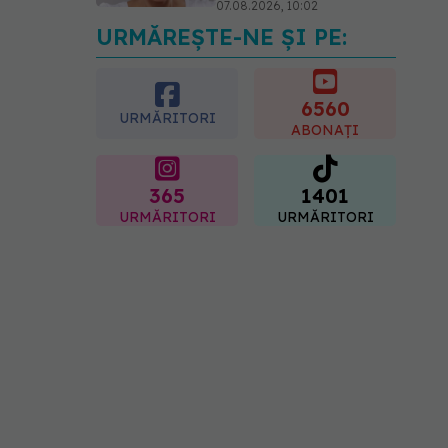
07.08.2026, 10:02
URMĂREȘTE-NE ȘI PE:
Alina Pușcău dezvăluie
diagnosticul care i-a
schimbat viața: Am cancer
la sân. Am intrat în
6560
URMĂRITORI
metastază
ABONAȚI
07.08.2026, 12:39
365
1401
URMĂRITORI
URMĂRITORI