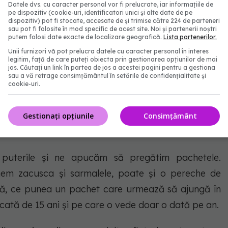
Datele dvs. cu caracter personal vor fi prelucrate, iar informațiile de
rte din sufletul nostru. În borcane, în cozonaci, în
pe dispozitiv (cookie-uri, identificatori unici și alte date de pe
dispozitiv) pot fi stocate, accesate de și trimise către 224 de parteneri
m dragostea noastră și dorința ca, măcar pentru o
sau pot fi folosite în mod specific de acest site. Noi și partenerii noștri
putem folosi date exacte de localizare geografică.
Lista partenerilor.
u e nevoie de cuvinte mari. E suficient să știe că îi
Unii furnizori vă pot prelucra datele cu caracter personal în interes
de departe ar fi, vor găsi mereu un loc care îi poartă
legitim, față de care puteți obiecta prin gestionarea opțiunilor de mai
jos. Căutați un link în partea de jos a acestei pagini pentru a gestiona
sau a vă retrage consimțământul în setările de confidențialitate și
cookie-uri.
i se scurg din mâini, dar nu putem să uităm niciodată
eparte, fiecare în colțul lui de lume, iar noi, rămași
Gestionați opțiunile
Consimțământ
ămas.
 puterile și ne apucăm să pregătim pachetele.
em zacusca și sarmalele, poate și o pereche de
ână, ce punea un pachet care urmează să ajungă în
lecată de 15 ani și pe care o vede doar o dată pe an.