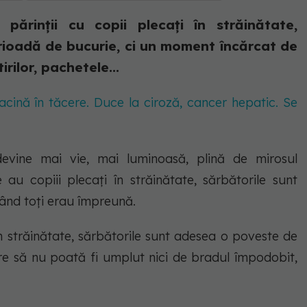
 părinții cu copii plecați în străinătate,
rioadă de bucurie, ci un moment încărcat de
rilor, pachetele...
acină în tăcere. Duce la ciroză, cancer hepatic. Se
evine mai vie, mai luminoasă, plină de mirosul
 au copiii plecați în străinătate, sărbătorile sunt
ând toți erau împreună.
în străinătate, sărbătorile sunt adesea o poveste de
re să nu poată fi umplut nici de bradul împodobit,