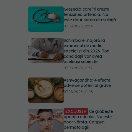
Greșeala care îți crește
tensiunea arterială. Nu
este doar sarea din solniță
07.08.2026, 12:14
Schimbare majoră la
examenul de medic
specialist din 2026. Toți
candidații vor avea
aceleași subiecte
07.08.2026, 11:52
Ashwagandha: 4 efecte
adverse potențial grave
07.08.2026, 11:03
EXCLUSIV
Ce grăbește
apariția ridurilor. Nu este
doar vârsta. Ce spun
dermatologii