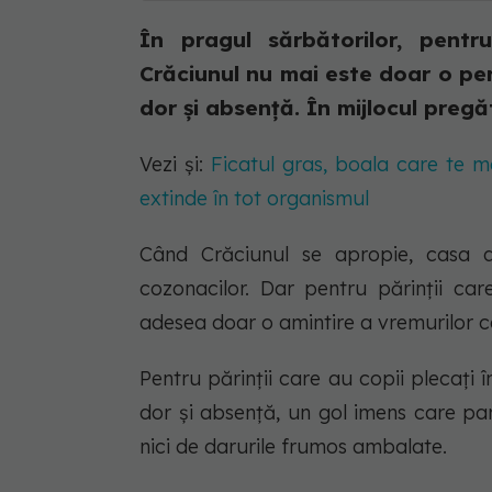
În pragul sărbătorilor, pentru
Crăciunul nu mai este doar o pe
dor și absență. În mijlocul pregăti
Vezi și:
Ficatul gras, boala care te m
extinde în tot organismul
Când Crăciunul se apropie, casa d
cozonacilor. Dar pentru părinții care
adesea doar o amintire a vremurilor c
Pentru părinții care au copii plecați 
dor și absență, un gol imens care pa
nici de darurile frumos ambalate.