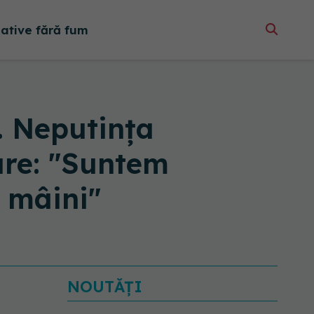
native fără fum
. Neputința
tare: "Suntem
n mâini"
NOUTĂȚI