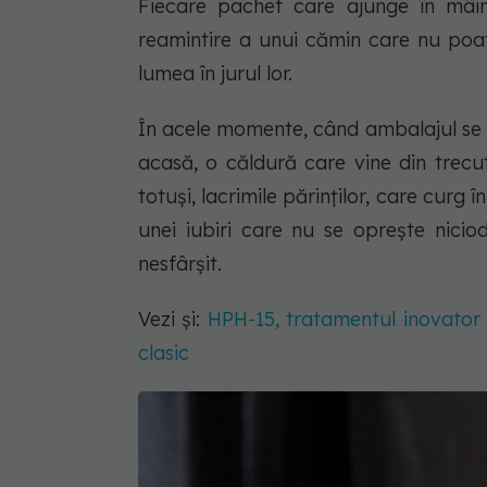
Fiecare pachet care ajunge în mâin
reamintire a unui cămin care nu poate
lumea în jurul lor.
În acele momente, când ambalajul se d
acasă, o căldură care vine din trecut
totuși, lacrimile părinților, care curg
unei iubiri care nu se oprește nicio
nesfârșit.
Vezi și:
HPH-15, tratamentul inovator
clasic