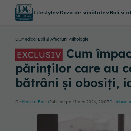
Lifestyle
Doza de sănătate
Boli și a
DCMedical
›
Boli și Afecțiuni
›
Psihologie
Cum împache
EXCLUSIV
părinților care au c
bătrâni și obosiți, i
De
Monika Baciu
Publicat pe 17 dec 2024, 20:07
Distribuie 