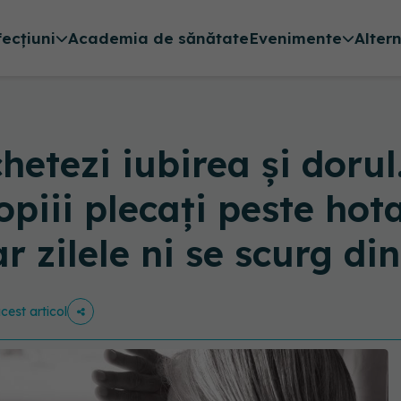
fecțiuni
Academia de sănătate
Evenimente
Alter
tezi iubirea și dorul
opiii plecați peste ho
ar zilele ni se scurg di
acest articol