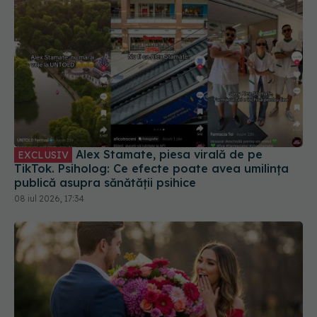
Alex Stamate, piesa virală de pe
EXCLUSIV
TikTok. Psiholog: Ce efecte poate avea umilința
publică asupra sănătății psihice
08 iul 2026, 17:34