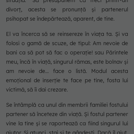
situația. ”Să presupunem că treci printr-un
divorț, acesta se pronunță și partenerul
psihopat se îndepărtează, aparent, de tine.
El va încerca să se reinsereze în viața ta. Și va
folosi o gamă de scuze, de tipul:
Am nevoie de
bani ca să pot să fac o operație!
sau
Părintele
meu, încă în viață, singurul rămas, este bolnav și
am nevoie de
... face o listă. Modul acesta
emoțional de inserție te face pe tine, fosta lui
victimă, să îi dai crezare.
Se întâmplă ca unul din membrii familiei fostului
partener să înceteze din viață. Și fostul partener
vine la tine și se raportează ca fiind singurul lui
ajutor. Și atunci, stai și te gândești. Dacă îl ajut,