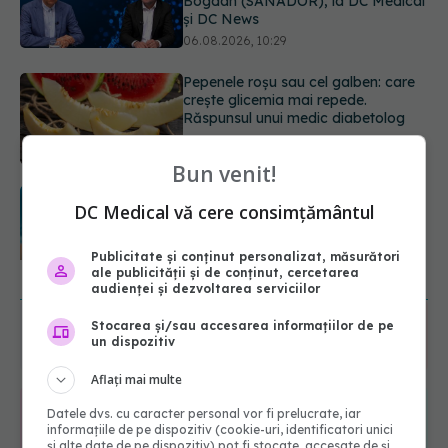
Răspunsul unui medic diabetolog
06.08.2026, 09:36
Adevărul despre tratamentul cu
doze mari de Vitamina D în cancerul
colorectal
06.08.2026, 08:06
Bun venit!
Trei lucruri pe care trebuie să le faci
DC Medical vă cere consimțământul
după 45 de ani ca să întârzii
demența cu până la 13 ani
06.08.2026, 13:03
Publicitate și conținut personalizat, măsurători
ale publicității și de conținut, cercetarea
URMĂREȘTE-NE ȘI PE:
audienței și dezvoltarea serviciilor
Stocarea și/sau accesarea informațiilor de pe
6560
un dispozitiv
URMĂRITORI
ABONAȚI
Aflați mai multe
Datele dvs. cu caracter personal vor fi prelucrate, iar
365
1401
informațiile de pe dispozitiv (cookie-uri, identificatori unici
și alte date de pe dispozitiv) pot fi stocate, accesate de și