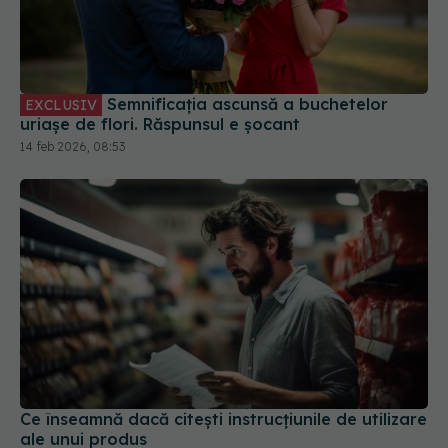
Semnificația ascunsă a buchetelor
EXCLUSIV
uriașe de flori. Răspunsul e șocant
14 feb 2026, 08:53
Ce înseamnă dacă citești instrucțiunile de utilizare
ale unui produs