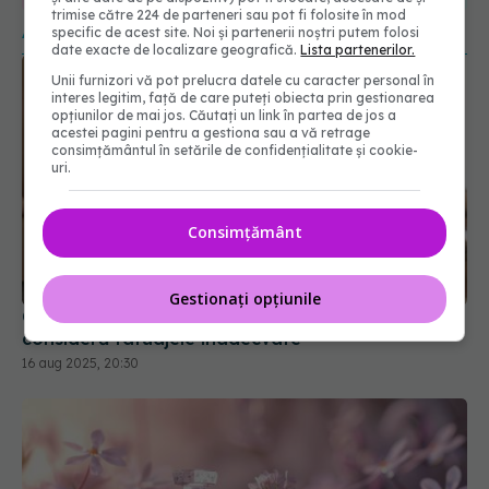
URMĂRITORI
URMĂRITORI
trimise către 224 de parteneri sau pot fi folosite în mod
ARTICOLE SIMILARE
specific de acest site. Noi și partenerii noștri putem folosi
date exacte de localizare geografică.
Lista partenerilor.
Unii furnizori vă pot prelucra datele cu caracter personal în
interes legitim, față de care puteți obiecta prin gestionarea
opțiunilor de mai jos. Căutați un link în partea de jos a
acestei pagini pentru a gestiona sau a vă retrage
consimțământul în setările de confidențialitate și cookie-
uri.
Consimțământ
Gestionați opțiunile
Ce spun tatuajele despre tine. De ce vârstnicii
consideră tatuajele inadecvate
16 aug 2025, 20:30