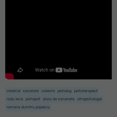
medical
sanatate
violenta
psiholog
psihoterapeut
radu leca
psihopat
doza de sananate
ultrapsihologie
ramona dumitru popescu