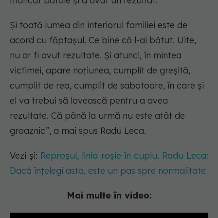
mâncat bătaie și a avut un rezultat.
Și toată lumea din interiorul familiei este de
acord cu făptașul.
Ce bine că l-ai bătut. Uite,
nu ar fi avut rezultate
. Și atunci, în mintea
victimei, apare noțiunea, cumplit de greșită,
cumplit de rea, cumplit de sabotoare, în care și
el va trebui să lovească pentru a avea
rezultate. Că până la urmă nu este atât de
groaznic”, a mai spus Radu Leca.
Vezi și:
Reproșul, linia roșie în cuplu. Radu Leca:
Dacă înțelegi asta, este un pas spre normalitate
Mai multe în video: