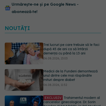
Urmărește-ne și pe Google News -
abonează‑te!
NOUTĂȚI
Medicii de la Fundeni demontează
unul dintre cele mai răspândite
mituri despre diabet
06.08.2026, 11:52
EXCLUSIV
Tratamentul modern al
cancerelor ginecologice. Dr. Sorin
Bogdan (SANADOR), la DC Medical
și DC News
06.08.2026, 10:29
Pepenele roșu sau cel galben: care
crește glicemia mai repede.