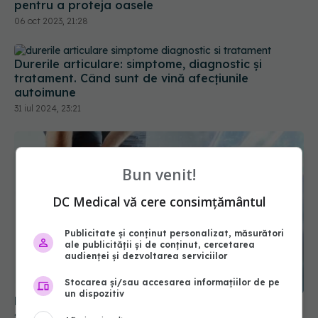
Durerile articulare: simptome, diagnostic și
tratament. Când sunt de vină afecțiunile
autoimune
31 iul 2024, 23:21
Bun venit!
DC Medical vă cere consimțământul
Publicitate și conținut personalizat, măsurători
ale publicității și de conținut, cercetarea
audienței și dezvoltarea serviciilor
Durerea cronică de genunchi. Care sunt cauzele
și ce poți să faci să o previi
Stocarea și/sau accesarea informațiilor de pe
un dispozitiv
11 oct 2023, 16:06