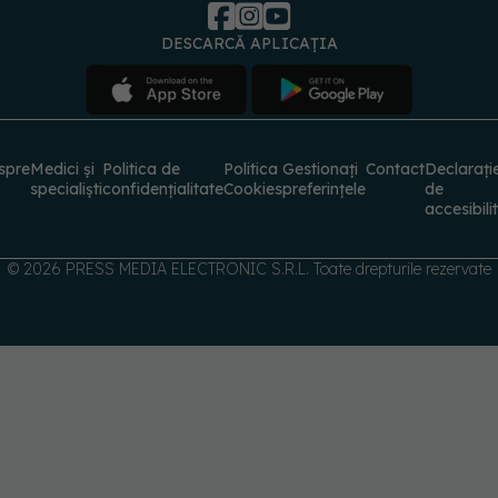
spre
Medici și
Politica de
Politica
Gestionați
Contact
Declarați
specialiști
confidențialitate
Cookies
preferințele
de
accesibili
© 2026 PRESS MEDIA ELECTRONIC S.R.L. Toate drepturile rezervate