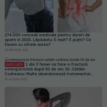
274.000 concedii medicale pentru dureri de
spate în 2023. Lăpădatu: E mult? E puțin? Ce
facem cu cifrele astea?
14 feb 2024, 21:11
1 din 3 femei va face o fractură
EXCLUSIV
osteoporotică după 50 de ani. Dr. Cătălin
Codreanu: Multe abandonează tratamentul
pentru că este o boală care nu doare
15 iul 2024, 15:51