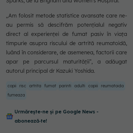
Sparks, de la Brigham and Women’s Hospital.
„Am folosit metode statistice avansate care ne-
au permis să descifrăm potențialul negativ
direct al experienței de fumat pasiv în viața
timpurie asupra riscului de artrită reumatoidă,
luând în considerare, de asemenea, factorii care
apar pe parcursul maturității”, a adăugat
autorul principal dr Kazuki Yoshida.
copii
risc
artrita
fumat
parinti
adulti
copiii
reumatoida
fumeaza
Urmărește-ne și pe Google News -
abonează‑te!