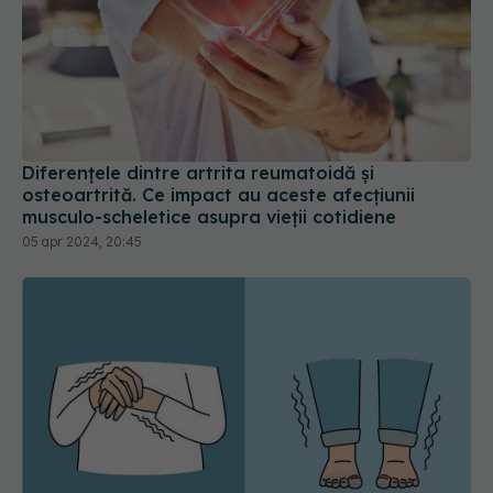
Diferențele dintre artrita reumatoidă și
osteoartrită. Ce impact au aceste afecțiunii
musculo-scheletice asupra vieții cotidiene
05 apr 2024, 20:45
Ai degetele mereu reci? Semnalul discret pe care