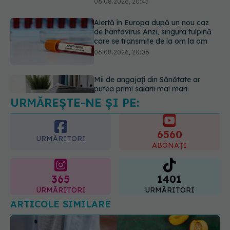
Mii de angajați din Sănătate ar
putea primi salarii mai mari.
Sindicatele cer schimbarea legii
06.08.2026, 19:26
URMĂREȘTE-NE ȘI PE:
Alergia la ambrozie: 4 lucruri
esențiale despre simptome,
prevenție și tratament, explicate de
6560
dr. Tudor Ciuhodaru
URMĂRITORI
ABONAȚI
07.08.2026, 08:21
365
1401
URMĂRITORI
URMĂRITORI
ARTICOLE SIMILARE