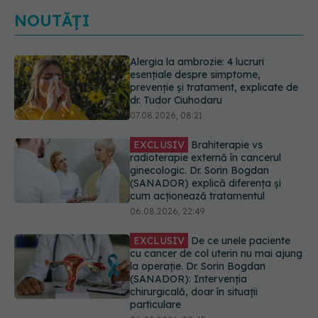
NOUTĂȚI
EXCLUSIV
Brahiterapie vs
radioterapie externă în cancerul
ginecologic. Dr. Sorin Bogdan
(SANADOR) explică diferența și
cum acționează tratamentul
06.08.2026, 22:49
EXCLUSIV
De ce unele paciente
cu cancer de col uterin nu mai ajung
la operație. Dr. Sorin Bogdan
(SANADOR): Intervenția
chirurgicală, doar în situații
particulare
06.08.2026, 20:45
Alertă în Europa după un nou caz
de hantavirus Anzi, singura tulpină
care se transmite de la om la om
06.08.2026, 20:06