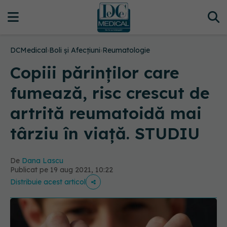
DCMedical
›
Boli și Afecțiuni
›
Reumatologie
Copiii părinților care
fumează, risc crescut de
artrită reumatoidă mai
târziu în viață. STUDIU
De
Dana Lascu
Publicat pe 19 aug 2021, 10:22
Distribuie acest articol