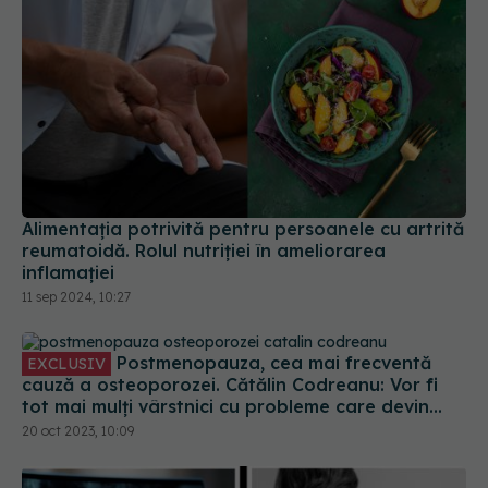
Alimentația potrivită pentru persoanele cu artrită
reumatoidă. Rolul nutriției în ameliorarea
inflamației
11 sep 2024, 10:27
Postmenopauza, cea mai frecventă
EXCLUSIV
cauză a osteoporozei. Cătălin Codreanu: Vor fi
tot mai mulți vârstnici cu probleme care devin
dependenți de persoane tinere și active
20 oct 2023, 10:09