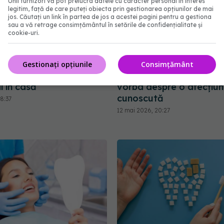
Unii furnizori vă pot prelucra datele cu caracter personal în interes
legitim, față de care puteți obiecta prin gestionarea opțiunilor de mai
jos. Căutați un link în partea de jos a acestei pagini pentru a gestiona
sau a vă retrage consimțământul în setările de confidențialitate și
cookie-uri.
 naturiste să tratezi
Îți trosnește maxilarul? Î
Gestionați opțiunile
Consimțământ
e dinți peste noapte.
scrâșnești dinții? Ar pute
ai în casă
vorba despre o afecțiun
cunoscută
8:37
12 mai 2026, 20:27