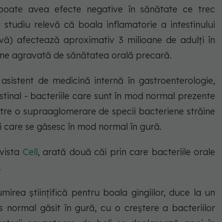
poate avea efecte negative în sănătate ce trec
studiu relevă că boala inflamatorie a intestinului
tivă) afectează aproximativ 3 milioane de adulți în
une agravată de sănătatea orală precară.
sistent de medicină internă în gastroenterologie,
stinal - bacteriile care sunt în mod normal prezente
între o supraaglomerare de specii bacteriene străine
ii care se găsesc în mod normal în gură.
evista
Cell
, arată două căi prin care bacteriile orale
.
mirea științifică pentru boala gingiilor, duce la un
s normal găsit în gură, cu o creștere a bacteriilor