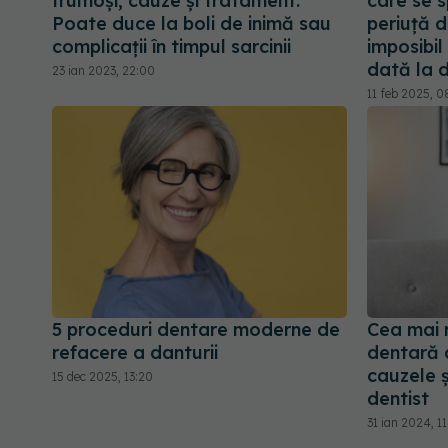
frumoși, cauze și tratament.
care se s
Poate duce la boli de inimă sau
periuţă d
complicații în timpul sarcinii
imposibil
dată la d
23 ian 2023, 22:00
11 feb 2025, 0
5 proceduri dentare moderne de
Cea mai 
refacere a danturii
dentară 
cauzele ș
15 dec 2025, 13:20
dentist
31 ian 2024, 1