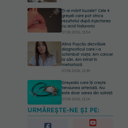
Ți-ai mărit buzele? Cele 4
greșeli care pot strica
rezultatul după injectarea
cu acid hialuronic
07.08.2026, 13:54
Alina Pușcău dezvăluie
diagnosticul care i-a
schimbat viața: Am cancer
la sân. Am intrat în
metastază
07.08.2026, 12:39
Greșeala care îți crește
tensiunea arterială. Nu
este doar sarea din solniță
07.08.2026, 12:14
URMĂREȘTE-NE ȘI PE:
PNRR: 174 de milioane de
lei pentru sănătate într-o
singură săptămână. Ce