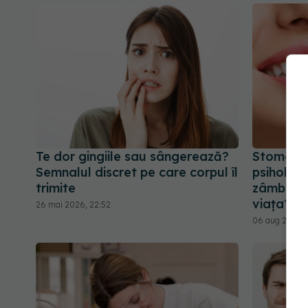
Te dor gingiile sau sângerează?
Stomatol
Semnalul discret pe care corpul îl
psiholog
trimite
zâmbet f
viața?
26 mai 2026, 22:52
06 aug 2025, 