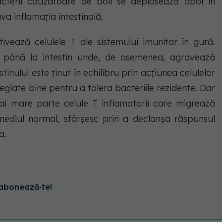
acterii cauzatoare de boli se deplasează apoi în
va inflamația intestinală.
ivează celulele T ale sistemului imunitar în gură.
sc până la intestin unde, de asemenea, agravează
tinului este ținut în echilibru prin acțiunea celulelor
reglate bine pentru a tolera bacteriile rezidente. Dar
ai mare parte celule T inflamatorii care migrează
 mediul normal, sfârșesc prin a declanșa răspunsul
a.
abonează‑te!