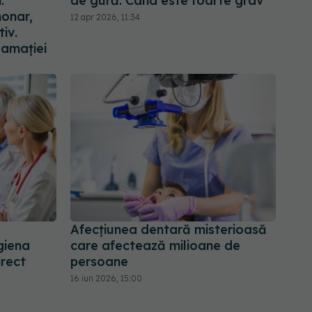
:
de gură. Când este foarte grav
onar,
12 apr 2026, 11:34
iv.
lamației
Afecțiunea dentară misterioasă
giena
care afectează milioane de
irect
persoane
16 iun 2026, 15:00