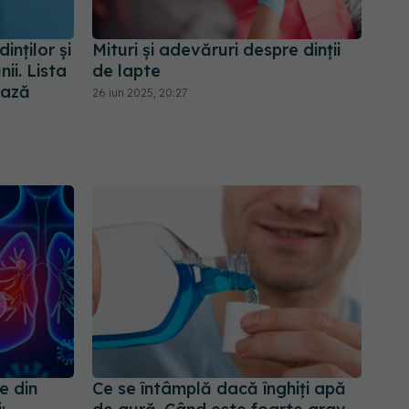
inților și
Mituri și adevăruri despre dinții
ii. Lista
de lapte
ează
26 iun 2025, 20:27
e din
Ce se întâmplă dacă înghiți apă