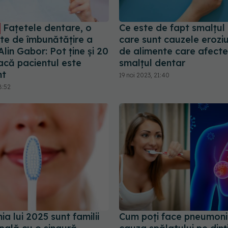
Fațetele dentare, o
Ce este de fapt smalțul d
te de îmbunătățire a
care sunt cauzele eroziun
 Alin Gabor: Pot ține și 20
de alimente care afect
acă pacientul este
smalțul dentar
nt
19 noi 2023, 21:40
8:52
a lui 2025 sunt familii
Cum poți face pneumoni