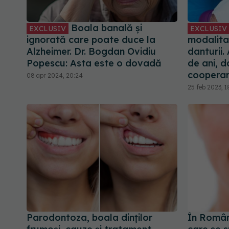
Boala banală și
EXCLUSIV
EXCLUSIV
ignorată care poate duce la
modalita
Alzheimer. Dr. Bogdan Ovidiu
danturii.
Popescu: Asta este o dovadă
de ani, d
coopera
08 apr 2024, 20:24
25 feb 2023, 1
Parodontoza, boala dinților
În Români