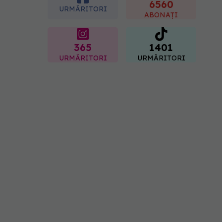
spitale primesc bani
6560
URMĂRITORI
07.08.2026, 16:41
ABONAȚI
365
1401
URMĂRITORI
URMĂRITORI