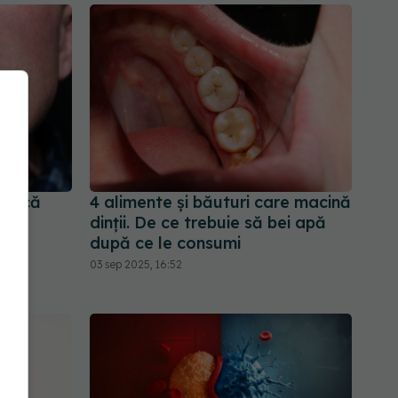
i dacă
4 alimente și băuturi care macină
i de
dinții. De ce trebuie să bei apă
are
după ce le consumi
03 sep 2025, 16:52