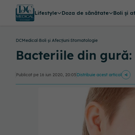
Lifestyle
Doza de sănătate
Boli și a
DCMedical
›
Boli și Afecțiuni
›
Stomatologie
Bacteriile din gură:
Publicat pe 16 iun 2020, 20:05
Distribuie acest articol