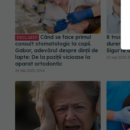
Când se face primul
8 trucuri
EXCLUSIV
consult stomatologic la copii.
durerea d
Gabor, adevărul despre dinții de
Sigur le 
lapte: De la poziții vicioase la
22 sep 2023, 0
aparat ortodontic
26 feb 2023, 13:54