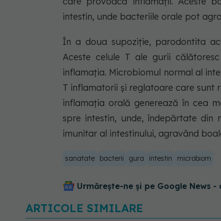
care provoacă inflamații. Aceste b
intestin, unde bacteriile orale pot agra
În a doua supoziție, parodontita act
Aceste celule T ale gurii călătore
inflamația. Microbiomul normal al intes
T inflamatorii și reglatoare care sunt 
inflamația orală generează în cea m
spre intestin, unde, îndepărtate din
imunitar al intestinului, agravând boal
sanatate
bacterii
gura
intestin
microbiom
Urmărește-ne și pe Google News - 
ARTICOLE SIMILARE