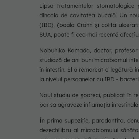
Lipsa tratamentelor stomatologice 
dincolo de cavitatea bucală. Un nou 
(IBD), (boala Crohn și colita ulcera
SUA, poate fi cea mai recentă afecți
Nobuhiko Kamada, doctor, profesor a
studiază de ani buni microbiomul inte
în intestin. El a remarcat o legătură 
la nivelul persoanelor cu IBD - bacter
Noul studiu de șoareci, publicat în r
par să agraveze inflamația intestinală
În prima supoziție, parodontita, denu
dezechilibru al microbiomului sănăto