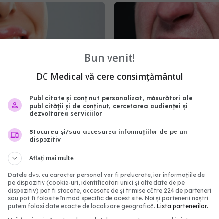
Bun venit!
DC Medical vă cere consimțământul
Publicitate și conținut personalizat, măsurători ale
publicității și de conținut, cercetarea audienței și
ogia estetică și
Cum să îți îngrijești dinți
dezvoltarea serviciilor
ia zâmbetului: Cum un
fumezi. Scapă de pete ș
Stocarea și/sau accesarea informațiilor de pe un
rumos îți poate schimba
respirația urăt mirosito
dispozitiv
12 feb 2024, 12:54
09:51
Aflați mai multe
Datele dvs. cu caracter personal vor fi prelucrate, iar informațiile de
pe dispozitiv (cookie-uri, identificatori unici și alte date de pe
dispozitiv) pot fi stocate, accesate de și trimise către 224 de parteneri
sau pot fi folosite în mod specific de acest site. Noi și partenerii noștri
putem folosi date exacte de localizare geografică.
Lista partenerilor.