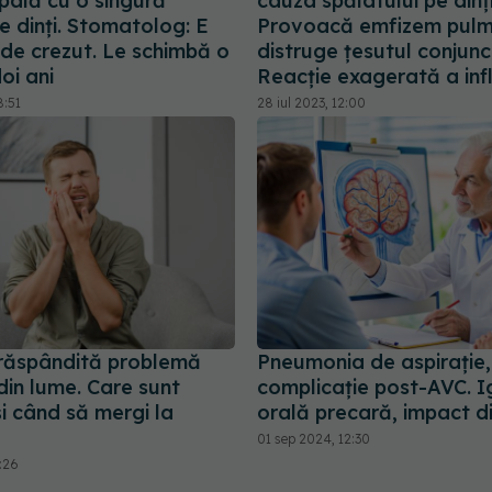
pală cu o singură
cauza spălatului pe dinți
e dinţi. Stomatolog: E
Provoacă emfizem pulm
 de crezut. Le schimbă o
distruge țesutul conjunct
oi ani
Reacție exagerată a inf
8:51
28 iul 2023, 12:00
răspândită problemă
Pneumonia de aspirație,
din lume. Care sunt
complicație post-AVC. I
i când să mergi la
orală precară, impact d
01 sep 2024, 12:30
1:26