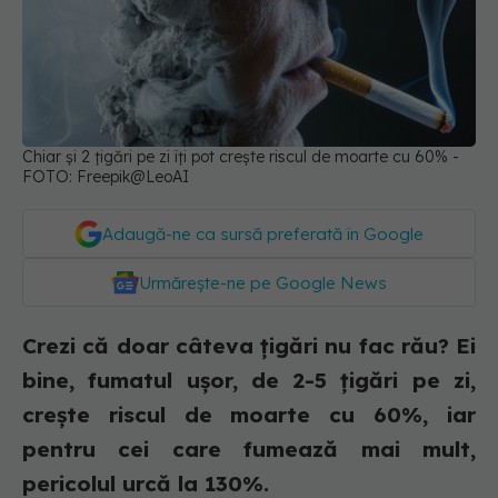
Chiar și 2 țigări pe zi îți pot crește riscul de moarte cu 60% -
FOTO: Freepik@LeoAI
Adaugă-ne ca sursă preferată în Google
Urmărește-ne pe Google News
Crezi că doar câteva țigări nu fac rău? Ei
bine, fumatul ușor, de 2-5 țigări pe zi,
crește riscul de moarte cu 60%, iar
pentru cei care fumează mai mult,
pericolul urcă la 130%.