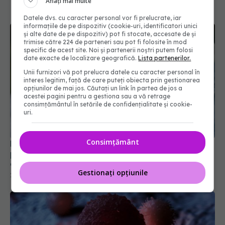
Aflați mai multe
Datele dvs. cu caracter personal vor fi prelucrate, iar
informațiile de pe dispozitiv (cookie-uri, identificatori unici
și alte date de pe dispozitiv) pot fi stocate, accesate de și
trimise către 224 de parteneri sau pot fi folosite în mod
specific de acest site. Noi și partenerii noștri putem folosi
date exacte de localizare geografică.
Lista partenerilor.
Unii furnizori vă pot prelucra datele cu caracter personal în
interes legitim, față de care puteți obiecta prin gestionarea
opțiunilor de mai jos. Căutați un link în partea de jos a
acestei pagini pentru a gestiona sau a vă retrage
consimțământul în setările de confidențialitate și cookie-
uri.
Legătura neașteptată dintre demența unui
partener și sănătatea celuilalt. Ce au descoperit
cercetătorii
Consimțământ
25 iul 2026, 20:00
Gestionați opțiunile