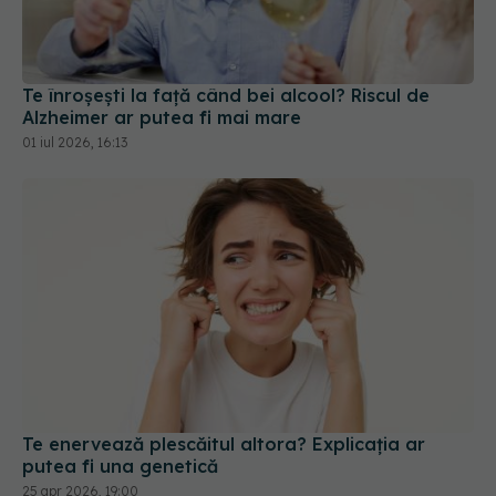
Te înroșești la față când bei alcool? Riscul de
Alzheimer ar putea fi mai mare
01 iul 2026, 16:13
Te enervează plescăitul altora? Explicația ar
putea fi una genetică
25 apr 2026, 19:00