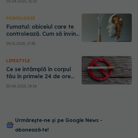
05.08.2025, 15:32
de nicotină
PSIHOLOGIE
Fumatul: obiceiul care te
controlează. Cum să învingi
dependența de nicotină
09.01.2025, 17:35
LIFESTYLE
Ce se întâmplă în corpul
tău în primele 24 de ore
după ce renunți la fumat
30.06.2025, 18:16
Urmărește-ne și pe Google News -
abonează‑te!