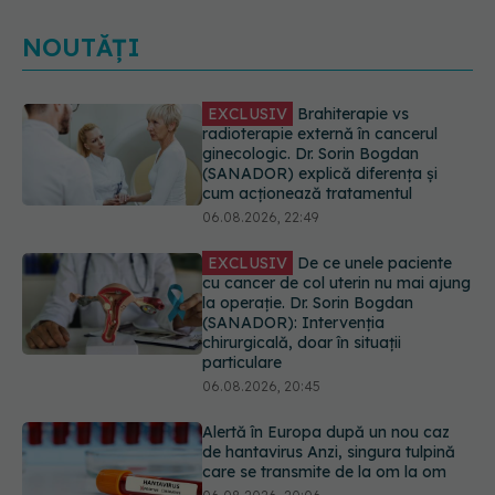
NOUTĂȚI
EXCLUSIV
De ce unele paciente
cu cancer de col uterin nu mai ajung
la operație. Dr. Sorin Bogdan
(SANADOR): Intervenția
chirurgicală, doar în situații
particulare
06.08.2026, 20:45
Alertă în Europa după un nou caz
de hantavirus Anzi, singura tulpină
care se transmite de la om la om
06.08.2026, 20:06
Mii de angajați din Sănătate ar
putea primi salarii mai mari.
Sindicatele cer schimbarea legii
06.08.2026, 19:26