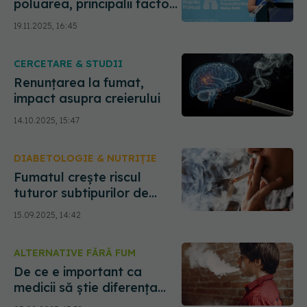
poluarea, principalii factori
de risc în BPOC la peste 50
19.11.2025, 16:45
de ani
CERCETARE & STUDII
Renunțarea la fumat,
impact asupra creierului
14.10.2025, 15:47
DIABETOLOGIE & NUTRIȚIE
Fumatul crește riscul
tuturor subtipurilor de
diabet de tip 2
15.09.2025, 14:42
ALTERNATIVE FĂRĂ FUM
De ce e important ca
medicii să știe diferența
dintre fumat și consumul