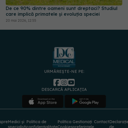
care implică primatele și evoluția speciei
20 mai 2026, 12:55
URMĂREȘTE-NE PE:
DESCARCĂ APLICAȚIA
spre
Medici și
Politica de
Politica
Gestionați
Contact
Declarați
specialiști
confidențialitate
Cookies
preferințele
de
accesibili