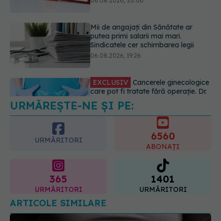
EXCLUSIV
Cancerele ginecologice
care pot fi tratate fără operație. Dr.
Sorin Bogdan (SANADOR): Chirurgia
este indicată doar punctual, pentru
anumite categorii de paciente
06.08.2026, 19:05
URMĂREȘTE-NE ȘI PE:
EXCLUSIV
Brahiterapie vs
radioterapie externă în cancerul
ginecologic. Dr. Sorin Bogdan
6560
(SANADOR) explică diferența și
URMĂRITORI
cum acționează tratamentul
ABONAȚI
06.08.2026, 22:49
365
1401
URMĂRITORI
URMĂRITORI
ARTICOLE SIMILARE