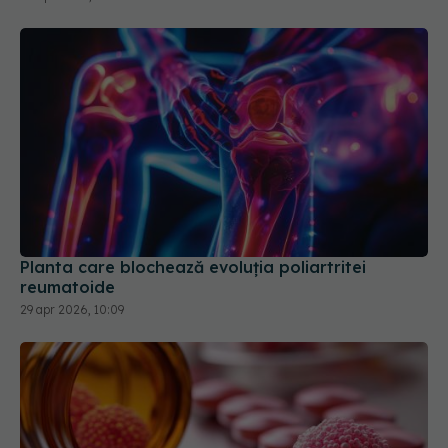
Planta care blochează evoluția poliartritei
reumatoide
29 apr 2026, 10:09