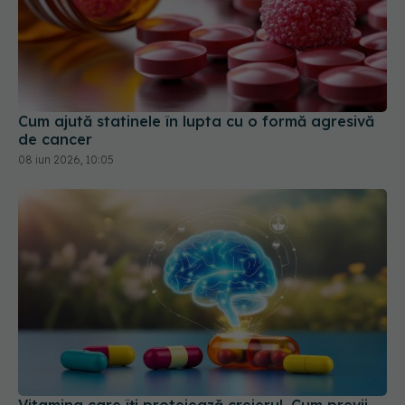
Cum ajută statinele în lupta cu o formă agresivă
de cancer
08 iun 2026, 10:05
Vitamina care îți protejează creierul. Cum previi
demența
02 apr 2026, 08:48