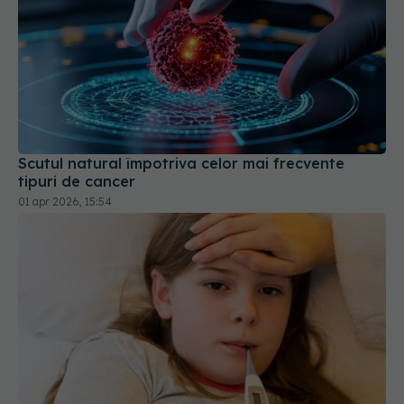
Scutul natural împotriva celor mai frecvente
tipuri de cancer
01 apr 2026, 15:54
Adio termometru? MIT a inventat o capsulă