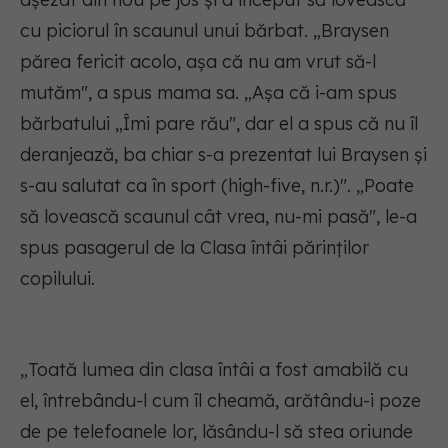
cu piciorul în scaunul unui bărbat. „Braysen
părea fericit acolo, așa că nu am vrut să-l
mutăm", a spus mama sa. „Așa că i-am spus
bărbatului „Îmi pare rău", dar el a spus că nu îl
deranjează, ba chiar s-a prezentat lui Braysen și
s-au salutat ca în sport (high-five, n.r.)". „Poate
să lovească scaunul cât vrea, nu-mi pasă", le-a
spus pasagerul de la Clasa întâi părinților
copilului.
„Toată lumea din clasa întâi a fost amabilă cu
el, întrebându-l cum îl cheamă, arătându-i poze
de pe telefoanele lor, lăsându-l să stea oriunde