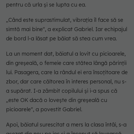
pentru că urla și se lupta cu ea.
„Când este suprastimulat, vibrația îl face să se
simtă mai bine", a explicat Gabriel. Iar echipajul
de bord l-a lăsat pe băiat să stea cum vrea.
La un moment dat, băiatul a lovit cu picioarele,
din greșeală, o femeie care stătea lângă părinții
lui. Pasagera, care la rândul ei era însoțitoare de
zbor, dar care căltorea în interes personal, nu s-
a supărat. I-a zâmbit copilului și i-a spus că
„este OK dacă o lovește din greșeală cu
picioarele", a povestit Gabriel.
Apoi, băiatul surescitat a mers la clasa întâi, s-a
așezat din nou pe jos și a început să lovească