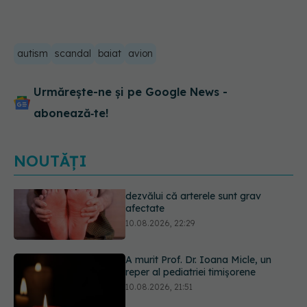
autism
scandal
baiat
avion
Urmărește-ne și pe Google News -
abonează‑te!
NOUTĂȚI
A murit Prof. Dr. Ioana Micle, un
reper al pediatriei timișorene
10.08.2026, 21:51
Doliu în medicina românească. A
murit medicul Doru Valentin Vasilie,