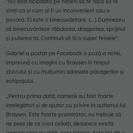
"Nu lăsa niciodată pe nimeni să te facă să te
simți ca și cum ai fi un inconvenient sau o
povară. El este o binecuvântare. (...) Dumnezeu
să binecuvânteze răbdarea, dragostea, sprijinul
și puterea ta. Continuă să fii o super femeie".
Gabriel a postat pe Facebook o poză a notei,
împreună cu imagini cu Braysen în timpul
zborului și cu mulțumiri adresate pasagerilor și
echipajului.
„Pentru prima dată, oamenii au fost foarte
înțelegători și de ajutor cu privire la autismul lui
Braysen. Este foarte promițător, nu trebuie să
ne pese de ce cred ceilalți, deoarece există
oameni care au grijă, care înțeleg. Asta îmi dă o