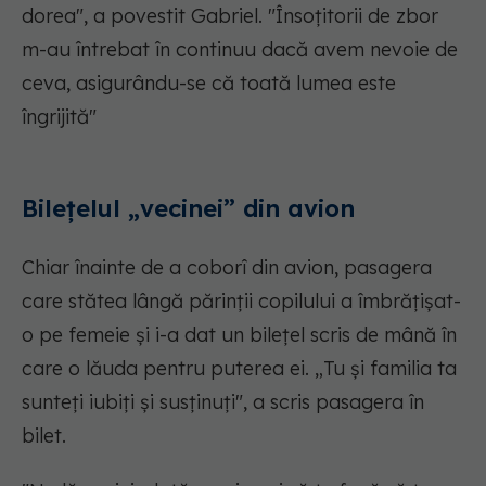
dorea", a povestit Gabriel. "Însoțitorii de zbor
m-au întrebat în continuu dacă avem nevoie de
ceva, asigurându-se că toată lumea este
îngrijită"
Bilețelul „vecinei” din avion
Chiar înainte de a coborî din avion, pasagera
care stătea lângă părinții copilului a îmbrățișat-
o pe femeie și i-a dat un bilețel scris de mână în
care o lăuda pentru puterea ei. „Tu și familia ta
sunteți iubiți și susținuți", a scris pasagera în
bilet.