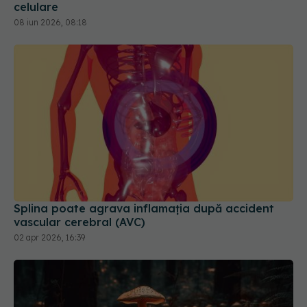
celulare
08 iun 2026, 08:18
Splina poate agrava inflamația după accident
vascular cerebral (AVC)
02 apr 2026, 16:39