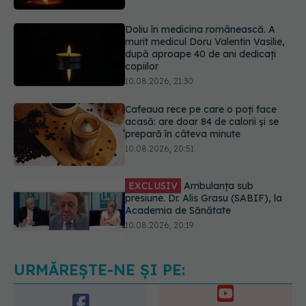
după aproape 40 de ani dedicați
copiilor
10.08.2026, 21:30
Cafeaua rece pe care o poți face
acasă: are doar 84 de calorii și se
prepară în câteva minute
10.08.2026, 20:51
EXCLUSIV
Ambulanța sub
presiune. Dr. Alis Grasu (SABIF), la
Academia de Sănătate
10.08.2026, 20:19
Semnul de pe picioare care poate
dezvălui că arterele sunt grav
afectate
10.08.2026, 22:29
URMĂREȘTE-NE ȘI PE: