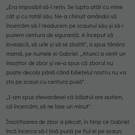
„Era imposibil să-l rețin. Se lupta atât cu mine
cât și cu tatăl său. Ne-a chinuit amândoi să
încercăm să-l readucem pe scaunul său și să-i
punem centura de siguranță. A început să
lovească, să urle și să se zbată", a spus tânăra
mamă, pe numele ei Gabriel. „Atunci a venit un
însoțitor de zbor și ne-a spus că zborul nu
poate decola până când băiețelul nostru nu va
sta pe scaun cu centura pusă".
„I-am spus stewardesei că băiatul are autism,
că încercăm, să ne lase un minut".
Însoțitoarea de zbor a plecat, în timp ce Gabriel
încă încerca să-l țină pună pe fiul ei pe scaun.