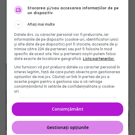
Stocarea și/sau accesarea informațiilor de pe
un dispozitiv
Aflați mai multe
Datele dvs. cu caracter personal vor fi prelucrate, iar
informațiile de pe dispozitiv (cookie-uri, identificatori unici
și alte date de pe dispozitiv) pot fi stocate, accesate de și
trimise către 224 de parteneri sau pot fi folosite în mod
specific de acest site. Noi și partenerii noștri putem folosi
date exacte de localizare geografică.
Lista partenerilor.
Unii furnizori vă pot prelucra datele cu caracter personal în
interes legitim, față de care puteți obiecta prin gestionarea
opțiunilor de mai jos. Căutați un link în partea de jos a
acestei pagini pentru a gestiona sau a vă retrage
consimțământul în setările de confidențialitate și cookie-
uri.
Consimțământ
Gestionați opțiunile
Substanțele rezultate din clorinarea