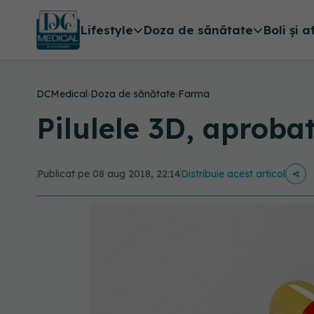
Lifestyle
Doza de sănătate
Boli și a
DCMedical
›
Doza de sănătate
›
Farma
Pilulele 3D, aproba
Publicat pe 08 aug 2018, 22:14
Distribuie acest articol