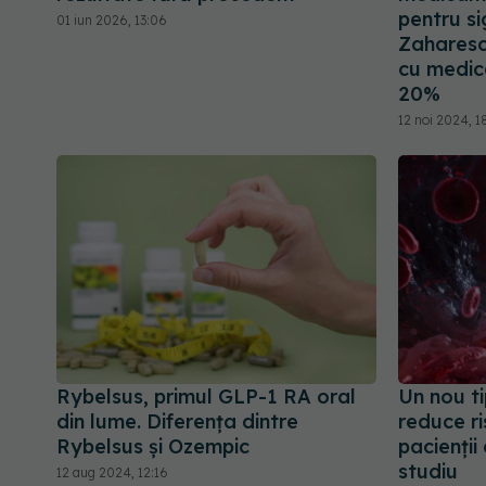
pentru si
01 iun 2026, 13:06
Zaharesc
cu medic
20%
12 noi 2024, 1
Rybelsus, primul GLP-1 RA oral
Un nou t
din lume. Diferența dintre
reduce ri
Rybelsus și Ozempic
pacienții 
studiu
12 aug 2024, 12:16