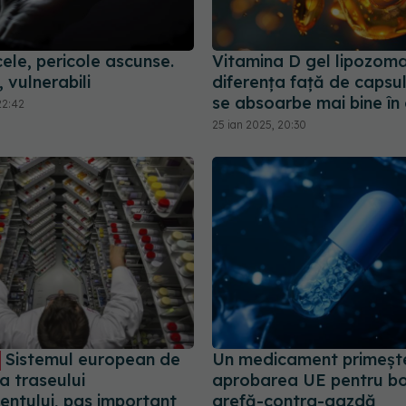
cele, pericole ascunse.
Vitamina D gel lipozoma
, vulnerabili
diferența față de capsu
se absoarbe mai bine în
22:42
25 ian 2025, 20:30
Sistemul european de
Un medicament primeșt
a traseului
aprobarea UE pentru b
ntului, pas important
grefă-contra-gazdă