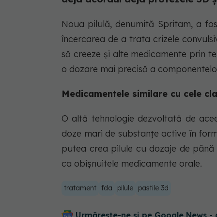
Noua pilulă, denumită Spritam, a fo
încercarea de a trata crizele convuls
să creeze şi alte medicamente prin te
o dozare mai precisă a componentelor 
Medicamentele similare cu cele cla
O altă tehnologie dezvoltată de ac
doze mari de substanţe active în form
putea crea pilule cu dozaje de până l
ca obişnuitele medicamente orale.
tratament
fda
pilule
pastile 3d
Urmărește-ne și pe Google News - 