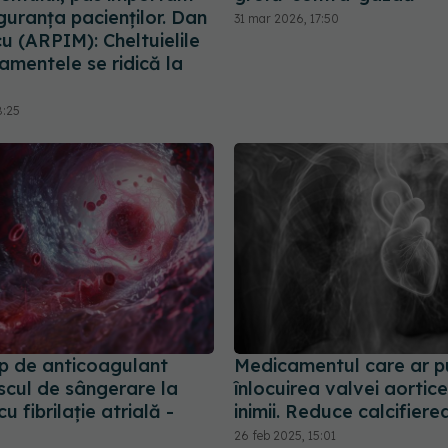
guranța pacienților. Dan
31 mar 2026, 17:50
u (ARPIM): Cheltuielile
amentele se ridică la
8:25
ip de anticoagulant
Medicamentul care ar p
scul de sângerare la
înlocuirea valvei aortice
cu fibrilație atrială -
inimii. Reduce calcifier
26 feb 2025, 15:01