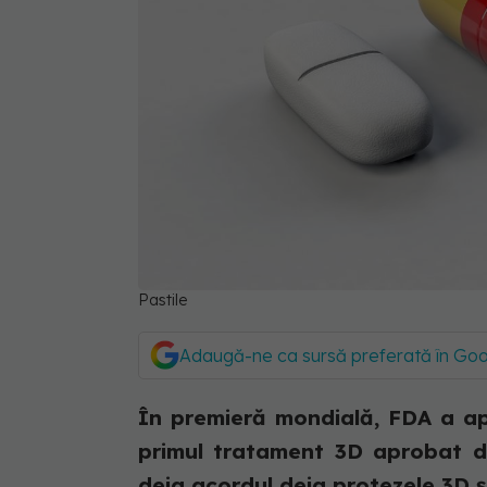
Pastile
Adaugă-ne ca sursă preferată în Go
În premieră mondială, FDA a ap
primul tratament 3D aprobat de 
deja acordul deja protezele 3D şi