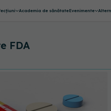
fecțiuni
Academia de sănătate
Evenimente
Alter
te FDA