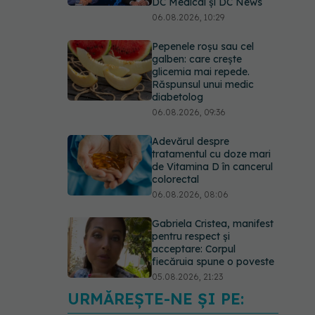
DC Medical și DC News
06.08.2026, 10:29
Pepenele roșu sau cel
galben: care crește
glicemia mai repede.
Răspunsul unui medic
diabetolog
06.08.2026, 09:36
Adevărul despre
tratamentul cu doze mari
de Vitamina D în cancerul
colorectal
06.08.2026, 08:06
Gabriela Cristea, manifest
pentru respect și
acceptare: Corpul
fiecăruia spune o poveste
05.08.2026, 21:23
URMĂREȘTE-NE ȘI PE:
Medicii de la Fundeni