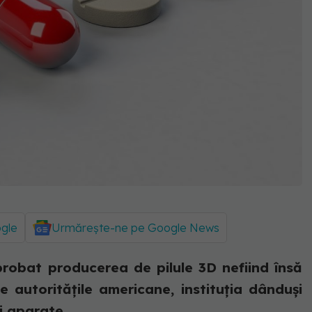
ogle
Urmărește-ne pe Google News
robat producerea de pilule 3D nefiind însă
autorităţile americane, instituția dânduși
 aparate...