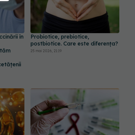
inării în
Probiotice, prebiotice,
postbiotice. Care este diferența?
ităm
25 mai 2026, 21:19
cetățenii