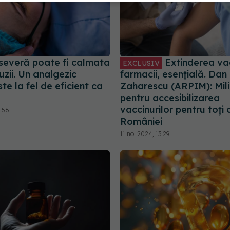
severă poate fi calmata
Extinderea vacc
EXCLUSIV
uzii. Un analgezic
farmacii, esențială. Dan
ste la fel de eficient ca
Zaharescu (ARPIM): Mil
pentru accesibilizarea
vaccinurilor pentru toți 
2:56
României
11 noi 2024, 13:29