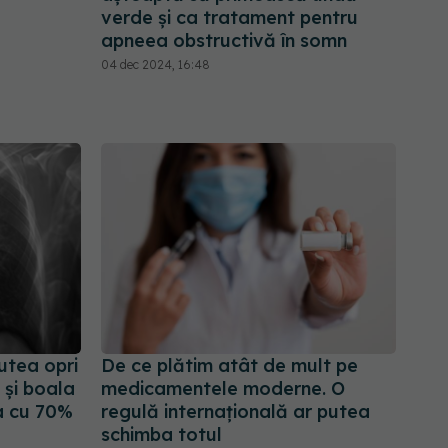
verde și ca tratament pentru
apneea obstructivă în somn
04 dec 2024, 16:48
utea opri
De ce plătim atât de mult pe
 și boala
medicamentele moderne. O
ea cu 70%
regulă internațională ar putea
schimba totul