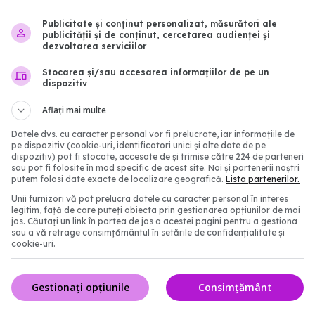
Publicitate și conținut personalizat, măsurători ale
publicității și de conținut, cercetarea audienței și
dezvoltarea serviciilor
Stocarea și/sau accesarea informațiilor de pe un
dispozitiv
Aflați mai multe
Datele dvs. cu caracter personal vor fi prelucrate, iar informațiile de
pe dispozitiv (cookie-uri, identificatori unici și alte date de pe
dispozitiv) pot fi stocate, accesate de și trimise către 224 de parteneri
e sânge pentru cancerul
Știrile zilei în Sănătate 
sau pot fi folosite în mod specific de acest site. Noi și partenerii noștri
putem folosi date exacte de localizare geografică.
Lista partenerilor.
al, aprobat de FDA.
Vitamina A și rujeola. Or
Unii furnizori vă pot prelucra datele cu caracter personal în interes
tecta cu acuratețe
ÎNCĂLCAT de Donald T
legitim, față de care puteți obiecta prin gestionarea opțiunilor de mai
din colon sau rect
10 mar 2025, 09:49
jos. Căutați un link în partea de jos a acestei pagini pentru a gestiona
sau a vă retrage consimțământul în setările de confidențialitate și
:45
cookie-uri.
Gestionați opțiunile
Consimțământ