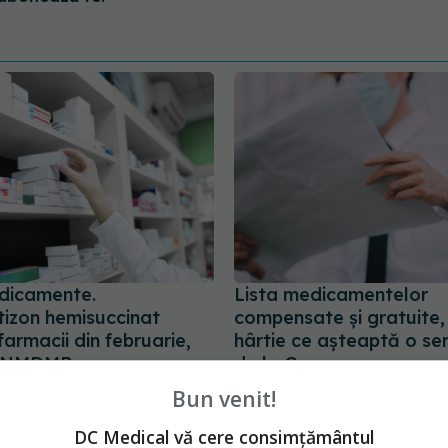
dicamente.
Lista medicamentelor
tizon hemisuccinat
compensate şi gratuite,
 farmacii din februarie,
hârtie ce aşteaptă o s
 ANMDMR
de la Guvern, spun organ
ale pacienţilor cronici
7:07
Bun venit!
30 apr 2025, 21:19
DC Medical vă cere consimțământul