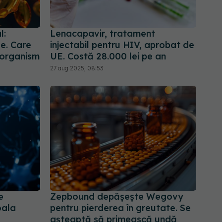
l:
Lenacapavir, tratament
le. Care
injectabil pentru HIV, aprobat de
 organism
UE. Costă 28.000 lei pe an
27 aug 2025, 08:53
e
Zepbound depășește Wegovy
oala
pentru pierderea în greutate. Se
așteaptă să primească undă