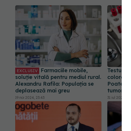
Farmaciile mobile,
Testul d
EXCLUSIV
soluție vitală pentru mediul rural.
colorect
Alexandru Rafila: Populația se
Poate de
deplasează mai greu
tumorile 
19 noi 2024, 23:43
31 iul 2024, 11