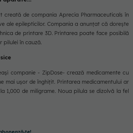
st creată de compania Aprecia Pharmaceuticals în
ive ale epilepticilor. Compania a anunţat că doreşte
hnica de printare 3D. Printarea poate face posibilă
pilulei în cauză.
sice
eeaşi companie - ZipDose- crează medicamente cu
e mai uşor de înghiţit. Printarea medicamentului ar
a 1,000 de miligrame. Noua pilula se dizolvă la fel
abonează‑te!