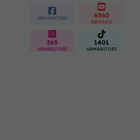
demontează unul dintre
cele mai răspândite mituri
despre diabet
6560
URMĂRITORI
06.08.2026, 11:52
ABONAȚI
365
1401
URMĂRITORI
URMĂRITORI