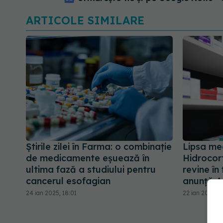
ARTICOLE SIMILARE
Știrile zilei în Farma: o combinație
Lipsa me
de medicamente eșuează în
Hidrocor
ultima fază a studiului pentru
revine în
cancerul esofagian
anunță
24 ian 2025, 18:01
22 ian 2025, 1