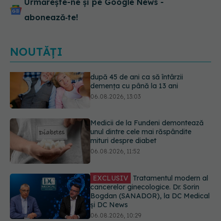
Urmărește-ne și pe Google News -
abonează‑te!
NOUTĂȚI
Medicii de la Fundeni demontează
unul dintre cele mai răspândite
mituri despre diabet
06.08.2026, 11:52
EXCLUSIV
Tratamentul modern al
cancerelor ginecologice. Dr. Sorin
Bogdan (SANADOR), la DC Medical
și DC News
06.08.2026, 10:29
Pepenele roșu sau cel galben: care
crește glicemia mai repede.
Răspunsul unui medic diabetolog