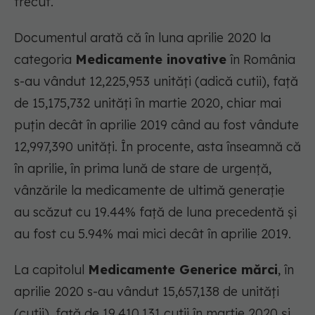
trecut.
Documentul arată că în luna aprilie 2020 la
categoria
Medicamente inovative
în România
s-au vândut 12,225,953 unități (adică cutii), față
de 15,175,732 unități în martie 2020, chiar mai
puțin decât în aprilie 2019 când au fost vândute
12,997,390 unități. În procente, asta înseamnă că
în aprilie, în prima lună de stare de urgență,
vânzările la medicamente de ultimă generație
au scăzut cu 19.44% față de luna precedentă și
au fost cu 5.94% mai mici decât în aprilie 2019.
La capitolul
Medicamente Generice mărci
, în
aprilie 2020 s-au vândut 15,657,138 de unități
(cutii), față de 19,410,131 cutii în martie 2020 și