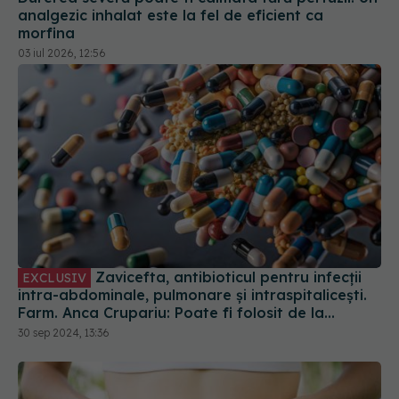
analgezic inhalat este la fel de eficient ca
morfina
03 iul 2026, 12:56
Zavicefta, antibioticul pentru infecții
EXCLUSIV
intra-abdominale, pulmonare și intraspitalicești.
Farm. Anca Crupariu: Poate fi folosit de la
naștere
30 sep 2024, 13:36