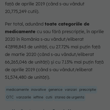
față de aprilie 2019 (când s-au vândut
20,775,249 cutii).
Per total, adunând
toate categoriile de
medicamente
cu sau fără prescripție, în aprilie
2020 în România s-au vândut/eliberat
47,898,843 de unități, cu 27.72% mai puțin față
de martie 2020 (când s-au vândut/eliberat
66,265,046 de unități) și cu 7.13% mai puțin față
de aprilie 2019 (când s-au vândut/eliberat
51,574,480 de unități).
medicamente
inovative
generice
vanzari
prescriptie
OTC
vanzarile
ieftine
cutii
starea de urgenta