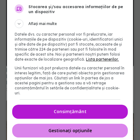
Stocarea și/sau accesarea informațiilor de pe
un dispozitiv
Aflați mai multe
Datele dvs. cu caracter personal vor fi prelucrate, iar
informațiile de pe dispozitiv (cookie-uri, identificatori unici
și alte date de pe dispozitiv) pot fi stocate, accesate de și
trimise către 224 de parteneri sau pot fi folosite în mod
specific de acest site. Noi și partenerii noștri putem folosi
date exacte de localizare geografică.
Lista partenerilor.
Unii furnizori vă pot prelucra datele cu caracter personal în
BPOC, boala care afectează plămânii și
interes legitim, față de care puteți obiecta prin gestionarea
buzunarele pacienților. Florin Mihălţan face apel:
opțiunilor de mai jos. Căutați un link în partea de jos a
România compensează doar 50% din tratament
acestei pagini pentru a gestiona sau a vă retrage
consimțământul în setările de confidențialitate și cookie-
20 noi 2024, 13:21
uri.
Consimțământ
Gestionați opțiunile