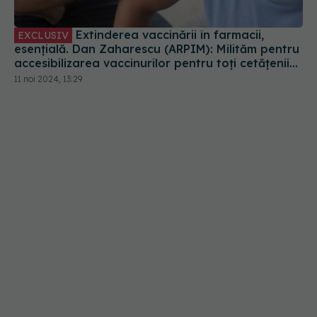
Extinderea vaccinării în farmacii,
EXCLUSIV
esențială. Dan Zaharescu (ARPIM): Milităm pentru
accesibilizarea vaccinurilor pentru toți cetățenii
României
11 noi 2024, 13:29