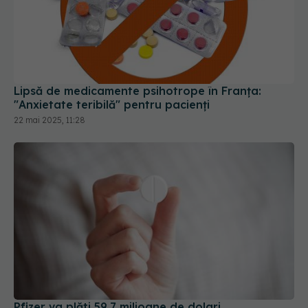
Lipsă de medicamente psihotrope în Franţa:
"Anxietate teribilă" pentru pacienţi
22 mai 2025, 11:28
Pfizer va plăti 59,7 milioane de dolari