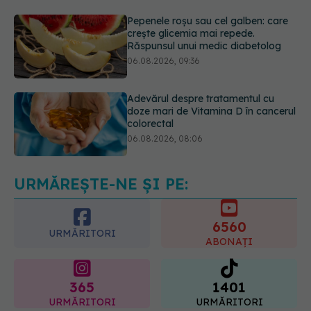
06.08.2026, 09:36
Adevărul despre tratamentul cu
doze mari de Vitamina D în cancerul
colorectal
06.08.2026, 08:06
Trei lucruri pe care trebuie să le faci
după 45 de ani ca să întârzii
demența cu până la 13 ani
06.08.2026, 13:03
URMĂREȘTE-NE ȘI PE:
6560
URMĂRITORI
ABONAȚI
365
1401
URMĂRITORI
URMĂRITORI