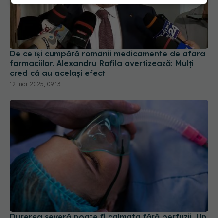
De ce își cumpără românii medicamente de afara
farmaciilor. Alexandru Rafila avertizează: Mulți
cred că au același efect
12 mar 2025, 09:13
Durerea severă poate fi calmata fără perfuzii. Un