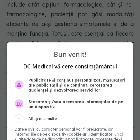
include atât opțiuni farmacologice, cât și ne-
farmacologice, pacienții pot găsi modalități
eficiente de a-și gestiona simptomele și de a
menține funcția. Totuși, este esențial ca fiecare
pacient să lucreze îndeaproape cu medicul lor
pentru a crea un plan de tratament
Bun venit!
personalizat, adaptat nevoilor și condiției lor
DC Medical vă cere consimțământul
specifice.
Publicitate și conținut personalizat, măsurători
ale publicității și de conținut, cercetarea
Urmărește-ne și pe Google News -
audienței și dezvoltarea serviciilor
abonează‑te!
Stocarea și/sau accesarea informațiilor de pe
un dispozitiv
Aflați mai multe
NOUTĂȚI
Datele dvs. cu caracter personal vor fi prelucrate, iar
informațiile de pe dispozitiv (cookie-uri, identificatori unici
și alte date de pe dispozitiv) pot fi stocate, accesate de și