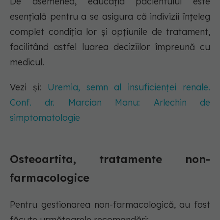
De asemenea, educația pacientului este
esențială pentru a se asigura că indivizii înțeleg
complet condiția lor și opțiunile de tratament,
facilitând astfel luarea deciziilor împreună cu
medicul.
Vezi și:
Uremia, semn al insuficienței renale.
Conf. dr. Marcian Manu: Arlechin de
simptomatologie
Osteoartita, tratamente non-
farmacologice
Pentru gestionarea non-farmacologică, au fost
făcute următoarele recomandări: