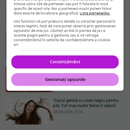
Ce poți mânca și ce trebuie să eviți
trimise către 224 de parteneri sau pot fi folosite în mod
dacă ai gastrită: exemplu de meniu
specific de acest site. Noi și partenerii noștri putem folosi
care reduce inflamația stomacului
date exacte de localizare geografică.
Lista partenerilor.
08.08.2026, 19:00
Unii furnizori vă pot prelucra datele cu caracter personal în
interes legitim, față de care puteți obiecta prin gestionarea
opțiunilor de mai jos. Căutați un link în partea de jos a
Microplasticele pot traversa bariera
acestei pagini pentru a gestiona sau a vă retrage
consimțământul în setările de confidențialitate și cookie-
placentară și modifica hormonii
uri.
08.08.2026, 18:00
Consimțământ
Trucul genial cu ceai negru pentru
păr. Tot mai multe femei îl adoră
Gestionați opțiunile
08.08.2026, 17:00
Medicamentul folosit de peste 60 de
ani care acționează într-un loc
neașteptat
08.08.2026, 16:00