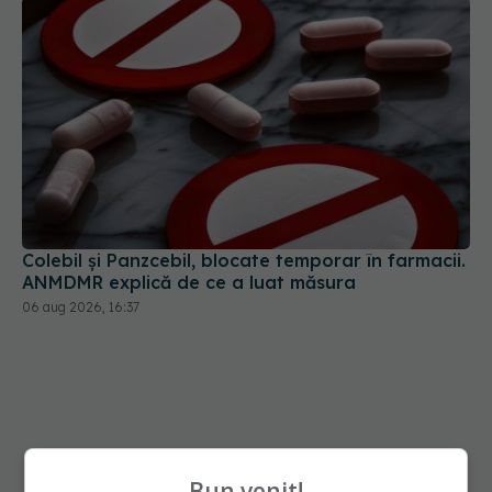
Colebil și Panzcebil, blocate temporar în farmacii.
ANMDMR explică de ce a luat măsura
06 aug 2026, 16:37
Bun venit!