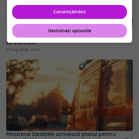
Consimțământ
FDA a aprobat prima pastilă care reduce
colesterolul rău cu aproape 60%. Ce se întâmplă
cu statinele
Gestionați opțiunile
05 aug 2026, 14:23
Ministerul Sănătății activează planul pentru
caniculă. Măsuri speciale în spitale și recomandări
pentru populație