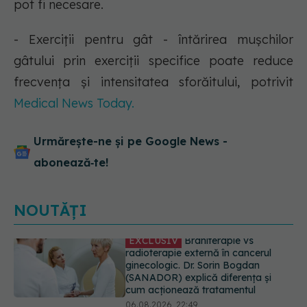
pot fi necesare.
- Exerciții pentru gât - întărirea mușchilor
gâtului prin exerciții specifice poate reduce
frecvența și intensitatea sforăitului, potrivit
Medical News Today.
Urmărește-ne și pe Google News -
abonează‑te!
NOUTĂȚI
EXCLUSIV
De ce unele paciente
cu cancer de col uterin nu mai ajung
la operație. Dr. Sorin Bogdan
(SANADOR): Intervenția