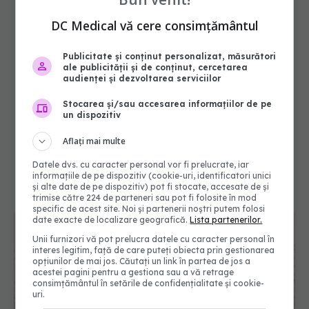
DC Medical vă cere consimțământul
Publicitate și conținut personalizat, măsurători
ale publicității și de conținut, cercetarea
audienței și dezvoltarea serviciilor
Stocarea și/sau accesarea informațiilor de pe
un dispozitiv
Aflați mai multe
Datele dvs. cu caracter personal vor fi prelucrate, iar
informațiile de pe dispozitiv (cookie-uri, identificatori unici
și alte date de pe dispozitiv) pot fi stocate, accesate de și
trimise către 224 de parteneri sau pot fi folosite în mod
specific de acest site. Noi și partenerii noștri putem folosi
date exacte de localizare geografică.
Lista partenerilor.
Unii furnizori vă pot prelucra datele cu caracter personal în
interes legitim, față de care puteți obiecta prin gestionarea
opțiunilor de mai jos. Căutați un link în partea de jos a
acestei pagini pentru a gestiona sau a vă retrage
consimțământul în setările de confidențialitate și cookie-
uri.