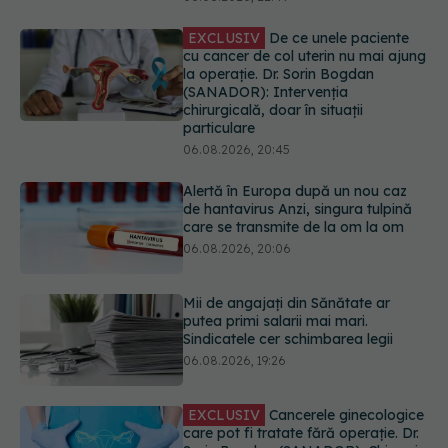
chirurgicală, doar în situații
particulare
06.08.2026, 20:45
Alertă în Europa după un nou caz
de hantavirus Anzi, singura tulpină
care se transmite de la om la om
06.08.2026, 20:06
Mii de angajați din Sănătate ar
putea primi salarii mai mari.
Sindicatele cer schimbarea legii
06.08.2026, 19:26
EXCLUSIV
Cancerele ginecologice
care pot fi tratate fără operație. Dr.
Sorin Bogdan (SANADOR): Chirurgia
este indicată doar punctual, pentru
anumite categorii de paciente
06.08.2026, 19:05
URMĂREȘTE-NE ȘI PE:
EXCLUSIV
Brahiterapie vs