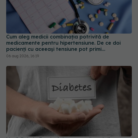
Cum aleg medicii combinația potrivită de
medicamente pentru hipertensiune. De ce doi
pacienți cu aceeași tensiune pot primi
tratamente diferite
06 aug 2026, 16:19
Medicii de la Fundeni demontează unul dintre
cele mai răspândite mituri despre diabet