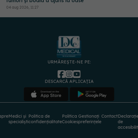
URMĂREȘTE-NE PE:
DESCARCĂ APLICAȚIA
spre
Medici și
Politica de
Politica
Gestionați
Contact
Declarați
specialiști
confidențialitate
Cookies
preferințele
de
accesibili
© 2026 PRESS MEDIA ELECTRONIC S.R.L. Toate drepturile rezervate