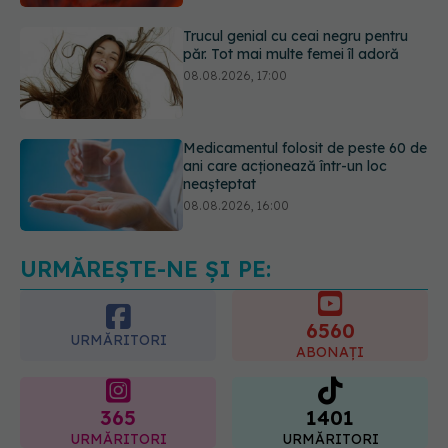
Medicamentul folosit de peste 60 de
ani care acționează într-un loc
neașteptat
08.08.2026, 16:00
Transpirații nocturne: semnul ignorat
care poate ascunde probleme
serioase de sănătate
08.08.2026, 20:00
URMĂREȘTE-NE ȘI PE:
6560
URMĂRITORI
ABONAȚI
365
1401
URMĂRITORI
URMĂRITORI