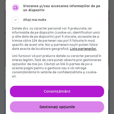
România. Anunțul făcut de Biofarm
04 aug 2026, 19:47
Stocarea și/sau accesarea informațiilor de pe
un dispozitiv
Aflați mai multe
Datele dvs. cu caracter personal vor fi prelucrate, iar
informațiile de pe dispozitiv (cookie-uri, identificatori unici
și alte date de pe dispozitiv) pot fi stocate, accesate de și
trimise către 224 de parteneri sau pot fi folosite în mod
specific de acest site. Noi și partenerii noștri putem folosi
date exacte de localizare geografică.
Lista partenerilor.
Unii furnizori vă pot prelucra datele cu caracter personal în
interes legitim, față de care puteți obiecta prin gestionarea
opțiunilor de mai jos. Căutați un link în partea de jos a
acestei pagini pentru a gestiona sau a vă retrage
Ce înseamnă colesterol LDL și de ce este numit
consimțământul în setările de confidențialitate și cookie-
colesterolul rău
uri.
18 iul 2026, 13:00
Consimțământ
Gestionați opțiunile