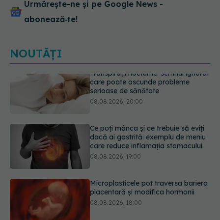
Urmărește-ne și pe Google News -
abonează‑te!
NOUTĂȚI
Ce poți mânca și ce trebuie să eviți
dacă ai gastrită: exemplu de meniu
care reduce inflamația stomacului
08.08.2026, 19:00
Microplasticele pot traversa bariera
placentară și modifica hormonii
08.08.2026, 18:00
Trucul genial cu ceai negru pentru
păr. Tot mai multe femei îl adoră
08.08.2026, 17:00