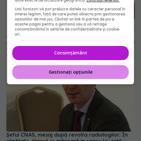
date exacte de localizare geografică.
Lista partenerilor.
Unii furnizori vă pot prelucra datele cu caracter personal în
Alertă în Europa după un nou caz de hantavirus
interes legitim, față de care puteți obiecta prin gestionarea
opțiunilor de mai jos. Căutați un link în partea de jos a
Anzi, singura tulpină care se transmite de la om la
acestei pagini pentru a gestiona sau a vă retrage
om
consimțământul în setările de confidențialitate și cookie-
06 aug 2026, 20:06
uri.
Consimțământ
Gestionați opțiunile
Șeful CNAS, mesaj după revolta radiologilor: În
sănătate, timpul se măsoară în șanse la viață
04 aug 2026, 10:10