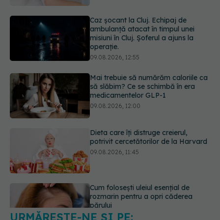
09.08.2026, 12:55
Mai trebuie să numărăm caloriile ca
să slăbim? Ce se schimbă în era
medicamentelor GLP-1
09.08.2026, 12:00
Dieta care îți distruge creierul,
potrivit cercetătorilor de la Harvard
09.08.2026, 11:45
Cum folosești uleiul esențial de
rozmarin pentru a opri căderea
părului
09.08.2026, 11:00
URMĂREȘTE-NE ȘI PE:
Ce este testul TORCH și cine trebuie
să-l facă. Ce înseamnă un rezultat
pozitiv
6560
09.08.2026, 13:00
URMĂRITORI