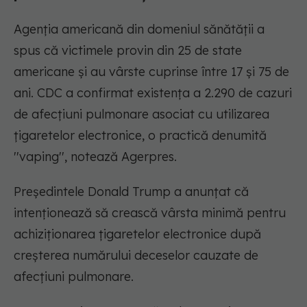
Agenţia americană din domeniul sănătăţii a
spus că victimele provin din 25 de state
americane şi au vârste cuprinse între 17 şi 75 de
ani. CDC a confirmat existenţa a 2.290 de cazuri
de afecţiuni pulmonare asociat cu utilizarea
ţigaretelor electronice, o practică denumită
''vaping'', notează Agerpres.
Preşedintele Donald Trump a anunţat că
intenţionează să crească vârsta minimă pentru
achiziţionarea ţigaretelor electronice după
creşterea numărului deceselor cauzate de
afecţiuni pulmonare.