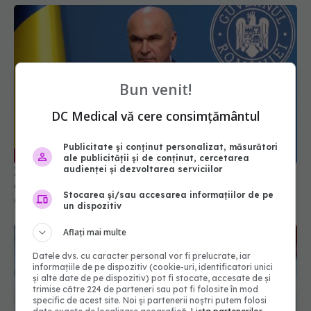
Bun venit!
DC Medical vă cere consimțământul
Ilie Bolojan, anunț despre spitale în contextul
crizei energetice
Publicitate și conținut personalizat, măsurători
06 aug 2026, 15:24
ale publicității și de conținut, cercetarea
audienței și dezvoltarea serviciilor
Stocarea și/sau accesarea informațiilor de pe
un dispozitiv
Aflați mai multe
Datele dvs. cu caracter personal vor fi prelucrate, iar
informațiile de pe dispozitiv (cookie-uri, identificatori unici
și alte date de pe dispozitiv) pot fi stocate, accesate de și
trimise către 224 de parteneri sau pot fi folosite în mod
specific de acest site. Noi și partenerii noștri putem folosi