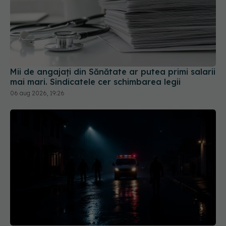
Mii de angajați din Sănătate ar putea primi salarii
mai mari. Sindicatele cer schimbarea legii
06 aug 2026, 19:26
Caz șocant la Cluj. Echipaj de ambulanță atacat
în timpul unei misiuni în Cluj. Șoferul a ajuns la
operație.