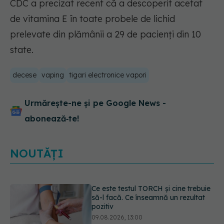
CDC a precizat recent că a descoperit acetat
de vitamina E în toate probele de lichid
prelevate din plămânii a 29 de pacienţi din 10
state.
decese
vaping
tigari electronice vapori
Urmărește-ne și pe Google News -
abonează‑te!
NOUTĂȚI
Caz șocant la Cluj. Echipaj de
ambulanță atacat în timpul unei
misiuni în Cluj. Șoferul a ajuns la
operație.