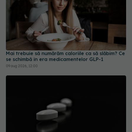
Mai trebuie să numărăm caloriile ca să slăbim? Ce
se schimbă în era medicamentelor GLP-1
09 aug 2026, 12:00
Colebil și Panzcebil, blocate la vânzare în
România. Anunțul făcut de Biofarm