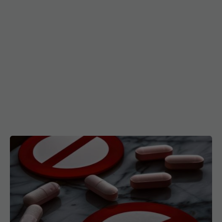
Colebil și Panzcebil, blocate temporar în farmacii.