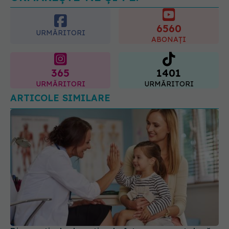
ABONAȚI
365
1401
URMĂRITORI
URMĂRITORI
ARTICOLE SIMILARE
Diagnosticele de autism la fete au crescut după
pandemia de COVID-19
08 aug 2026, 15:00