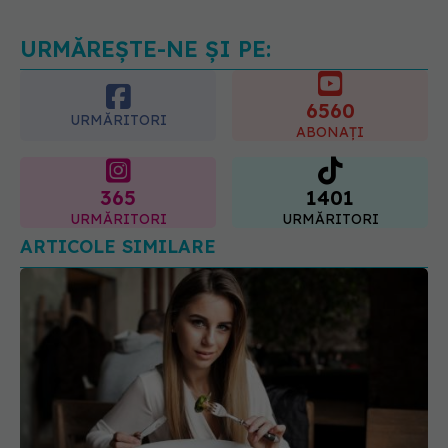
mâncare
10.08.2026, 08:40
URMĂREȘTE-NE ȘI PE:
6560
URMĂRITORI
ABONAȚI
365
1401
URMĂRITORI
URMĂRITORI
ARTICOLE SIMILARE