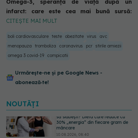
Omega-3, speranța de viață după un
infarct: care este cea mai bună sursă:
CITEȘTE MAI MULT
boli cardiovasculare
teste
obezitate
virus
avc
menopauza
tromboliza
coronavirus
pcr
stirile amiezii
omega 3 covid-19
compicatii
Urmărește-ne și pe Google News -
abonează‑te!
NOUTĂȚI
Reclamele din platformele medicale
AI pot influența prescrierea
medicamentelor