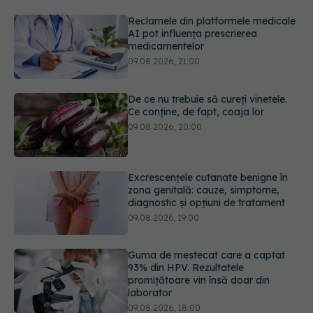
09.08.2026, 21:00
De ce nu trebuie să cureți vinetele.
Ce conține, de fapt, coaja lor
09.08.2026, 20:00
Excrescențele cutanate benigne în
zona genitală: cauze, simptome,
diagnostic și opțiuni de tratament
09.08.2026, 19:00
Guma de mestecat care a captat
93% din HPV. Rezultatele
promițătoare vin însă doar din
laborator
09.08.2026, 18:00
Nu trebuie să mănânci mai puțin ca
să slăbești? Dieta care reduce cu
30% „energia” din fiecare gram de