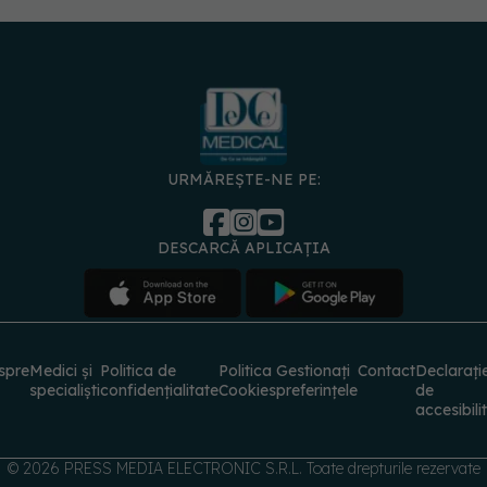
URMĂREȘTE-NE PE:
DESCARCĂ APLICAȚIA
spre
Medici și
Politica de
Politica
Gestionați
Contact
Declarați
specialiști
confidențialitate
Cookies
preferințele
de
accesibili
© 2026 PRESS MEDIA ELECTRONIC S.R.L. Toate drepturile rezervate