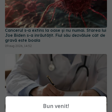
Cancerul s-a extins la oase și nu numai. Starea lui
Joe Biden s-a înrăutățit. Fiul său dezvăluie cât de
gravă este boala
09 aug 2026, 14:52
Bun venit!