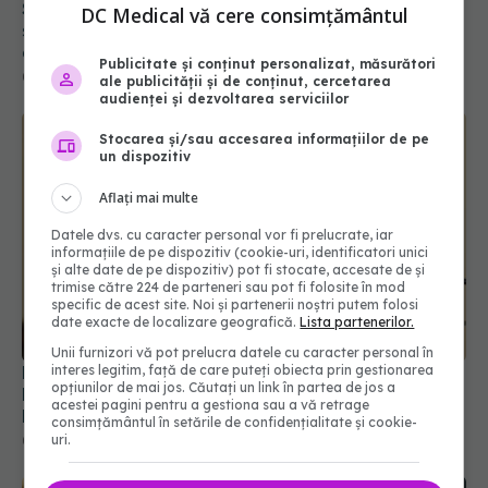
Schimbare majoră la examenul de medic
DC Medical vă cere consimțământul
specialist din 2026. Toți candidații vor avea
aceleași subiecte
Publicitate și conținut personalizat, măsurători
07 aug 2026, 11:52
ale publicității și de conținut, cercetarea
audienței și dezvoltarea serviciilor
Stocarea și/sau accesarea informațiilor de pe
un dispozitiv
Aflați mai multe
Datele dvs. cu caracter personal vor fi prelucrate, iar
informațiile de pe dispozitiv (cookie-uri, identificatori unici
și alte date de pe dispozitiv) pot fi stocate, accesate de și
trimise către 224 de parteneri sau pot fi folosite în mod
specific de acest site. Noi și partenerii noștri putem folosi
date exacte de localizare geografică.
Lista partenerilor.
Unii furnizori vă pot prelucra datele cu caracter personal în
interes legitim, față de care puteți obiecta prin gestionarea
Prof. dr. Valeriu Gheorghiță intră în Board-ul
opțiunilor de mai jos. Căutați un link în partea de jos a
Editorial al revistei Scientific Reports, din Nature
acestei pagini pentru a gestiona sau a vă retrage
Portfolio
consimțământul în setările de confidențialitate și cookie-
uri.
05 aug 2026, 21:09