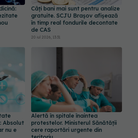
icină:
Câți bani mai sunt pentru analize
ezitate
gratuite. SCJU Brașov afișează
nou
în timp real fondurile decontate
de CAS
20 iul 2026, 13:31
tate
Alertă în spitale înaintea
: Absolut
protestelor. Ministerul Sănătății
ar nu e
cere raportări urgente din
teritoriu