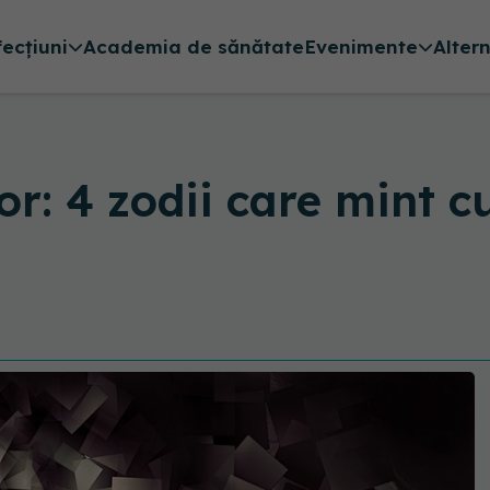
fecțiuni
Academia de sănătate
Evenimente
Alter
or: 4 zodii care mint c