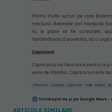
Printre multe lucruri pe care Balanț
minciuna. Balanțele pot manipula foa
nu le place să fie corectate, așa
răstălmăcească povestea, să o ungă cu
Capricorn
Capricornul va face orice pentru a-și a
semn de Pământ, Capricornul este lac
minciuna
scorpion
capricorn
zodii
zodiac
ba
Urmărește-ne și pe Google News - 
ARTICOLE SIMILARE