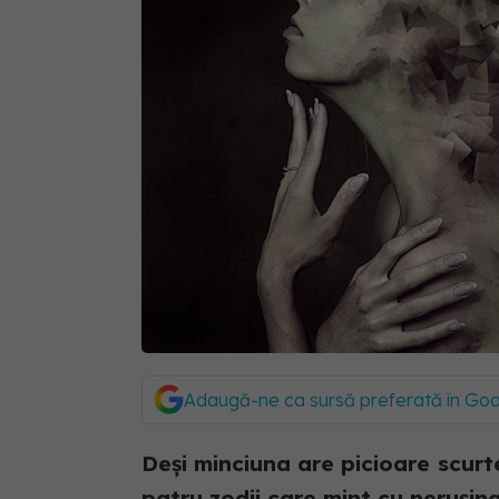
Adaugă-ne ca sursă preferată în Go
Deși minciuna are picioare scurte
patru zodii care mint cu nerușin