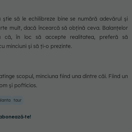
a știe să le echilibreze bine se numără adevărul și
rte mult, dacă încearcă să obțină ceva. Balanțelor
 că, în loc să accepte realitatea, preferă să
 minciuni și să ți-o prezinte.
tinge scopul, minciuna fiind una dintre căi. Fiind un
om și pofticios.
lanta
taur
abonează‑te!