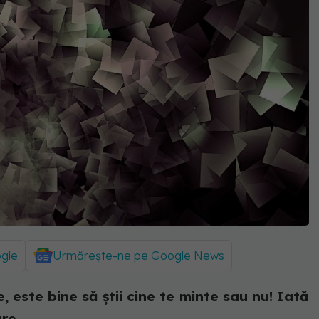
ogle
Urmărește-ne pe Google News
, este bine să știi cine te minte sau nu! Iată
are.