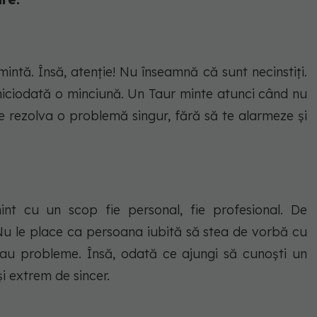
intă. Însă, atenție! Nu înseamnă că sunt necinstiți.
 niciodată o minciună. Un Taur minte atunci când nu
e rezolva o problemă singur, fără să te alarmeze și
mint cu un scop fie personal, fie profesional. De
 Nu le place ca persoana iubită să stea de vorbă cu
sau probleme. Însă, odată ce ajungi să cunoști un
și extrem de sincer.