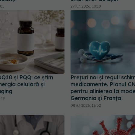
:01
29 iun 2026, 10:10
Q10 și PQQ: ce știm
Prețuri noi și reguli sch
ergia celulară și
medicamente. Planul C
aging
pentru alinierea la mode
Germania și Franța
:49
08 iul 2026, 18:52