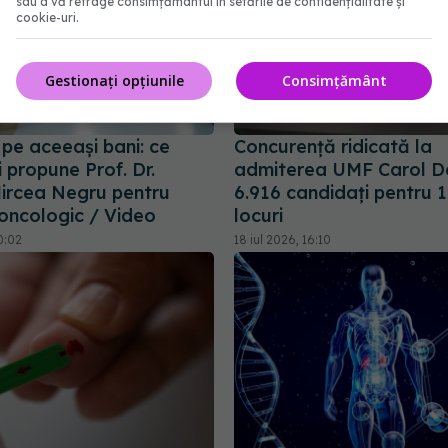
sau a vă retrage consimțământul în setările de confidențialitate și
cookie-uri.
Gestionați opțiunile
Consimțământ
 pe aceeași bani: ce
Concurență ridicată la
 propune Prof. Dr.
admiterea UMF Carol Da
ircea Negru pentru
6.916 candidați pentru 
 oncologic / Video
locuri
0:02
18 iul 2026, 16:10