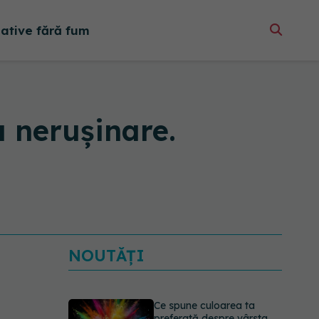
native fără fum
u nerușinare.
NOUTĂȚI
Ce spune culoarea ta
preferată despre vârsta