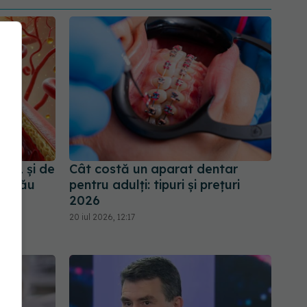
LDL și de
Cât costă un aparat dentar
ul rău
pentru adulți: tipuri și prețuri
2026
20 iul 2026, 12:17