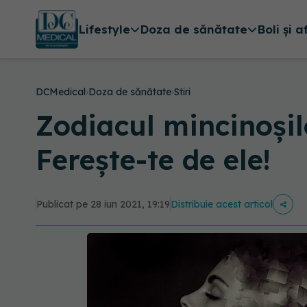
Lifestyle
Doza de sănătate
Boli și a
DCMedical
›
Doza de sănătate
›
Stiri
Zodiacul mincinoșil
Ferește-te de ele!
Publicat pe 28 iun 2021, 19:19
Distribuie acest articol