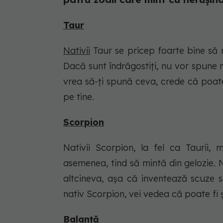
Taur
Nativii
Taur se pricep foarte bine să m
Dacă sunt îndrăgostiți, nu vor spune
vrea să-ți spună ceva, crede că poat
pe tine.
Scorpion
Nativii Scorpion, la fel ca Taurii, 
asemenea, tind să mintă din gelozie.
altcineva, așa că inventează scuze 
nativ Scorpion, vei vedea că poate fi 
Balanță