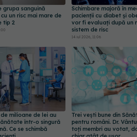
e grupa sanguină
Schimbare majoră în med
 cu un risc mai mare de
pacienții cu diabet și ob
 tip 2
vor fi evaluați după un 
sistem de risc
5:00
14 iul 2026, 11:06
de milioane de lei au
Trei vești bune din Sănă
 sănătate într-o singură
pentru români. Dr. Vântu
ă. Ce se schimbă
toți membri au votat, d
cienți
chiar atât de ușor