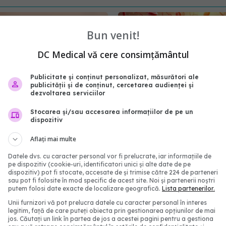
Bun venit!
DC Medical vă cere consimțământul
Publicitate și conținut personalizat, măsurători ale
publicității și de conținut, cercetarea audienței și
dezvoltarea serviciilor
Stocarea și/sau accesarea informațiilor de pe un
dispozitiv
ransmis de țânțari care
Ce înseamnă colesterol 
opa în alertă. OMS
ce este numit colesterol
Aflați mai multe
ază: se răspândește
18 iul 2026, 13:00
Datele dvs. cu caracter personal vor fi prelucrate, iar informațiile de
poate afecta creierul
pe dispozitiv (cookie-uri, identificatori unici și alte date de pe
6:00
dispozitiv) pot fi stocate, accesate de și trimise către 224 de parteneri
sau pot fi folosite în mod specific de acest site. Noi și partenerii noștri
putem folosi date exacte de localizare geografică.
Lista partenerilor.
Unii furnizori vă pot prelucra datele cu caracter personal în interes
legitim, față de care puteți obiecta prin gestionarea opțiunilor de mai
jos. Căutați un link în partea de jos a acestei pagini pentru a gestiona