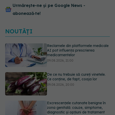
Urmărește-ne și pe Google News -
abonează‑te!
NOUTĂȚI
De ce nu trebuie să cureți vinetele.
Ce conține, de fapt, coaja lor
09.08.2026, 20:00
Excrescențele cutanate benigne în
zona genitală: cauze, simptome,
diagnostic și opțiuni de tratament
09.08.2026, 19:00
Guma de mestecat care a captat
93% din HPV. Rezultatele