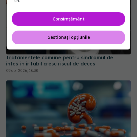
uri.
Consimțământ
Tratamentele comune pentru sindromul de
Gestionați opțiunile
intestin iritabil cresc riscul de deces
09 apr 2026, 18:38
Combinația de medicamente care blochează
revenirea cancerului renal