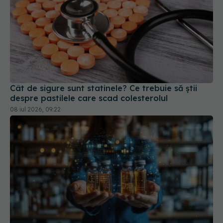
Cât de sigure sunt statinele? Ce trebuie să știi
despre pastilele care scad colesterolul
08 iul 2026, 09:22
Japonia aprobă primele medicamente din lume
pentru Parkinson și insuficiență cardiacă severă,
bazate pe celule iPS