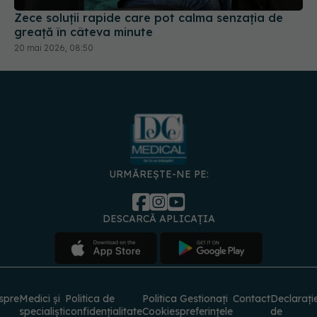
URMĂREȘTE-NE PE:
DESCARCĂ APLICAȚIA
spre
Medici și
Politica de
Politica
Gestionați
Contact
Declarați
specialiști
confidențialitate
Cookies
preferințele
de
accesibili
© 2026 PRESS MEDIA ELECTRONIC S.R.L. Toate drepturile rezervate