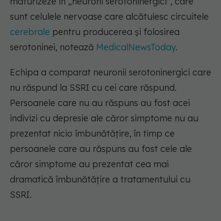
maturizeze în „neuroni serotoninergici", care
sunt celulele nervoase care alcătuiesc circuitele
cerebrale
pentru producerea și folosirea
serotoninei, notează
MedicalNewsToday
.
Echipa a comparat neuronii serotoninergici care
nu răspund la SSRI cu cei care răspund.
Persoanele care nu au răspuns au fost acei
indivizi cu depresie ale căror simptome nu au
prezentat nicio îmbunătățire, în timp ce
persoanele care au răspuns au fost cele ale
căror simptome au prezentat cea mai
dramatică îmbunătățire a tratamentului cu
SSRI.