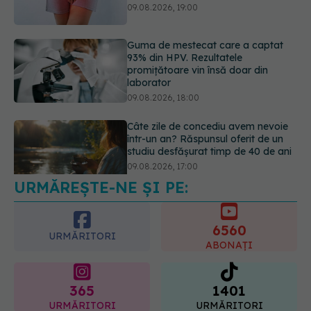
promițătoare vin însă doar din
laborator
09.08.2026, 18:00
Câte zile de concediu avem nevoie
într-un an? Răspunsul oferit de un
studiu desfășurat timp de 40 de ani
09.08.2026, 17:00
URMĂREȘTE-NE ȘI PE:
Reclamele din platformele medicale
AI pot influența prescrierea
medicamentelor
6560
09.08.2026, 21:00
URMĂRITORI
ABONAȚI
365
1401
URMĂRITORI
URMĂRITORI
ARTICOLE SIMILARE