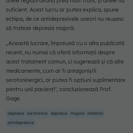
unele regiuni având prea mult trafic și altele nu
suficient. Acest lucru ar putea explica, spune
echipa, de ce antidepresivele uneori nu reușesc
să trateze depresia majoră.
„Această lucrare, împreună cu o alta publicată
recent, nu numai că oferă informații despre
acest tratament comun, ci sugerează și că alte
medicamente, cum ar fi antagoniștii
serotoninergici, ar putea fi opțiuni suplimentare
pentru unii pacienți", concluzionează Prof.
Gage.
depresie
serotonina
depresia
majora
inhibitori
antidepresive