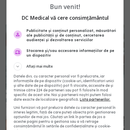
Bun venit!
DC Medical vă cere consimțământul
Publicitate și conținut personalizat, măsurători
ale publicității și de conținut, cercetarea
audienței și dezvoltarea serviciilor
Stocarea și/sau accesarea informațiilor de pe
un dispozitiv
Aflați mai multe
Cum reducem riscul de AVC recurent. Rezultatele
publicate în NEJM
Datele dvs. cu caracter personal vor fi prelucrate, iar
informațiile de pe dispozitiv (cookie-uri, identificatori unici
23 mai 2026, 15:25
și alte date de pe dispozitiv) pot fi stocate, accesate de și
trimise către 224 de parteneri sau pot fi folosite în mod
specific de acest site. Noi și partenerii noștri putem folosi
date exacte de localizare geografică.
Lista partenerilor.
Unii furnizori vă pot prelucra datele cu caracter personal în
interes legitim, față de care puteți obiecta prin gestionarea
opțiunilor de mai jos. Căutați un link în partea de jos a
acestei pagini pentru a gestiona sau a vă retrage
consimțământul în setările de confidențialitate și cookie-