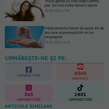
Medicamentul folosit de peste 60 de
ani care acționează într-un loc
neașteptat
08.08.2026, 16:00
Transpirații nocturne: semnul ignorat
care poate ascunde probleme
serioase de sănătate
08.08.2026, 20:00
URMĂREȘTE-NE ȘI PE:
6560
URMĂRITORI
ABONAȚI
365
1401
URMĂRITORI
URMĂRITORI
ARTICOLE SIMILARE