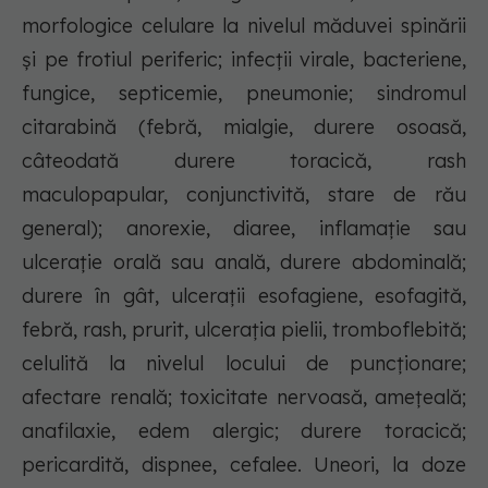
morfologice celulare la nivelul măduvei spinării
şi pe frotiul periferic; infecţii virale, bacteriene,
fungice, septicemie, pneumonie; sindromul
citarabină (febră, mialgie, durere osoasă,
câteodată durere toracică, rash
maculopapular, conjunctivită, stare de rău
general); anorexie, diaree, inflamaţie sau
ulceraţie orală sau anală, durere abdominală;
durere în gât, ulceraţii esofagiene, esofagită,
febră, rash, prurit, ulceraţia pielii, tromboflebită;
celulită la nivelul locului de puncţionare;
afectare renală; toxicitate nervoasă, ameţeală;
anafilaxie, edem alergic; durere toracică;
pericardită, dispnee, cefalee. Uneori, la doze