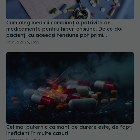
Cum aleg medicii combinația potrivită de
medicamente pentru hipertensiune. De ce doi
pacienți cu aceeași tensiune pot primi
tratamente diferite
06 aug 2026, 16:19
Cel mai puternic calmant de durere este, de fapt,
ineficient în multe cazuri