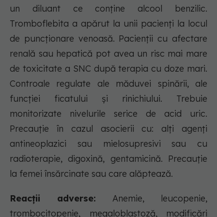
un diluant ce conţine alcool benzilic.
Tromboflebita a apărut la unii pacienţi la locul
de puncţionare venoasă. Pacienţii cu afectare
renală sau hepatică pot avea un risc mai mare
de toxicitate a SNC după terapia cu doze mari.
Controale regulate ale măduvei spinării, ale
funcţiei ficatului şi rinichiului. Trebuie
monitorizate nivelurile serice de acid uric.
Precauţie în cazul asocierii cu: alţi agenţi
antineoplazici sau mielosupresivi sau cu
radioterapie, digoxină, gentamicină. Precauţie
la femei însărcinate sau care alăptează.
Reacții adverse:
Anemie, leucopenie,
trombocitopenie, megaloblastoză, modificări