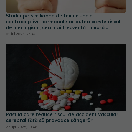
Studiu pe 3 milioane de femei: unele
contraceptive hormonale ar putea crește riscul
de meningiom, cea mai frecventă tumoră
cerebrală
02 iul 2026, 23:47
Pastila care reduce riscul de accident vascular
cerebral fără să provoace sângerări
22 apr 2026, 10:48