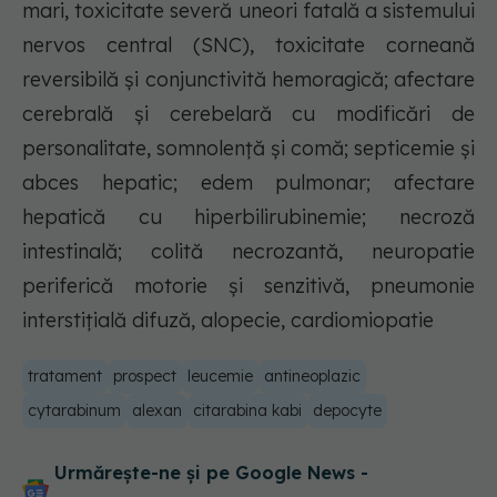
mari, toxicitate severă uneori fatală a sistemului
nervos central (SNC), toxicitate corneană
reversibilă şi conjunctivită hemoragică; afectare
cerebrală şi cerebelară cu modificări de
personalitate, somnolenţă şi comă; septicemie şi
abces hepatic; edem pulmonar; afectare
hepatică cu hiperbilirubinemie; necroză
intestinală; colită necrozantă, neuropatie
periferică motorie şi senzitivă, pneumonie
interstiţială difuză, alopecie, cardiomiopatie
tratament
prospect
leucemie
antineoplazic
cytarabinum
alexan
citarabina kabi
depocyte
Urmărește-ne și pe Google News -