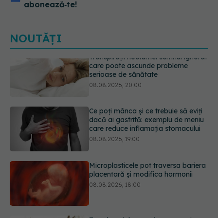
abonează‑te!
NOUTĂȚI
Ce poți mânca și ce trebuie să eviți
dacă ai gastrită: exemplu de meniu
care reduce inflamația stomacului
08.08.2026, 19:00
Microplasticele pot traversa bariera
placentară și modifica hormonii
08.08.2026, 18:00
Trucul genial cu ceai negru pentru
păr. Tot mai multe femei îl adoră
08.08.2026, 17:00