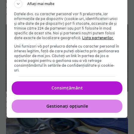
medicamente ar putea avea un risc mai mare de
Aflați mai multe
deces. Ce arată studiul
Datele dvs. cu caracter personal vor fi prelucrate, iar
03 aug 2026, 15:21
informațiile de pe dispozitiv (cookie-uri, identificatori unici
și alte date de pe dispozitiv) pot fi stocate, accesate de și
trimise către 224 de parteneri sau pot fi folosite în mod
specific de acest site. Noi și partenerii noștri putem folosi
date exacte de localizare geografică.
Lista partenerilor.
Unii furnizori vă pot prelucra datele cu caracter personal în
interes legitim, față de care puteți obiecta prin gestionarea
opțiunilor de mai jos. Căutați un link în partea de jos a
acestei pagini pentru a gestiona sau a vă retrage
consimțământul în setările de confidențialitate și cookie-
uri.
Consimțământ
Medicamentele comune care îți fură vitaminele
din corp. Avertismentul farmaciștilor despre
Gestionați opțiunile
efectele ascunse
01 iul 2026, 23:44