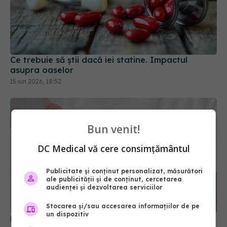
Ce trebuie să știi dacă iei statine. Impactul
asupra oaselor
15 iun 2026, 18:52
Bun venit!
DC Medical vă cere consimțământul
Publicitate și conținut personalizat, măsurători
ale publicității și de conținut, cercetarea
audienței și dezvoltarea serviciilor
Stocarea și/sau accesarea informațiilor de pe
un dispozitiv
Persoanele peste 65 de ani care iau multe