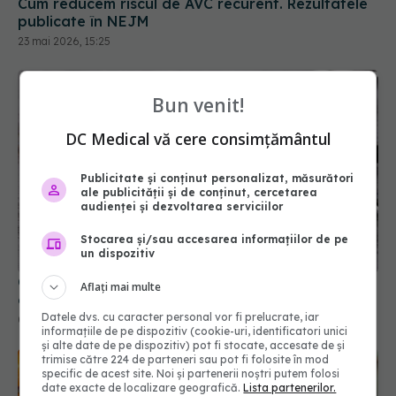
Bun venit!
DC Medical vă cere consimțământul
Publicitate și conținut personalizat, măsurători
ale publicității și de conținut, cercetarea
audienței și dezvoltarea serviciilor
Cât de sigure sunt statinele? Ce trebuie să știi
Stocarea și/sau accesarea informațiilor de pe
despre pastilele care scad colesterolul
un dispozitiv
08 iul 2026, 09:22
Aflați mai multe
Datele dvs. cu caracter personal vor fi prelucrate, iar
informațiile de pe dispozitiv (cookie-uri, identificatori unici
și alte date de pe dispozitiv) pot fi stocate, accesate de și
trimise către 224 de parteneri sau pot fi folosite în mod
specific de acest site. Noi și partenerii noștri putem folosi
date exacte de localizare geografică.
Lista partenerilor.