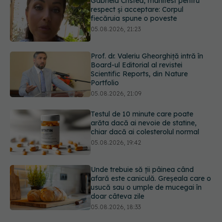
Prof. dr. Valeriu Gheorghiță intră în
Board-ul Editorial al revistei
Scientific Reports, din Nature
Portfolio
05.08.2026, 21:09
Testul de 10 minute care poate
arăta dacă ai nevoie de statine,
chiar dacă ai colesterolul normal
05.08.2026, 19:42
Unde trebuie să ții pâinea când
afară este caniculă. Greșeala care o
usucă sau o umple de mucegai în
doar câteva zile
05.08.2026, 18:33
Primele 5 semne ale bolii Parkinson
pe care 80% dintre oameni le
ignoră. Nu e vorba doar despre
tremor
05.08.2026, 17:31