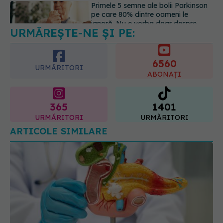
URMĂREȘTE-NE ȘI PE:
Gabriela Cristea, manifest pentru
respect și acceptare: Corpul
fiecăruia spune o poveste
6560
05.08.2026, 21:23
URMĂRITORI
ABONAȚI
365
1401
URMĂRITORI
URMĂRITORI
ARTICOLE SIMILARE