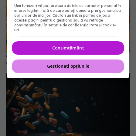
Unii furnizori vă pot prelucra datele cu caracter personal în
interes legitim, față de care puteți obiecta prin gestionarea
opțiunilor de mai jos. Căutați un link în partea de jos a
acestei pagini pentru a gestiona sau a vă retrage
consimțământul în setările de confidențialitate și cookie-
uri.
Cum funcționează Metformin? Descoperirea care
schimbă tratamentul diabetului de tip 2
Consimțământ
13 mai 2026, 14:13
Gestionați opțiunile
Combinația de analgezice care poate fi fatală
18 apr 2026, 20:53