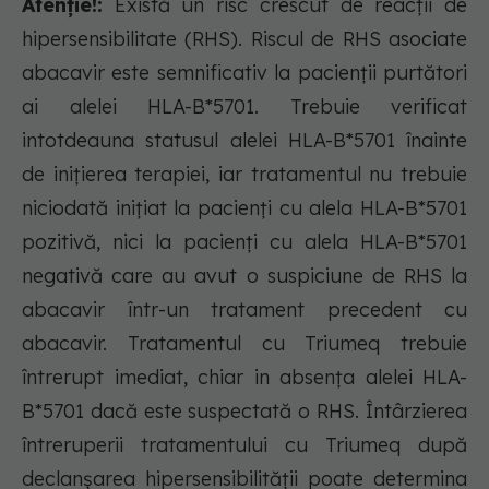
Atenție!:
Există un risc crescut de reacţii de
hipersensibilitate (RHS). Riscul de RHS asociate
abacavir este semnificativ la pacienţii purtători
ai alelei HLA-B*5701. Trebuie verificat
intotdeauna statusul alelei HLA-B*5701 înainte
de iniţierea terapiei, iar tratamentul nu trebuie
niciodată iniţiat la pacienţi cu alela HLA-B*5701
pozitivă, nici la pacienţi cu alela HLA-B*5701
negativă care au avut o suspiciune de RHS la
abacavir într-un tratament precedent cu
abacavir. Tratamentul cu Triumeq trebuie
întrerupt imediat, chiar in absenţa alelei HLA-
B*5701 dacă este suspectată o RHS. Întârzierea
întreruperii tratamentului cu Triumeq după
declanşarea hipersensibilităţii poate determina