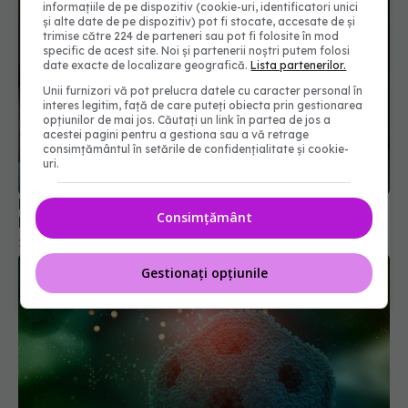
informațiile de pe dispozitiv (cookie-uri, identificatori unici
și alte date de pe dispozitiv) pot fi stocate, accesate de și
trimise către 224 de parteneri sau pot fi folosite în mod
specific de acest site. Noi și partenerii noștri putem folosi
date exacte de localizare geografică.
Lista partenerilor.
Unii furnizori vă pot prelucra datele cu caracter personal în
interes legitim, față de care puteți obiecta prin gestionarea
opțiunilor de mai jos. Căutați un link în partea de jos a
acestei pagini pentru a gestiona sau a vă retrage
consimțământul în setările de confidențialitate și cookie-
Medicamentele pentru reflux gastric, posibilă
uri.
legătură cu riscul de demență și cancer
21 iun 2026, 15:33
Consimțământ
Gestionați opțiunile