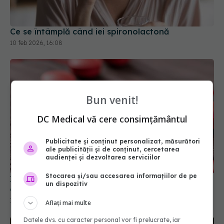
Ce se întâmplă când iei spironolactonă
10 feb 2026, 16:08
Bun venit!
DC Medical vă cere consimțământul
Publicitate și conținut personalizat, măsurători
ale publicității și de conținut, cercetarea
Impactul digoxinei asupra mortalității în boala
audienței și dezvoltarea serviciilor
cardiacă reumatică
Stocarea și/sau accesarea informațiilor de pe
11 mai 2026, 13:46
un dispozitiv
Aflați mai multe
Datele dvs. cu caracter personal vor fi prelucrate, iar