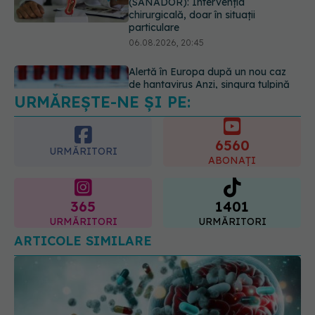
Alertă în Europa după un nou caz
de hantavirus Anzi, singura tulpină
care se transmite de la om la om
06.08.2026, 20:06
URMĂREȘTE-NE ȘI PE:
Ce se întâmplă cu colesterolul când
consumăm lactate integrale?
07.08.2026, 09:12
6560
URMĂRITORI
ABONAȚI
365
1401
URMĂRITORI
URMĂRITORI
ARTICOLE SIMILARE