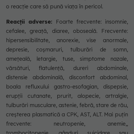
o reacţie care să pună viaţa în pericol.
Reacții adverse:
Foarte frecvente: insomnie,
cefalee, greaţă, diaree, oboseală. Frecvente:
hipersensibilitate, anorexie, vise anormale,
depresie, coşmaruri, tulburări de somn,
ameţeală, letargie, tuse, simptome nazale,
vărsături, flatulenţă, dureri abdominale,
distensie abdominală, disconfort abdominal,
boala refluxului gastro-esofagian, dispepsie,
erupţii cutanate, prurit, alopecie, artralgie,
tulburări musculare, astenie, febră, stare de rău,
creşterea plasmatică a CPK, AST, ALT. Mai puțin
frecvente: neutropenie, anemie,,
trombocitopenie, gânduri suicidare sau