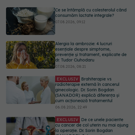
Alergia la ambrozie: 4 lucruri
esențiale despre simptome,
prevenție și tratament, explicate de
dr. Tudor Ciuhodaru
07.08.2026, 08:21
EXCLUSIV
Brahiterapie vs
radioterapie externă în cancerul
ginecologic. Dr. Sorin Bogdan
(SANADOR) explică diferența și
cum acționează tratamentul
06.08.2026, 22:49
EXCLUSIV
De ce unele paciente
cu cancer de col uterin nu mai ajung
la operație. Dr. Sorin Bogdan
(SANADOR): Intervenția
chirurgicală, doar în situații
particulare
06.08.2026, 20:45