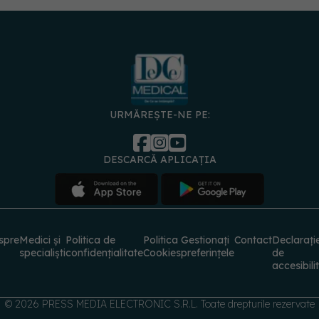
URMĂREȘTE-NE PE:
DESCARCĂ APLICAȚIA
spre
Medici și
Politica de
Politica
Gestionați
Contact
Declarați
specialiști
confidențialitate
Cookies
preferințele
de
accesibili
© 2026 PRESS MEDIA ELECTRONIC S.R.L. Toate drepturile rezervate