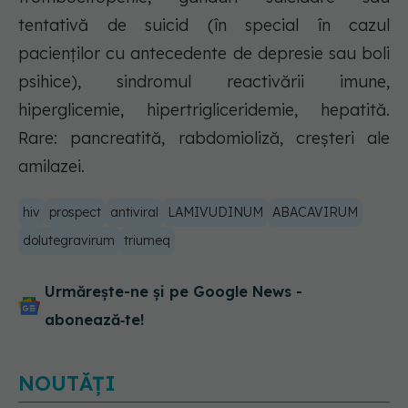
tentativă de suicid (în special în cazul
pacienţilor cu antecedente de depresie sau boli
psihice), sindromul reactivării imune,
hiperglicemie, hipertrigliceridemie, hepatită.
Rare: pancreatită, rabdomioliză, creşteri ale
amilazei.
hiv
prospect
antiviral
LAMIVUDINUM
ABACAVIRUM
dolutegravirum
triumeq
Urmărește-ne și pe Google News -
abonează‑te!
NOUTĂȚI