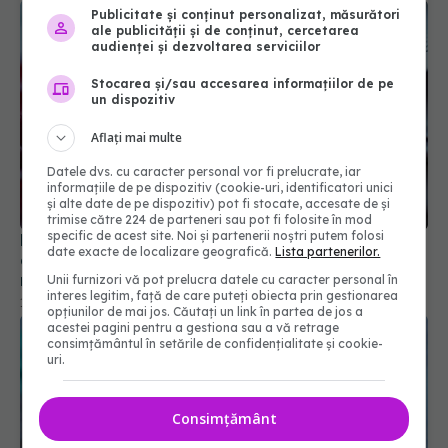
Publicitate și conținut personalizat, măsurători
ale publicității și de conținut, cercetarea
audienței și dezvoltarea serviciilor
Stocarea și/sau accesarea informațiilor de pe
un dispozitiv
Aflați mai multe
Datele dvs. cu caracter personal vor fi prelucrate, iar
informațiile de pe dispozitiv (cookie-uri, identificatori unici
și alte date de pe dispozitiv) pot fi stocate, accesate de și
trimise către 224 de parteneri sau pot fi folosite în mod
specific de acest site. Noi și partenerii noștri putem folosi
De ce nu trebuie oprit tratamentul pentru
date exacte de localizare geografică.
Lista partenerilor.
colesterol când analiza iese bună. Explicația unui
medic
Unii furnizori vă pot prelucra datele cu caracter personal în
interes legitim, față de care puteți obiecta prin gestionarea
13 iul 2026, 18:45
opțiunilor de mai jos. Căutați un link în partea de jos a
acestei pagini pentru a gestiona sau a vă retrage
consimțământul în setările de confidențialitate și cookie-
uri.
Consimțământ