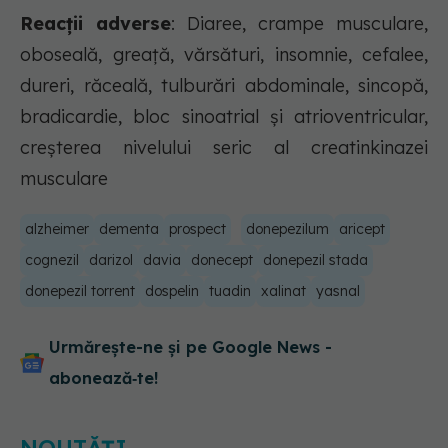
Reacții adverse
: Diaree, crampe musculare,
oboseală, greaţă, vărsături, insomnie, cefalee,
dureri, răceală, tulburări abdominale, sincopă,
bradicardie, bloc sinoatrial şi atrioventricular,
creşterea nivelului seric al creatinkinazei
musculare
alzheimer
dementa
prospect
donepezilum
aricept
cognezil
darizol
davia
donecept
donepezil stada
donepezil torrent
dospelin
tuadin
xalinat
yasnal
Urmărește-ne și pe Google News -
abonează‑te!