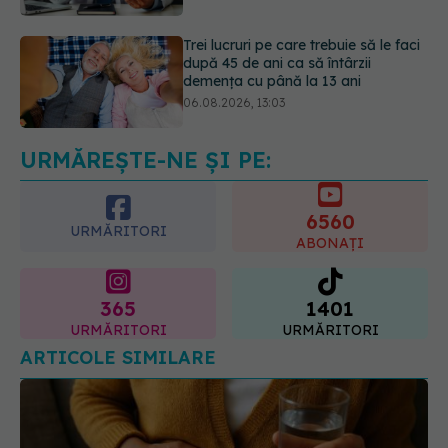
demența cu până la 13 ani
06.08.2026, 13:03
Colebil și Panzcebil, blocate
temporar în farmacii. ANMDMR
explică de ce a luat măsura
06.08.2026, 16:37
URMĂREȘTE-NE ȘI PE:
6560
URMĂRITORI
ABONAȚI
365
1401
URMĂRITORI
URMĂRITORI
ARTICOLE SIMILARE