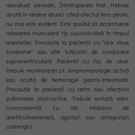
reevaluat periodic. Întreruperea trat. trebuie
avută în vedere atunci când efectul tera peutic
nu mai este evident. Este posibil să accentueze
relaxarea musculară tip succinilcolină în timpul
anesteziei. Precauţie la pacienţii cu "sick sinus
syndrome" sau alte tulburări de conducere
supraventriculară. Pacienţii cu risc de ulcer
trebuie monitorizaţi pt. simptomatologie activă
sau ocultă de hemoragie gastro-intestinală.
Precauţie la pacienţii cu astm sau afecţiuni
pulmonare obstructive. Trebuie evitată adm.
concomitentă cu alţi inhibitori de
acetilcolinesterază, agonişti sau antagonişti
colinergici.