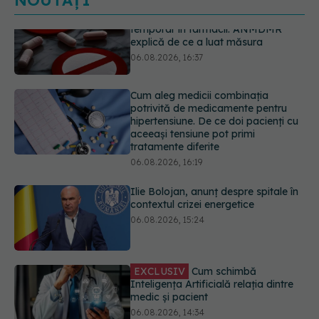
NOUTĂȚI
Cum aleg medicii combinația
potrivită de medicamente pentru
hipertensiune. De ce doi pacienți cu
aceeași tensiune pot primi
tratamente diferite
06.08.2026, 16:19
Ilie Bolojan, anunț despre spitale în
contextul crizei energetice
06.08.2026, 15:24
EXCLUSIV
Cum schimbă
Inteligența Artificială relația dintre
medic și pacient
06.08.2026, 14:34
Trei lucruri pe care trebuie să le faci
după 45 de ani ca să întârzii