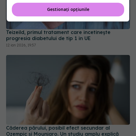
Gestionați opțiunile
Teizeild, primul tratament care încetinește
progresia diabetului de tip 1 în UE
12 ian 2026, 19:57
Căderea părului, posibil efect secundar al
Ozempic și Mounjaro. Un studiu amplu explică