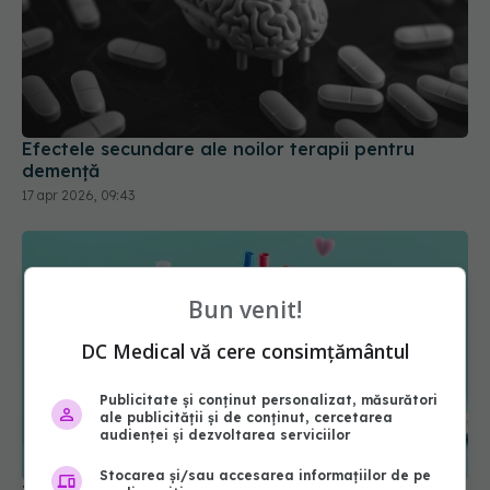
Efectele secundare ale noilor terapii pentru
demență
17 apr 2026, 09:43
Bun venit!
DC Medical vă cere consimțământul
Publicitate și conținut personalizat, măsurători
ale publicității și de conținut, cercetarea
audienței și dezvoltarea serviciilor
Tratamentul natural care afectează inima. Ce
impact are melatonina asupra insuficienței
Stocarea și/sau accesarea informațiilor de pe
cardiace