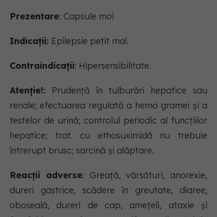
Prezentare
: Capsule moi
Indicații:
Epilepsie petit mal.
Contraindicații
: Hipersensibilitate.
Atenție!:
Prudenţă în tulburări hepatice sau
renale; efectuarea regulată a hemo gramei şi a
testelor de urină; controlul periodic al funcţiilor
hepatice; trat. cu ethosuximidă nu trebuie
întrerupt brusc; sarcină şi alăptare.
Reacții adverse
: Greaţă, vărsături, anorexie,
dureri gastrice, scădere în greutate, diaree,
oboseală, dureri de cap, ameţeli, ataxie şi