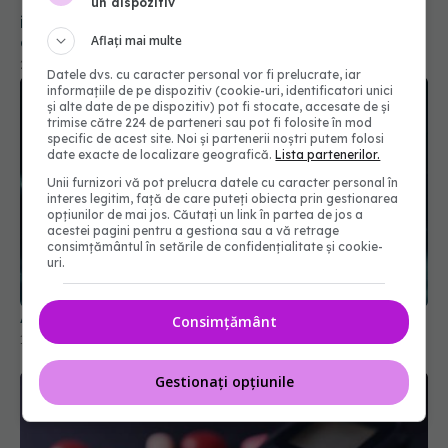
un dispozitiv
23 apr 2026, 12:30
Aflați mai multe
Datele dvs. cu caracter personal vor fi prelucrate, iar
informațiile de pe dispozitiv (cookie-uri, identificatori unici
și alte date de pe dispozitiv) pot fi stocate, accesate de și
trimise către 224 de parteneri sau pot fi folosite în mod
specific de acest site. Noi și partenerii noștri putem folosi
date exacte de localizare geografică.
Lista partenerilor.
Unii furnizori vă pot prelucra datele cu caracter personal în
interes legitim, față de care puteți obiecta prin gestionarea
opțiunilor de mai jos. Căutați un link în partea de jos a
acestei pagini pentru a gestiona sau a vă retrage
consimțământul în setările de confidențialitate și cookie-
uri.
Aspirina la vârstnici, pericol de moarte
18 feb 2026, 12:11
Consimțământ
Gestionați opțiunile