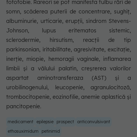
fotofobie. Rareori se pot manifesta tulbu rări de
somn, scăderea puterii de concentrare, sughiţ,
albuminurie, urticarie, erupţii, sindrom Stevens-
Johnson, lupus eritematos sistemic,
sclerodermie, hirsutism, reacţii de tip
parkinsonian, iritabilitate, agresivitate, excitaţie,
inerţie, miopie, hemoragii vaginale, inflamarea
limbii şi a vălului palatin, creşrerea valorilor
aspartat aminotransferaza (AST) şi a
urobilinogenului, leucopenie, agranulocitoză,
trombocitopenie, eozinofilie, anemie aplastică şi
pancitopenie.
medicament
epilepsie
prospect
anticonvulsivant
ethosuximidum
petinimid