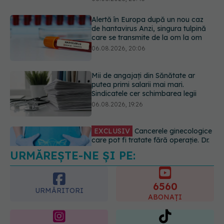
Mii de angajați din Sănătate ar
putea primi salarii mai mari.
Sindicatele cer schimbarea legii
06.08.2026, 19:26
EXCLUSIV
Cancerele ginecologice
care pot fi tratate fără operație. Dr.
Sorin Bogdan (SANADOR): Chirurgia
este indicată doar punctual, pentru
anumite categorii de paciente
06.08.2026, 19:05
URMĂREȘTE-NE ȘI PE:
EXCLUSIV
Brahiterapie vs
radioterapie externă în cancerul
ginecologic. Dr. Sorin Bogdan
6560
(SANADOR) explică diferența și
URMĂRITORI
cum acționează tratamentul
ABONAȚI
06.08.2026, 22:49
365
1401
URMĂRITORI
URMĂRITORI