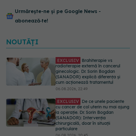
Urmărește-ne și pe Google News -
abonează‑te!
NOUTĂȚI
EXCLUSIV
De ce unele paciente
cu cancer de col uterin nu mai ajung
la operație. Dr. Sorin Bogdan
(SANADOR): Intervenția
chirurgicală, doar în situații
particulare
06.08.2026, 20:45
Alertă în Europa după un nou caz
de hantavirus Anzi, singura tulpină
care se transmite de la om la om
06.08.2026, 20:06