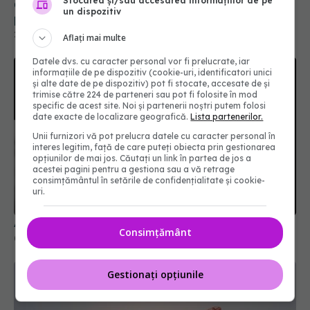
Stocarea și/sau accesarea informațiilor de pe
Cum reducem riscul de AVC recurent. Rezultatele
un dispozitiv
publicate în NEJM
23 mai 2026, 15:25
Aflați mai multe
Datele dvs. cu caracter personal vor fi prelucrate, iar
informațiile de pe dispozitiv (cookie-uri, identificatori unici
și alte date de pe dispozitiv) pot fi stocate, accesate de și
trimise către 224 de parteneri sau pot fi folosite în mod
specific de acest site. Noi și partenerii noștri putem folosi
date exacte de localizare geografică.
Lista partenerilor.
Unii furnizori vă pot prelucra datele cu caracter personal în
interes legitim, față de care puteți obiecta prin gestionarea
opțiunilor de mai jos. Căutați un link în partea de jos a
acestei pagini pentru a gestiona sau a vă retrage
consimțământul în setările de confidențialitate și cookie-
uri.
Aspirina, rol în prevenția cancerului colorectal
Consimțământ
08 apr 2026, 15:17
Gestionați opțiunile