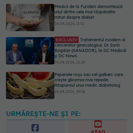
06.08.2026, 11:52
EXCLUSIV
Tratamentul modern al
cancerelor ginecologice. Dr. Sorin
Bogdan (SANADOR), la DC Medical
și DC News
06.08.2026, 10:29
Pepenele roșu sau cel galben: care
crește glicemia mai repede.
Răspunsul unui medic diabetolog
06.08.2026, 09:36
EXCLUSIV
Cum schimbă
Inteligența Artificială relația dintre
medic și pacient
06.08.2026, 14:34
URMĂREȘTE-NE ȘI PE:
6560