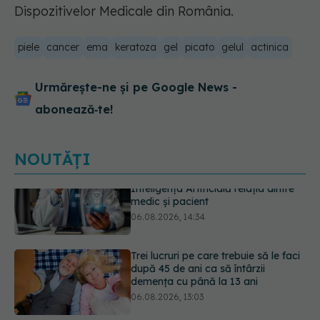
Dispozitivelor Medicale din România.
piele
cancer
ema
keratoza
gel
picato
gelul
actinica
Urmărește-ne și pe Google News -
abonează‑te!
NOUTĂȚI
Trei lucruri pe care trebuie să le faci
după 45 de ani ca să întârzii
demența cu până la 13 ani
06.08.2026, 13:03
Medicii de la Fundeni demontează
unul dintre cele mai răspândite
mituri despre diabet