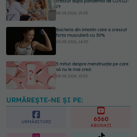
Bacteria din intestin care a crescut
forța musculară cu 30%
08.08.2026, 14:00
5 mituri despre menstruație pe care
să nu le mai crezi
08.08.2026, 13:00
Medicamentul folosit de peste 60 de
ani care acționează într-un loc
neașteptat
08.08.2026, 16:00
URMĂREȘTE-NE ȘI PE:
6560
URMĂRITORI
ABONAȚI