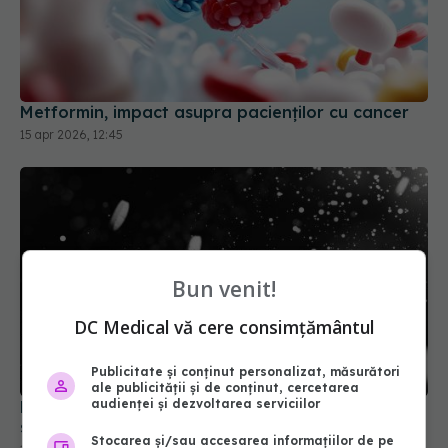
Metformin, impact asupra pacienților cu cancer
15 apr 2026, 12:45
Bun venit!
DC Medical vă cere consimțământul
Publicitate și conținut personalizat, măsurători
ale publicității și de conținut, cercetarea
audienței și dezvoltarea serviciilor
Medicamentul comun care duce la anemie și
slăbește oasele
Stocarea și/sau accesarea informațiilor de pe