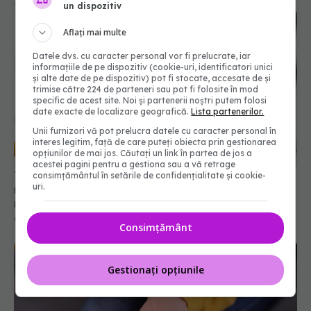
12 feb 2026, 17:23
un dispozitiv
Aflați mai multe
Datele dvs. cu caracter personal vor fi prelucrate, iar
informațiile de pe dispozitiv (cookie-uri, identificatori unici
și alte date de pe dispozitiv) pot fi stocate, accesate de și
trimise către 224 de parteneri sau pot fi folosite în mod
specific de acest site. Noi și partenerii noștri putem folosi
date exacte de localizare geografică.
Lista partenerilor.
Unii furnizori vă pot prelucra datele cu caracter personal în
interes legitim, față de care puteți obiecta prin gestionarea
opțiunilor de mai jos. Căutați un link în partea de jos a
acestei pagini pentru a gestiona sau a vă retrage
Testul de 10 minute care poate arăta dacă ai
consimțământul în setările de confidențialitate și cookie-
uri.
nevoie de statine, chiar dacă ai colesterolul
normal
05 aug 2026, 19:42
Consimțământ
Gestionați opțiunile