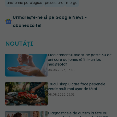
anatomie patologica
prosectura
morga
Urmărește-ne și pe Google News -
abonează‑te!
NOUTĂȚI
Trucul simplu care face pepenele
verde mult mai ușor de tăiat
08.08.2026, 15:32
Diagnosticele de autism la fete au
crescut după pandemia de COVID-
19
08.08.2026, 15:00