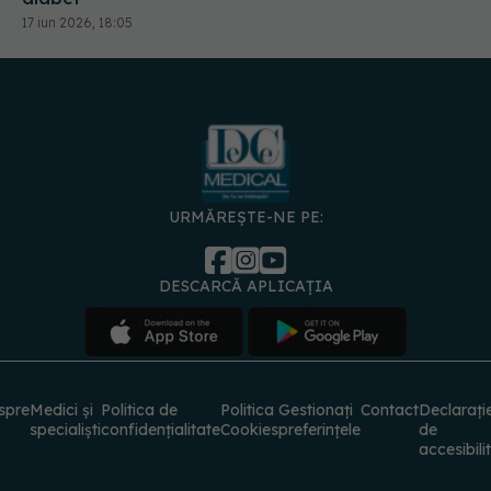
17 iun 2026, 18:05
URMĂREȘTE-NE PE:
DESCARCĂ APLICAȚIA
spre
Medici și
Politica de
Politica
Gestionați
Contact
Declarați
specialiști
confidențialitate
Cookies
preferințele
de
accesibili