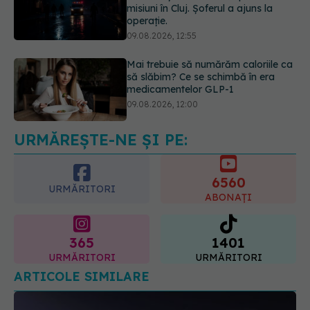
Mai trebuie să numărăm caloriile ca
să slăbim? Ce se schimbă în era
medicamentelor GLP-1
09.08.2026, 12:00
Prof. univ. dr. Cătălina Poiană (CMR),
avertisment după ambulanța
atacată în Cluj: Fake news-ul nu
este inofensiv
09.08.2026, 14:05
URMĂREȘTE-NE ȘI PE:
6560
URMĂRITORI
ABONAȚI
365
1401
URMĂRITORI
URMĂRITORI
ARTICOLE SIMILARE