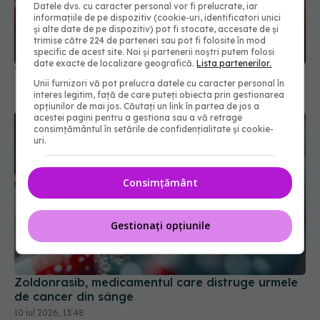
Datele dvs. cu caracter personal vor fi prelucrate, iar
informațiile de pe dispozitiv (cookie-uri, identificatori unici
și alte date de pe dispozitiv) pot fi stocate, accesate de și
trimise către 224 de parteneri sau pot fi folosite în mod
specific de acest site. Noi și partenerii noștri putem folosi
date exacte de localizare geografică.
Lista partenerilor.
Terapia care blochează colesterolul rău
Unii furnizori vă pot prelucra datele cu caracter personal în
16 apr 2026, 08:38
interes legitim, față de care puteți obiecta prin gestionarea
opțiunilor de mai jos. Căutați un link în partea de jos a
acestei pagini pentru a gestiona sau a vă retrage
consimțământul în setările de confidențialitate și cookie-
uri.
Consimțământ
Gestionați opțiunile
Zoldonrasib, medicamentul care distruge urmele
de cancer din sânge
10 iul 2026, 13:48