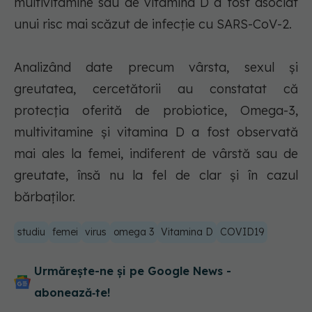
multivitamine sau de vitamina D a fost asociat
unui risc mai scăzut de infecţie cu SARS-CoV-2.
Analizând date precum vârsta, sexul şi
greutatea, cercetătorii au constatat că
protecţia oferită de probiotice, Omega-3,
multivitamine şi vitamina D a fost observată
mai ales la femei, indiferent de vârstă sau de
greutate, însă nu la fel de clar şi în cazul
bărbaţilor.
studiu
femei
virus
omega 3
Vitamina D
COVID19
Urmărește-ne și pe Google News -
abonează‑te!