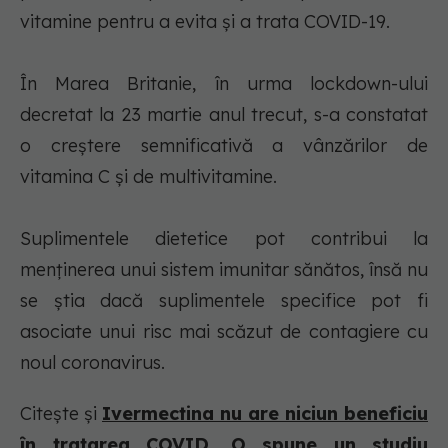
vitamine pentru a evita şi a trata COVID-19.
În Marea Britanie, în urma lockdown-ului
decretat la 23 martie anul trecut, s-a constatat
o creştere semnificativă a vânzărilor de
vitamina C şi de multivitamine.
Suplimentele dietetice pot contribui la
menţinerea unui sistem imunitar sănătos, însă nu
se ştia dacă suplimentele specifice pot fi
asociate unui risc mai scăzut de contagiere cu
noul coronavirus.
Citește și
Ivermectina nu are niciun beneficiu
în tratarea COVID. O spune un studiu